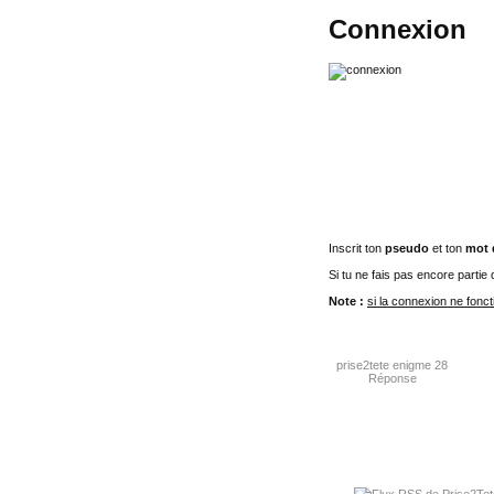
Connexion
Inscrit ton
pseudo
et ton
mot 
Si tu ne fais pas encore partie
Note :
si la connexion ne fonc
prise2tete enigme 28
Réponse