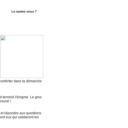
Le saviez-vous ?
: Prise2Tete propose des
jeux de réflexion
gratuits.
 conforter dans ta démarche
nt terminé l'énigme. Le gros
rouvé !
 et répondre aux questions.
sont eux qui valideront les