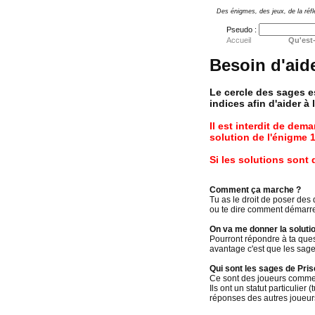
Des énigmes, des jeux, de la réfl
Pseudo :
Accueil
Qu'est-
Besoin d'aid
Le cercle des sages e
indices afin d'aider à
Il est interdit de dem
solution de l'énigme 1
Si les solutions sont 
Comment ça marche ?
Tu as le droit de poser des
ou te dire comment démarrer
On va me donner la solutio
Pourront répondre à ta ques
avantage c'est que les sage
Qui sont les sages de Pris
Ce sont des joueurs comme t
Ils ont un statut particulier
réponses des autres joueurs