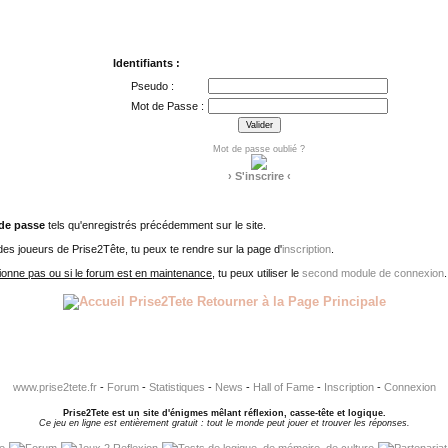
Identifiants :
Pseudo :
Mot de Passe :
Mot de passe oublié ?
› S'inscrire ‹
de passe
tels qu'enregistrés précédemment sur le site.
 des joueurs de Prise2Tête, tu peux te rendre sur la page d'
inscription
.
tionne pas ou si le forum est en maintenance
, tu peux utiliser le
second module de connexion
.
Retourner à la Page Principale
www.prise2tete.fr
-
Forum
-
Statistiques
-
News
-
Hall of Fame
-
Inscription
-
Connexion
Prise2Tete est un site d'énigmes mêlant réflexion, casse-tête et logique.
Ce jeu en ligne est entièrement gratuit : tout le monde peut jouer et trouver les réponses.