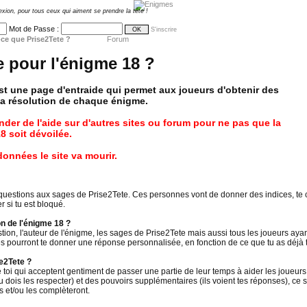
exion, pour tous ceux qui aiment se prendre la tête !
Mot de Passe :
S'inscrire
ce que Prise2Tete ?
Forum
e pour l'énigme 18 ?
st une page d'entraide qui permet aux joueurs d'obtenir des
 la résolution de chaque énigme.
ander de l'aide sur d'autres sites ou forum pour ne pas que la
8 soit dévoilée.
données le site va mourir.
 questions aux sages de Prise2Tete. Ces personnes vont de donner des indices, te
 si tu est bloqué.
n de l'énigme 18 ?
tion, l'auteur de l'énigme, les sages de Prise2Tete mais aussi tous les joueurs aya
s pourront te donner une réponse personnalisée, en fonction de ce que tu as déjà t
e2Tete ?
oi qui acceptent gentiment de passer une partie de leur temps à aider les joueurs
 (tu dois les respecter) et des pouvoirs supplémentaires (ils voient tes réponses), ce 
 et/ou les complèteront.