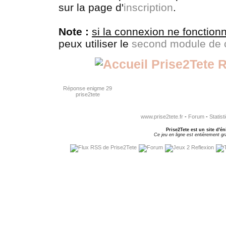
sur la page d'
inscription
.
Note :
si la connexion ne fonction
peux utiliser le
second module de 
R
Réponse enigme 29
prise2tete
www.prise2tete.fr
-
Forum
-
Statist
Prise2Tete est un site d'én
Ce jeu en ligne est entièrement gra