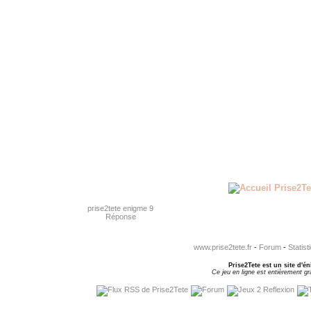
prise2tete enigme 9
Réponse
www.prise2tete.fr
-
Forum
-
Statist
Prise2Tete est un site d'én
Ce jeu en ligne est entièrement gra