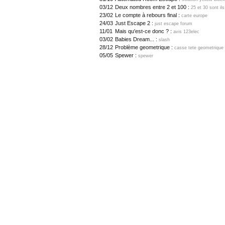
03/12
Deux nombres entre 2 et 100 :
25 et 30 sont i
23/02
Le compte à rebours final :
carte europe
24/03
Just Escape 2 :
just escape forum
11/01
Mais qu'est-ce donc ? :
avis 123elec
03/02
Babies Dream... :
slash
28/12
Problème geometrique :
casse tete geometrique 
05/05
Spewer :
spewer