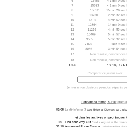
6
16453
< 1 min 0 sec 
7
15693
< 1 min 0 sec 
8
15012
15 min 26 sec 
9
13730
2 min 32 sec 
10
13130
4 min 52 sec 
11
12364
14 min 0 sec 
12
11268
4 min 53 sec 
13
10469
5 min 57 sec 
14
9505
5 min 32 sec 
15
7168
9 min 9 sec 
16
8086
3 min 54 sec 
17
Non résolue, commencée l
18
Non résolue, commencée l
TOTAL
13018 j. 17 h 
Comparer ce joueur avec :
(entrer un ou plusieurs pseudos séparés p
Pendant ce temps, sur le
forum d
05/08
Le dé infernal 3
dans Enigmes Diverses par Jackv
et dans les archives on peut trouver l
19/01
Find Your Way Out :
find a way out of the room 
31/10
Automated Room Escape :
solution yellow bloc