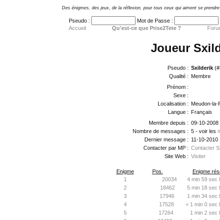
Des énigmes, des jeux, de la réflexion, pour tous ceux qui aiment se prendre 
Pseudo :
Mot de Passe :
Accueil
Qu'est-ce que Prise2Tete ?
Foru
Joueur Sxild
Pseudo :
Sxilderik
(#
Qualité :
Membre
Prénom :
Sexe :
Localisation :
Meudon-la-F
Langue :
Français
Membre depuis :
09-10-2008
Nombre de messages :
5 - voir les
Dernier message :
11-10-2010
Contacter par MP :
Contacter Sx
Site Web :
Visiter
Enigme
Pos.
Enigme réso
1
20034
4 min 59 sec 
2
18462
5 min 18 sec 
3
17946
1 min 34 sec 
4
17528
< 1 min 0 sec 
5
17264
1 min 2 sec 