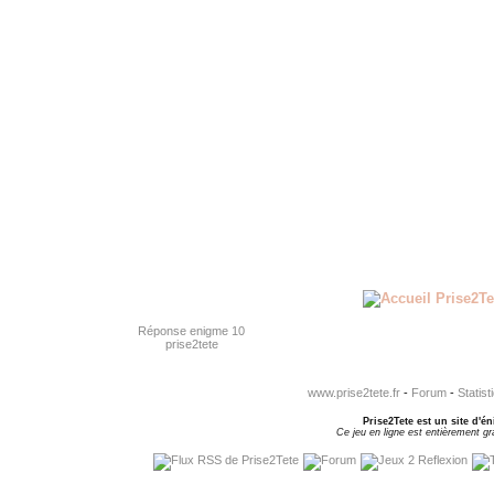
Réponse enigme 10
prise2tete
www.prise2tete.fr
-
Forum
-
Statist
Prise2Tete est un site d'én
Ce jeu en ligne est entièrement gra