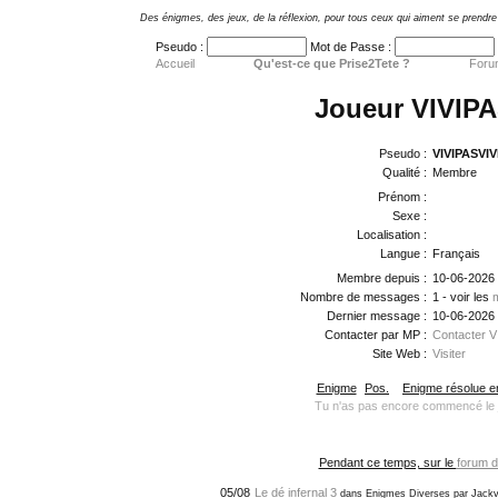
Des énigmes, des jeux, de la réflexion, pour tous ceux qui aiment se prendre 
Pseudo :
Mot de Passe :
Accueil
Qu'est-ce que Prise2Tete ?
Foru
Joueur VIVIP
Pseudo :
VIVIPASVIV
Qualité :
Membre
Prénom :
Sexe :
Localisation :
Langue :
Français
Membre depuis :
10-06-2026
Nombre de messages :
1 - voir les
Dernier message :
10-06-2026
Contacter par MP :
Contacter 
Site Web :
Visiter
Enigme
Pos.
Enigme résolue en
Tu n'as pas encore commencé le 
Pendant ce temps, sur le
forum d
05/08
Le dé infernal 3
dans Enigmes Diverses par Jackv