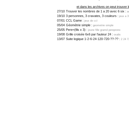
et dans les archives on peut trouver l
27/10
Trouver les nombres de 1 a 20 avec 6 six :
a
19/10
3 personnes, 3 cravates, 3 couleurs :
jeux a 
07/01
CCL Game :
jeux de ccl
05/04
Géométrie simple :
geometrie simple
25/05
Pere=(fils x 3) :
jeune fille gramd pereprono
19/08
Grille croisée 6x6 par l'auteur 24 :
oxalis
13/07
Suite logique 1-2-6-24-120-720-??-?? :
2 24 7