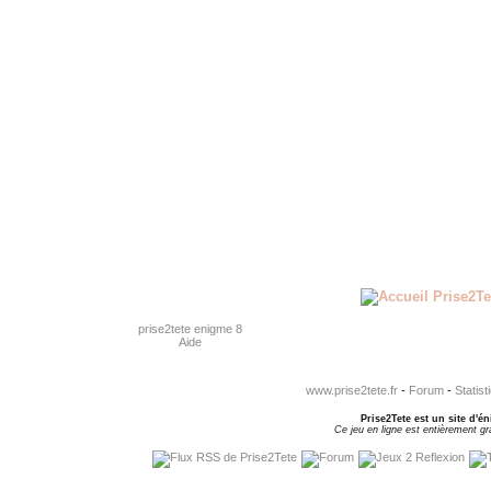
prise2tete enigme 8
Aide
www.prise2tete.fr
-
Forum
-
Statist
Prise2Tete est un site d'én
Ce jeu en ligne est entièrement gra