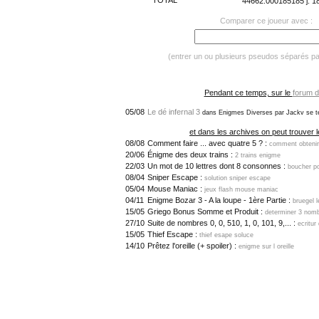
TOTAL
44662.000185185 j. 18
Comparer ce joueur avec :
(entrer un ou plusieurs pseudos séparés p
Pendant ce temps, sur le
forum d
05/08
Le dé infernal 3
dans Enigmes Diverses par Jackv se t
et dans les archives on peut trouver l
08/08
Comment faire ... avec quatre 5 ? :
comment obtenir
20/06
Énigme des deux trains :
2 trains enigme
22/03
Un mot de 10 lettres dont 8 consonnes :
boucher po
08/04
Sniper Escape :
solution sniper escape
05/04
Mouse Maniac :
jeux flash mouse maniac
04/11
Enigme Bozar 3 - A la loupe - 1ère Partie :
bruegel 
15/05
Griego Bonus Somme et Produit :
determiner 3 nomb
27/10
Suite de nombres 0, 0, 510, 1, 0, 101, 9,... :
ecritur
15/05
Thief Escape :
thief esape soluce
14/10
Prêtez l'oreille (+ spoiler) :
enigme sur l oreille