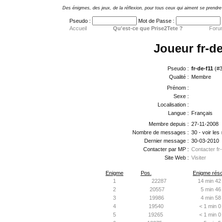
Des énigmes, des jeux, de la réflexion, pour tous ceux qui aiment se prendre 
Pseudo :
Mot de Passe :
Accueil
Qu'est-ce que Prise2Tete ?
Foru
Joueur fr-de
Pseudo :
fr-de-f11
(#3
Qualité :
Membre
Prénom :
Sexe :
Localisation :
Langue :
Français
Membre depuis :
27-11-2008
Nombre de messages :
30 - voir les
Dernier message :
30-03-2010
Contacter par MP :
Contacter fr
Site Web :
Visiter
Enigme
Pos.
Enigme réso
1
22287
14 min 42
2
20557
5 min 46
3
19986
4 min 58
4
19540
< 1 min 0
5
19265
< 1 min 0