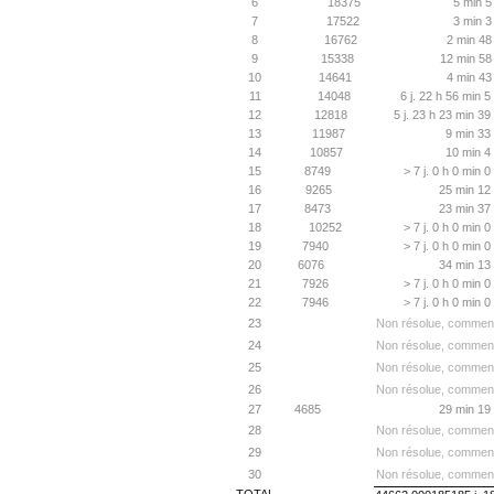
6
18375
5 min 5
7
17522
3 min 3
8
16762
2 min 48
9
15338
12 min 58
10
14641
4 min 43
11
14048
6 j. 22 h 56 min 
12
12818
5 j. 23 h 23 min 39
13
11987
9 min 33
14
10857
10 min 4
15
8749
> 7 j. 0 h 0 min 
16
9265
25 min 12
17
8473
23 min 37
18
10252
> 7 j. 0 h 0 min 
19
7940
> 7 j. 0 h 0 min 
20
6076
34 min 13
21
7926
> 7 j. 0 h 0 min 
22
7946
> 7 j. 0 h 0 min 
23
Non résolue, commen
24
Non résolue, commen
25
Non résolue, commen
26
Non résolue, commen
27
4685
29 min 19
28
Non résolue, commen
29
Non résolue, commen
30
Non résolue, commen