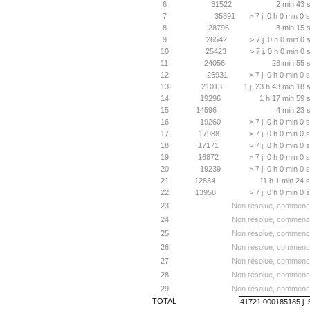
6
31522
2 min 43 
7
35891
> 7 j. 0 h 0 min 0
8
28796
3 min 15 
9
26542
> 7 j. 0 h 0 min 0
10
25423
> 7 j. 0 h 0 min 0
11
24056
28 min 55 s
12
26931
> 7 j. 0 h 0 min 0
13
21013
1 j. 23 h 43 min 18 
14
19296
1 h 17 min 59 
15
14596
4 min 23 
16
19260
> 7 j. 0 h 0 min 0
17
17988
> 7 j. 0 h 0 min 0
18
17171
> 7 j. 0 h 0 min 0
19
16872
> 7 j. 0 h 0 min 0
20
19239
> 7 j. 0 h 0 min 0
21
12834
11 h 1 min 24 
22
13958
> 7 j. 0 h 0 min 0
23
Non résolue, commencé
24
Non résolue, commencé
25
Non résolue, commencé
26
Non résolue, commencé
27
Non résolue, commencé
28
Non résolue, commencé
29
Non résolue, commencé
TOTAL
41721.000185185 j. 5