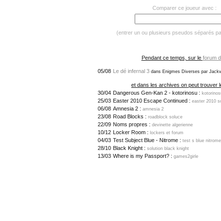
Comparer ce joueur avec :
(entrer un ou plusieurs pseudos séparés p
Pendant ce temps, sur le
forum d
05/08
Le dé infernal 3
dans Enigmes Diverses par Jackv
et dans les archives on peut trouver l
30/04
Dangerous Gen-Kan 2 - kotorinosu :
kotorinos
25/03
Easter 2010 Escape Continued :
easter 2010 s
06/08
Amnesia 2 :
amnesia 2
23/08
Road Blocks :
roadblock soluce
22/09
Noms propres :
devinette algerienne
10/12
Locker Room :
lockers et forum
04/03
Test Subject Blue - Nitrome :
test s blue nitrome
28/10
Black Knight :
solution black knight
13/03
Where is my Passport? :
games2girle