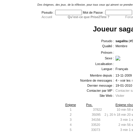
Des énigmes, des jeux, de la réflexion, pour tous ceux qui aiment se prendre 
Pseudo :
Mot de Passe :
Accueil
Qu'est-ce que Prise2Tete ?
Foru
Joueur saga
Pseudo :
sagalita
(#5
Qualité :
Membre
Prénom :
Sexe :
Localisation :
Langue :
Français
Membre depuis :
13-11-2009
Nombre de messages :
4 - voir les
Dernier message :
19-01-2010
Contacter par MP :
Contacter sa
Site Web :
Visiter
Enigme
Pos.
Enigme réso
1
37822
10 min 58 s
2
35095
2 j. 20 h 18 min 20 
3
34156
3 min 1 
4
33520
2 min 56 
5
33073
3 min 1 