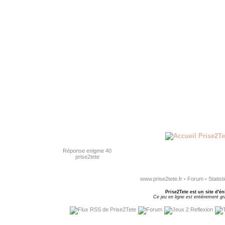
Réponse enigme 40
prise2tete
www.prise2tete.fr
-
Forum
-
Statist
Prise2Tete est un site d'én
Ce jeu en ligne est entièrement gra