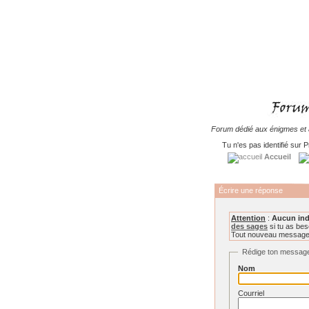
Forum dédié aux énigmes et à
Tu n'es pas identifié sur P
Accueil
Écrire une réponse
Attention
:
Aucun ind
des sages
si tu as beso
Tout nouveau message o
Rédige ton messag
Nom
Courriel