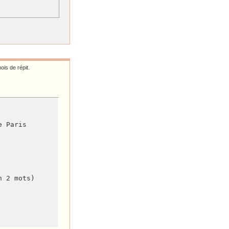
ois de répit.
 Paris

 2 mots)
