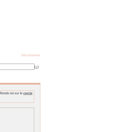
Déconnexion
[+]
Rends-toi sur le
cercle