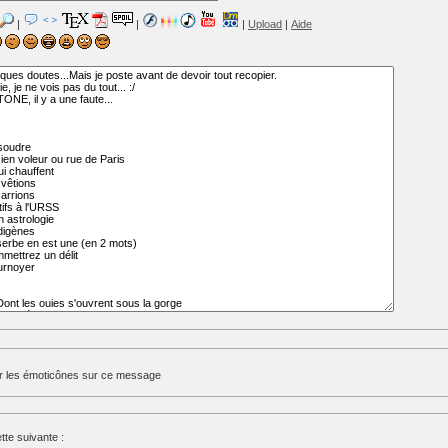
|
|
|
Upload
|
Aide
r les émoticônes sur ce message
tte suivante :