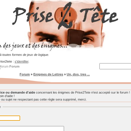
 toutes formes de jeux de logique.
rise2tete :
s'identifier
.
Forum
Forum
»
Enigmes de Lettres
»
Un, dos, tres ...
ice ou demande d'aide
concernant les énigmes de Prise2Tete n'est accepté sur le forum ! 
in d'aide !
u sujet ne respectant pas cette règle sera supprimé, merci.
e