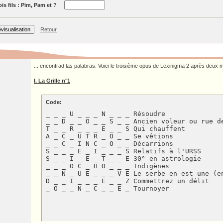
ois fils : Pim, Pam et ?
Retour
... encontrad las palabras. Voici le troisième opus de Lexinigma 2 après deux m
I. La Grille n°1
Code:
_ _ _ U _ _ _ N _ _ _ Résoudre

_ _ D _ _ O _ _ S _ _ Ancien voleur ou rue de
T _ _ R _ _ _ E _ _ S Qui chauffent

A _ C _ U T R _ O _ _ Se vêtions

_ _ C _ I N C _ O _ _ Décarrions

S _ _ _ E _ I _ _ _ S Relatifs à l'URSS

S _ _ I _ E _ T _ _ E 30° en astrologie

_ _ _ O C _ H O _ _ _ Indigènes

_ _ N _ U E _ _ _ V E Le serbe en est une (en
D _ _ I _ _ _ E _ _ Z Commettrez un délit

_ O _ _ N _ C _ _ E _ Tournoyer