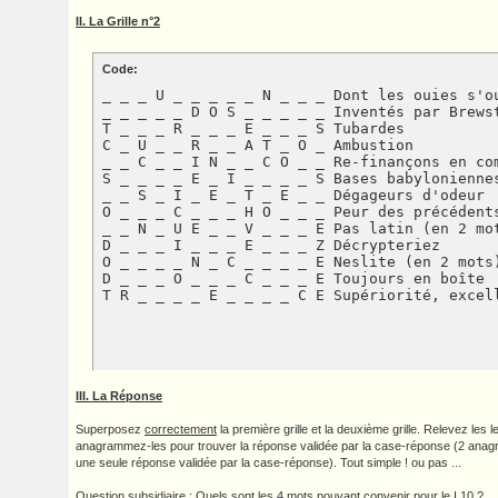
II. La Grille n°2
Code:
_ _ _ U _ _ _ _ _ N _ _ _ Dont les ouies s'ou
_ _ _ _ _ D O S _ _ _ _ _ Inventés par Brewst
T _ _ _ R _ _ _ E _ _ _ S Tubardes

C _ U _ _ R _ _ A T _ O _ Ambustion

_ _ C _ _ I N _ _ C O _ _ Re-finançons en com
S _ _ _ _ E _ I _ _ _ _ S Bases babyloniennes
_ _ S _ I _ E _ T _ E _ _ Dégageurs d'odeur

O _ _ _ C _ _ _ H O _ _ _ Peur des précédents
_ _ N _ U E _ _ V _ _ _ E Pas latin (en 2 mot
D _ _ _ I _ _ _ E _ _ _ Z Décrypteriez

O _ _ _ _ N _ C _ _ _ _ E Neslite (en 2 mots)
D _ _ _ O _ _ _ C _ _ _ E Toujours en boîte

T R _ _ _ _ E _ _ _ _ C E Supériorité, excel
III. La Réponse
Superposez
correctement
la première grille et la deuxième grille. Relevez les
anagrammez-les pour trouver la réponse validée par la case-réponse (2 ana
une seule réponse validée par la case-réponse). Tout simple ! ou pas ...
Question subsidiaire : Quels sont les 4 mots pouvant convenir pour le I.10 ?