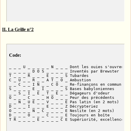
II. La Grille n°2
Code:
_ _ _ U _ _ _ _ _ N _ _ _ Dont les ouies s'ouvrent s
_ _ _ _ _ D O S _ _ _ _ _ Inventés par Brewster

T _ _ _ R _ _ _ E _ _ _ S Tubardes

C _ U _ _ R _ _ A T _ O _ Ambustion

_ _ C _ _ I N _ _ C O _ _ Re-finançons en commun

S _ _ _ _ E _ I _ _ _ _ S Bases babyloniennes

_ _ S _ I _ E _ T _ E _ _ Dégageurs d'odeur

O _ _ _ C _ _ _ H O _ _ _ Peur des précédents

_ _ N _ U E _ _ V _ _ _ E Pas latin (en 2 mots)

D _ _ _ I _ _ _ E _ _ _ Z Décrypteriez

O _ _ _ _ N _ C _ _ _ _ E Neslite (en 2 mots)

D _ _ _ O _ _ _ C _ _ _ E Toujours en boîte

T R _ _ _ _ E _ _ _ _ C E Supériorité, excellence