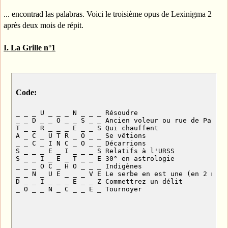
... encontrad las palabras. Voici le troisième opus de Lexinigma 2
après deux mois de répit.
I. La Grille n°1
Code:
_ _ _ U _ _ _ N _ _ _ Résoudre

_ _ D _ _ O _ _ S _ _ Ancien voleur ou rue de Paris

T _ _ R _ _ _ E _ _ S Qui chauffent

A _ C _ U T R _ O _ _ Se vêtions

_ _ C _ I N C _ O _ _ Décarrions

S _ _ _ E _ I _ _ _ S Relatifs à l'URSS

S _ _ I _ E _ T _ _ E 30° en astrologie

_ _ _ O C _ H O _ _ _ Indigènes

_ _ N _ U E _ _ _ V E Le serbe en est une (en 2 mots)
D _ _ I _ _ _ E _ _ Z Commettrez un délit

_ O _ _ N _ C _ _ E _ Tournoyer