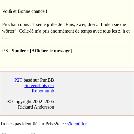
Voilà et Bonne chance !
Prochain opus : 1 seule grille de "Eins, zwei, drei ... finden sie die
wörter". Celle-là m'a pris énormément de temps avec tous les z, h et
f ...
_______________________________________________________
P.S :
Spoiler : [Afficher le message]
P2T
basé sur PunBB
Screenshots par
Robothumb
© Copyright 2002–2005
Rickard Andersson
Tu n'es pas identifié sur Prise2tete :
s'identifier
.