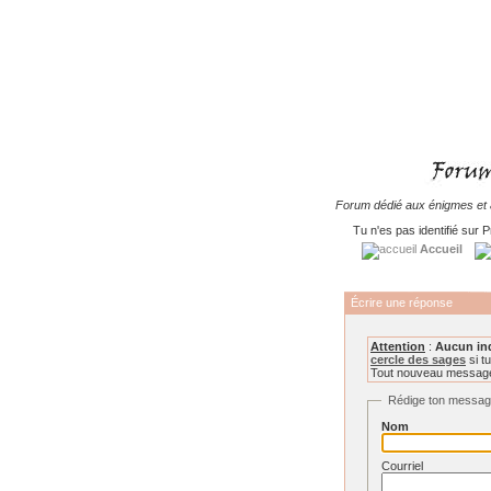
Forum dédié aux énigmes et à
Tu n'es pas identifié sur P
Accueil
Écrire une réponse
Attention
:
Aucun in
cercle des sages
si tu
Tout nouveau message 
Rédige ton messa
Nom
Courriel