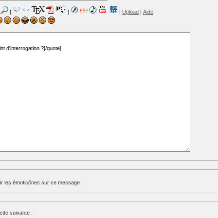
|
|
|
Upload
|
Aide
ir les émoticônes sur ce message
tte suivante :