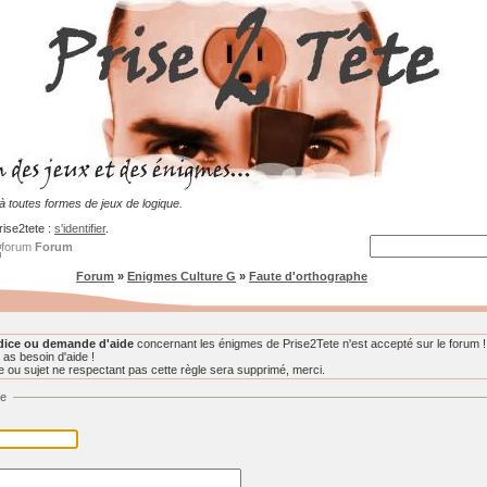
 toutes formes de jeux de logique.
rise2tete :
s'identifier
.
Forum
Forum
»
Enigmes Culture G
»
Faute d'orthographe
dice ou demande d'aide
concernant les énigmes de Prise2Tete n'est accepté sur le forum !
 as besoin d'aide !
ou sujet ne respectant pas cette règle sera supprimé, merci.
ge