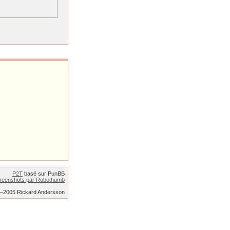
P2T
basé sur PunBB
reenshots par Robothumb
2–2005 Rickard Andersson