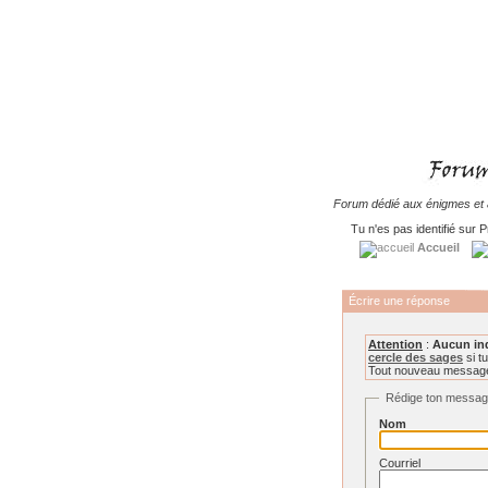
Forum dédié aux énigmes et à
Tu n'es pas identifié sur P
Accueil
Écrire une réponse
Attention
:
Aucun in
cercle des sages
si tu
Tout nouveau message 
Rédige ton messa
Nom
Courriel