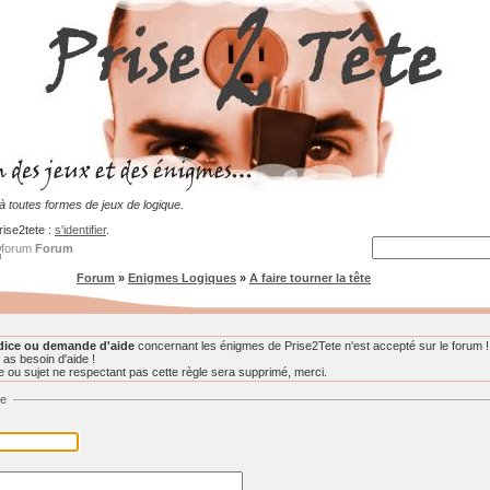
 toutes formes de jeux de logique.
rise2tete :
s'identifier
.
Forum
Forum
»
Enigmes Logiques
»
A faire tourner la tête
dice ou demande d'aide
concernant les énigmes de Prise2Tete n'est accepté sur le forum !
 as besoin d'aide !
ou sujet ne respectant pas cette règle sera supprimé, merci.
ge