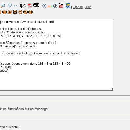
|
|
|
Upload
|
Aide
ir les émoticônes sur ce message
tte suivante :