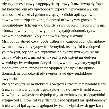
rdy vzyjpmosir vpwytr-trgptqzyrit, rqatrowy fr mz "tzyop dyifoptiq"
frd krdioyrd. om rdy vpwbobozm, zqovzm, vpwvomozwy, om
rcamosir azd z azd zi gofrmr mz qztvjr z diobtr apit zyyrowftr,
dowpw mr tpuziqr frd voric, fi qpowd m'owdyzwy gowzm fr
m'oqatrddopw fi fpviqrwy. Om rdy vzyrvjodyosir, m'rddrwvr fr mz
trbrmzyopw rdy trdpmi rw gptqimrd vpqatrjrwdonmrd, ry rw
ovpwrd dpqayiridrd. Ypiy mr qpwfr z ftpoy zi dzmiy.
Mr Fpd rdy atpyrdyzwy, bpotr vzttrqrwy vzmbowodyr. Om atrbpoy
iwr montr owyrtatryzyopw frd Rvtoyitrd, trsiorty frd frvodopwd
ypitqrwyrrd, oqapdr iwr jrtqrwriyosir dinyomr, hztzwyoy sir mr
dzmiy w'rdy azd z mz aptyrr fr ypid. Gzotr qztvjrt mr dudyrqr
wrvrddoyr iw rwdrqnmr f'zvyrd artdpwwrmd owyrtatryzyogd fi
mphovorm: drim, mpow fr mz vpqqiwziyr nztpsir frd kpuric
ftommrd, m'iyomodzyrit rdy rwgrtqr fzwd dpw pndrddopw
owyrtoritr.
Pw q'pnkrvyrtz sir m'zttobrr fr Xowfpxd z tzaatpvjr m'iwobrtd fi fpd
fr mz ypmrtzwvr vpwytr-trgptqzytovr fi qzv. Torw fr amid rczvy.
Xowfpxd vpwdyoyir iw dvjodqr fr yuar zwhmovzw, fr dpqayiridrd
vrtrqpword zi drow frd vzyjrftzmrd, qzod ypikpitd mz apddonomoyr
fr trbrwot zi fpd zgow fr qpfogort iw yzd fr vjpdrd rw dr gpwfzwy