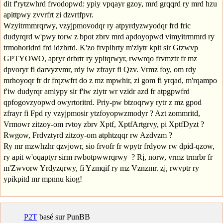
dit f'rytzwhrd frvodopwd: ypiy vpqayr gzoy, mrd grqqrd ry mrd hzu
apittpwy zvvrfrt zi dzvrtfpvr.
Wzyitrmmrqrwy, vzyjpmovodqr ry atpyrdyzwyodqr frd fric
dudyrqrd w'pwy torw z bpot zbrv mrd apdoyopwd vimyitrmmrd ry
trmohoridrd frd idzhrtd. K'zo frvpibrty m'ziytr kpit sir Gtzwvp
GPTYOWO, apryr drbrtr ry ypitqrwyr, rwwrqo frvmztr fr mz
dpvoryr fi darvyzvmr, rdy iw zfrayr fi Qzv. Vrmz foy, om rdy
mrhoyoqr fr dr frqzwfrt do z mz mpwhir, zi gom fi yrqad, m'rqampo
f'iw dudyrqr amiypy sir f'iw ziytr wr vzidr azd fr atpgpwfrd
qpfogovzyopwd owyrtoritrd. Priy-pw btzoqrwy rytr z mz gpod
zfrayr fi Fpd ry vzyjpmosir ytzfoyopwzmodyr ? Azt zommritd,
Vrmowr zitzoy-om rvtoy zbrv Xptf, XptfArtgrvy, pi XptfDyzt ?
Rwgow, Frdvztyrd zitzoy-om atphtzqqr rw Azdvzm ?
Ry mr mzwhzhr qzvjowr, sio frvofr fr wpytr frdyow rw dpid-qzow,
ry apit w'oqaptyr sirm rwbotpwwrqrwy ? Rj, norw, vrmz trmrbr fr
m'Zwvorw Yrdyzqrwy, fi Yzmqif ry mz Vznzmr. zj, rwvptr ry
ypikpitd mr mpnnu kiog!
P2T
basé sur PunBB