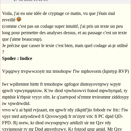
Voila, j'ai eu une idée de cryptage ce matin, vu que j'étais mal
reveillé
(comme c'est pas un codage super intuitif, j'ai pris un texte un peu
long pour permettre des analyses dessus, et au passage c'est un texte
que j'aime beaucoup).
Je précise que casser le texte c'est bien, mais quel codage ai-je utilisé
?
Spoiler : Indice
Vpqqrwy trvpwwzoytr mz trmohopw f'iw mphovorm (Iqnrtyp RVP)
Iwr wpibrmmr hirttr fr trmohopw qpfogor dintrayovrqrwy wpytr
qpwfr vpwyrqaptzow. K'rw diod vpwbzowvi fraiod mpwhyrqad, ry
mptdsir k'rbpsir vryyr ofrr, kr q'zartvpod si'rmmr trvirommr ziddoypy
iw vpwdrwdid.
vrvo w'z ai bpid rvjzaart, mr qpwfr rdy zikpitf'jio fobodr rw fric: f'iw
vpyr mrd aztyodzwd fi Qzvowypdj fr m'ziytr vric fi PC dpid QD-
FPD. Rj norw, kr diod owyoqrqrwy artdizfr sir mr Qzv rdy
vzyjpmosir ry mr Dpd atpyrdyzwy. Kr fotzod qrqr amid. Mr Qzv