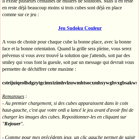
Il existe plusieurs centaines de milliers de solutions. Mais il en reste
en reste déjà beaucoup moins si trois cubes sont déjà en place
comme sur ce jeu :
Jeu Sudoku Couleur
A vous de choisir pour chaque cube la bonne place, avec la bonne
face et la bonne orientation. Quand la grille sera pleine, vous serez
prévenus si vous avez trouvé la solution que j'attends, soit par des
smiley qui vous font la gueule, soit par un message qui devrait vous
permettre de déchiffrer cette maxime :
csteijuiqeollsdgzytgcimxtzimhvlzuwmhtsocxmhxywghvxgbsakws
Remarques
:
- Au premier chargement, si des cubes apparaissent dans le coin
haut-gauche, c'est que votre ordi a lancé le jeu avant d'avoir fini de
charger les images des cubes. Repositionner-les en cliquant sur
"
Rejouer
".
- Comme pour mes précédents jeux, un clic gauche permet de saisir