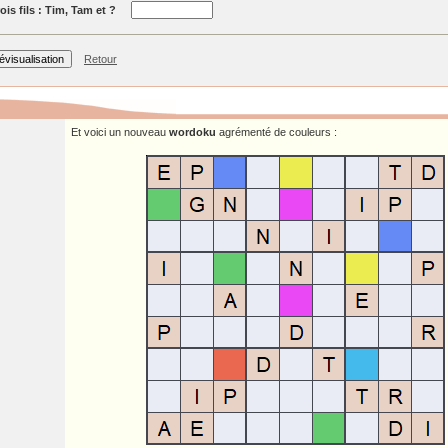
ois fils : Tim, Tam et ?
Retour
Et voici un nouveau
wordoku
agrémenté de couleurs :