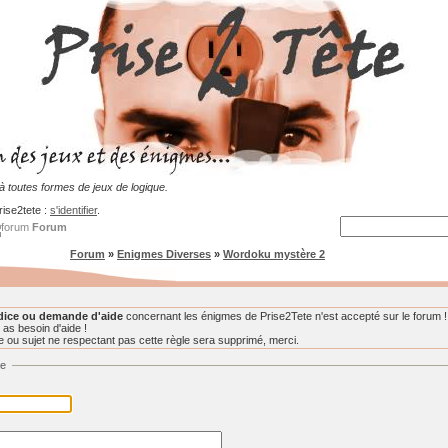
 toutes formes de jeux de logique.
rise2tete :
s'identifier
.
Forum
Forum
»
Enigmes Diverses
»
Wordoku mystère 2
dice ou demande d'aide
concernant les énigmes de Prise2Tete n'est accepté sur le forum !
 as besoin d'aide !
ou sujet ne respectant pas cette règle sera supprimé, merci.
ge