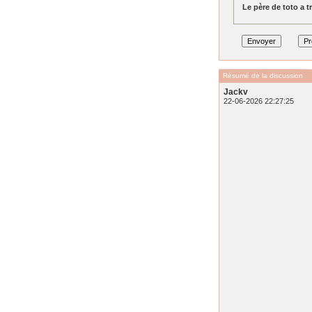
Le père de toto a tr
Résumé de la discussion
Jackv
22-06-2026 22:27:25