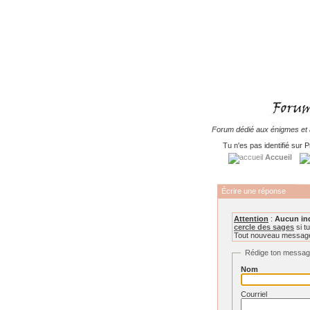
Forum dédié aux énigmes et à
Tu n'es pas identifié sur P
Accueil
Écrire une réponse
Attention
:
Aucun in
cercle des sages
si tu
Tout nouveau message 
Rédige ton messa
Nom
Courriel