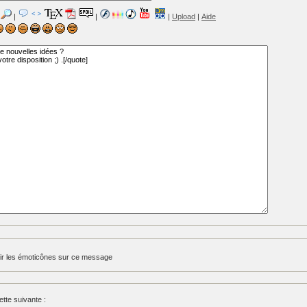
|
|
|
Upload
|
Aide
ir les émoticônes sur ce message
tte suivante :