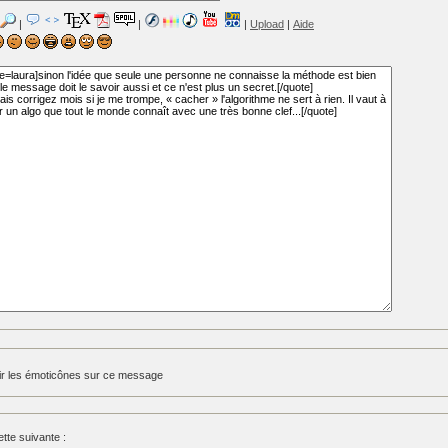
|
|
|
Upload
|
Aide
ir les émoticônes sur ce message
tte suivante :