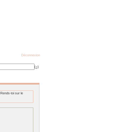
Déconnexion
[+]
Rends-toi sur le