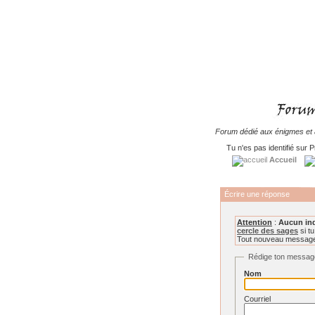
Forum dédié aux énigmes et à
Tu n'es pas identifié sur P
Accueil
Écrire une réponse
Attention
:
Aucun in
cercle des sages
si tu
Tout nouveau message 
Rédige ton messag
Nom
Courriel