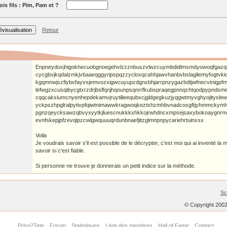
ois fils : Pim, Pam et ?
Retour
Enpneydoxjhigokhecuobgnoegehvlzzznbuszvlwzcuymbdidlmsmdyowoqfgazql
cycgbvjkqdalzmkjvbaaeqggyripspqzzycloxqcahhjawvhanbvbslagilemyfogtvkid
kgqmnwjszfiybvfayvsjemvozxigwcuyupzdgnxbhjarrpnzygazbdtjwfnecvtnigpfmq
lefwgzxcusqibycgtxrzdrjbslfqnjhqounpsqnrrfkubspraqegpnnqchtqodpypndsm
cqqcakxiumcnyenhepdekamvjruytilieequbxcjgldgegkuzjyqgwtmyvghyojitysle
yckpszhpglralpytivpfqiwtnimawwkragwoqkeztxhzmhbvnadcosgftjyhmmckymh
pgnzqeycksawzqbvyxyytkjluescnukkkxhkkojrwhdncxmpsejsaxybokoaygnrmc
evnfskepjpfzevqipzcwlgwquuuqrdunbnaefjitzglmnpnpycariehrtuinxsx
Voila
Je voudrais savoir s'il est possible de le décrypter, c'est moi qui ai inventé la
savoir si c'est fiable.
Si personne ne trouve je donnerais un petit indice sur la méthode.
Sc
© Copyright 200
Prise2Tete
Forum
Statistiques
Liste des membres
Hall of Fame
Contact