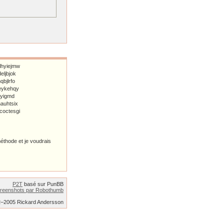
hyiejmw
eljbjok
bjlrfo
eykehqy
wyigmd
auhtsix
octesgi
 méthode et je voudrais
P2T
basé sur PunBB
reenshots par Robothumb
2–2005 Rickard Andersson