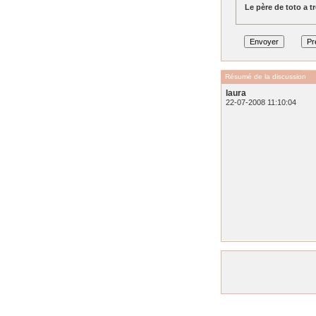
Le père de toto a tr
Résumé de la discussion
laura
22-07-2008 11:10:04