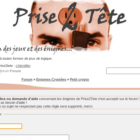
 toutes formes de jeux de logique.
rise2tete :
s'identifier
.
Forum
Forum
»
Enigmes Cryptées
»
Petit crypto
dice ou demande d'aide
concernant les énigmes de Prise2Tete n'est accepté sur le forum ! 
 as besoin d'aide !
ou sujet ne respectant pas cette règle sera supprimé, merci.
e