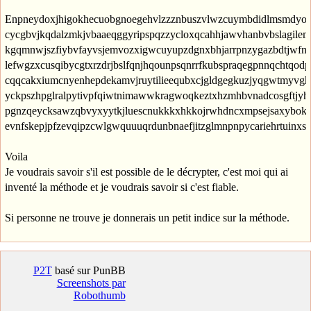
Enpneydoxjhigokhecuobgnoegehvlzzznbuszvlwzcuymbdidlmsmdyo
cycgbvjkqdalzmkjvbaaeqggyripspqzzycloxqcahhjawvhanbvbslagilemy
kgqmnwjszfiybvfayvsjemvozxigwcuyupzdgnxbhjarrpnzygazbdtjwfnec
lefwgzxcusqibycgtxrzdrjbslfqnjhqounpsqnrrfkubspraqegpnnqchtqo
cqqcakxiumcnyenhepdekamvjruytilieequbxcjgldgegkuzjyqgwtmyvgh
yckpszhpglralpytivpfqiwtnimawwkragwoqkeztxhzmhbvnadcosgftjy
pgnzqeycksawzqbvyxyytkjluescnukkkxhkkojrwhdncxmpsejsaxyboko
evnfskepjpfzevqipzcwlgwquuuqrdunbnaefjitzglmnpnpycariehrtuinxs
Voila
Je voudrais savoir s'il est possible de le décrypter, c'est moi qui ai
inventé la méthode et je voudrais savoir si c'est fiable.
Si personne ne trouve je donnerais un petit indice sur la méthode.
P2T
basé sur PunBB
Screenshots par
Robothumb