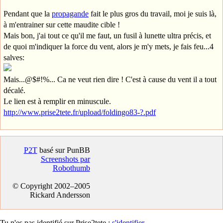
Pendant que la
propagande
fait le plus gros du travail, moi je suis là,
à m'entrainer sur cette maudite cible !
Mais bon, j'ai tout ce qu'il me faut, un fusil à lunette ultra précis, et
de quoi m'indiquer la force du vent, alors je m'y mets, je fais feu...4
salves:
Mais...@$#!%... Ca ne veut rien dire ! C'est à cause du vent il a tout
décalé.
Le lien est à remplir en minuscule.
http://www.prise2tete.fr/upload/foldingo83-?.pdf
P2T
basé sur PunBB
Screenshots par
Robothumb
© Copyright 2002–2005
Rickard Andersson
Tu n'es pas identifié sur Prise2tete :
s'identifier
.