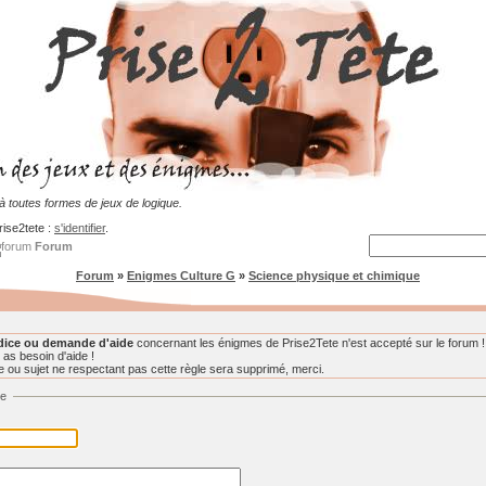
 toutes formes de jeux de logique.
rise2tete :
s'identifier
.
Forum
Forum
»
Enigmes Culture G
»
Science physique et chimique
dice ou demande d'aide
concernant les énigmes de Prise2Tete n'est accepté sur le forum !
 as besoin d'aide !
ou sujet ne respectant pas cette règle sera supprimé, merci.
ge