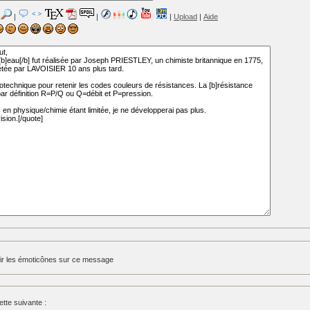
|
|
|
Upload
|
Aide
ir les émoticônes sur ce message
tte suivante :