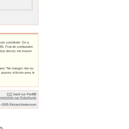
suis constituée. On a
885. Fruit de combustion
 Vous devrez me trouver
hrase "Ne mangez rien ou
s pouvez m'écrire avec le
P2T
basé sur PunBB
reenshots par Robothumb
2–2005 Rickard Andersson
on.