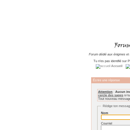
Forum dédié aux énigmes et à
Tu n'es pas identifié sur P
Accueil
Écrire une réponse
Attention
:
Aucun in
cercle des sages
si tu
Tout nouveau message 
Rédige ton messa
Nom
Courriel