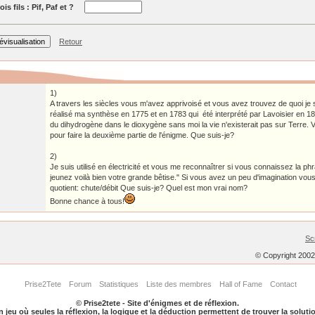
is fils : Pif, Paf et ?
Retour
1)
A travers les siècles vous m'avez apprivoisé et vous avez trouvez de quoi je 
réalisé ma synthèse en 1775 et en 1783 qui été interprété par Lavoisier en 1
du dihydrogène dans le dioxygène sans moi la vie n'existerait pas sur Terre.
pour faire la deuxième partie de l'énigme. Que suis-je?
2)
Je suis utilisé en électricité et vous me reconnaîtrer si vous connaissez la p
jeunez voilà bien votre grande bêtise." Si vous avez un peu d'imagination vou
quotient: chute/débit Que suis-je? Quel est mon vrai nom?
Bonne chance à tous!
Sc
© Copyright 200
Prise2Tete
Forum
Statistiques
Liste des membres
Hall of Fame
Contact
© Prise2tete - Site d'énigmes et de réflexion.
 jeu où seules la réflexion, la logique et la déduction permettent de trouver la soluti