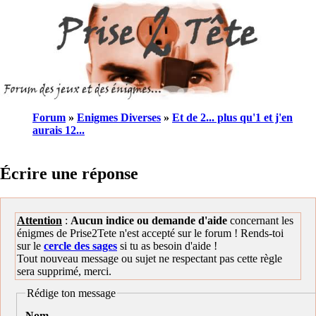
Forum
»
Enigmes Diverses
»
Et de 2... plus qu'1 et j'en
aurais 12...
Écrire une réponse
Attention
:
Aucun indice ou demande d'aide
concernant les
énigmes de Prise2Tete n'est accepté sur le forum ! Rends-toi
sur le
cercle des sages
si tu as besoin d'aide !
Tout nouveau message ou sujet ne respectant pas cette règle
sera supprimé, merci.
Rédige ton message
Nom