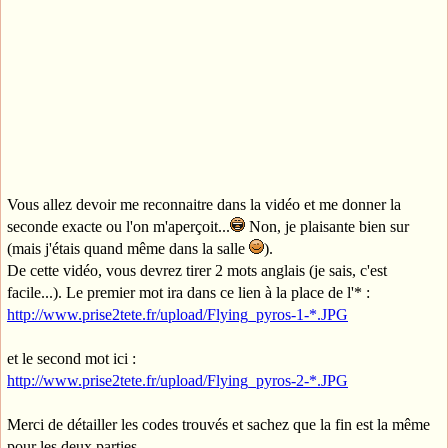
Vous allez devoir me reconnaitre dans la vidéo et me donner la
seconde exacte ou l'on m'aperçoit...
Non, je plaisante bien sur
(mais j'étais quand même dans la salle
).
De cette vidéo, vous devrez tirer 2 mots anglais (je sais, c'est
facile...). Le premier mot ira dans ce lien à la place de l'* :
http://www.prise2tete.fr/upload/Flying_pyros-1-*.JPG
et le second mot ici :
http://www.prise2tete.fr/upload/Flying_pyros-2-*.JPG
Merci de détailler les codes trouvés et sachez que la fin est la même
pour les deux parties.