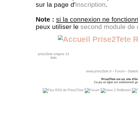
sur la page d'
inscription
.
Note :
si la connexion ne fonction
peux utiliser le
second module de 
R
prise2tete enigme 14
Aide
www.prise2tete.fr
-
Forum
-
Statist
Prise2Tete est un site d'én
Ce jeu en ligne est entièrement gra