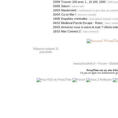
23/09
Trouver 100 avec 1 , 10 100, 1000 :
1000 port
03/05
Saturn :
saturn solu
10/03
Mastermind :
combinaison la plus dure au master
20/04
Ca se fête ! :
homme crevette
19/05
Enquêtes criminelles :
jeux gratuit enquete crim
04/10
Medieval Puzzle Escape - Rotuc :
rotuc medie
25/03
Arriverez-vous à suivre le train ? (4ème indi
18/10
Max Connect 2 :
max connect2
Réponse enigme 11
prise2tete
www.prise2tete.fr
-
Forum
-
Statist
Prise2Tete est un site d'én
Ce jeu en ligne est entièrement gra