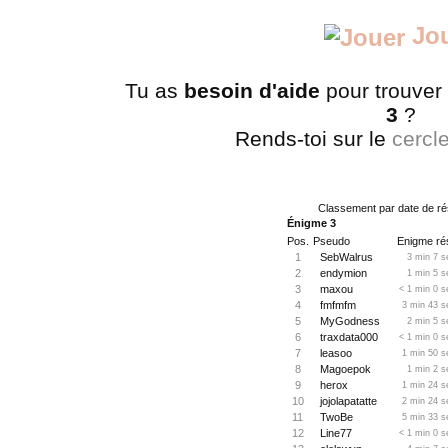
Jo
Tu as
besoin d'aide
pour trouver
3
?
Rends-toi sur le
cercl
Classement par date de ré
Énigme 3
Pos.
Pseudo
Enigme rés
1
SebWalrus
3 min 7 s
2
endymion
1 min 5 s
3
maxou
< 1 min 0 s
4
fmfmfm
3 min 43 s
5
MyGodness
2 min 5 s
6
traxdata000
< 1 min 0 s
7
leasoo
1 min 50 s
8
Magoepok
1 min 2 s
9
herox
1 min 24 s
10
jojolapatatte
2 min 24 s
11
TwoBe
5 min 33 s
12
Line77
< 1 min 0 s