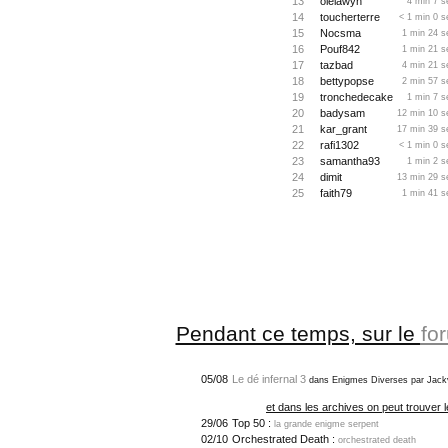
13
olelawyn
4 min 7 s
14
toucherterre
< 1 min 0 s
15
Nocsma
1 min 24 s
16
Pouf842
1 min 21 s
17
tazbad
4 min 21 s
18
bettypopse
2 min 57 s
19
tronchedecake
1 min 7 s
20
badysam
12 min 10 s
21
kar_grant
17 min 39 s
22
rafi1302
< 1 min 0 s
23
samantha93
1 min 2 s
24
dimit
13 min 29 s
25
faith79
1 min 41 s
Pendant ce temps, sur le
fo
05/08
Le dé infernal 3
dans Enigmes Diverses par Jack
et dans les archives on peut trouver l
29/06
Top 50 :
la grande enigme serpent
02/10
Orchestrated Death :
orchestrated death