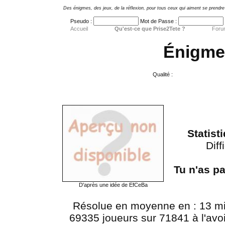
Des énigmes, des jeux, de la réflexion, pour tous ceux qui aiment se prendre 
Pseudo :
Mot de Passe :
Accueil
Qu'est-ce que Prise2Tete ?
Foru
Énigme
Qualité :
Statist
Diff
Tu n'as p
D'après une idée de EfCeBa
Résolue en moyenne en : 13 m
69335 joueurs sur 71841 à l'avoir