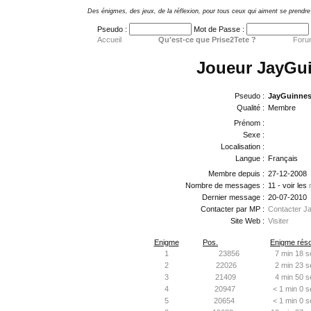
Des énigmes, des jeux, de la réflexion, pour tous ceux qui aiment se prendre 
Pseudo :
Mot de Passe :
Accueil
Qu'est-ce que Prise2Tete ?
Foru
Joueur JayGu
Pseudo :
JayGuinne
Qualité :
Membre
Prénom :
Sexe :
Localisation :
Langue :
Français
Membre depuis :
27-12-2008
Nombre de messages :
11 - voir les
Dernier message :
20-07-2010
Contacter par MP :
Contacter J
Site Web :
Visiter
Enigme
Pos.
Enigme réso
1
23856
7 min 18 s
2
22026
2 min 23 s
3
21409
4 min 50 s
4
20947
< 1 min 0 s
5
20654
< 1 min 0 s