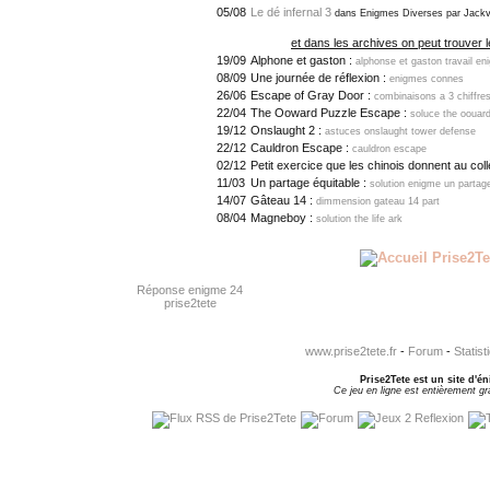
05/08
Le dé infernal 3
dans Enigmes Diverses par Jackv
et dans les archives on peut trouver l
19/09
Alphone et gaston :
alphonse et gaston travail e
08/09
Une journée de réflexion :
enigmes connes
26/06
Escape of Gray Door :
combinaisons a 3 chiffres
22/04
The Ooward Puzzle Escape :
soluce the oouar
19/12
Onslaught 2 :
astuces onslaught tower defense
22/12
Cauldron Escape :
cauldron escape
02/12
Petit exercice que les chinois donnent au col
11/03
Un partage équitable :
solution enigme un partage
14/07
Gâteau 14 :
dimmension gateau 14 part
08/04
Magneboy :
solution the life ark
Réponse enigme 24
prise2tete
www.prise2tete.fr
-
Forum
-
Statist
Prise2Tete est un site d'én
Ce jeu en ligne est entièrement gra