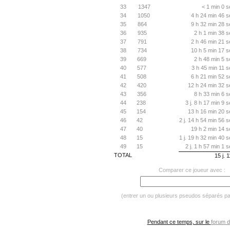
33
1347
< 1 min 0 s
34
1050
4 h 24 min 46 s
35
864
9 h 32 min 28 s
36
935
2 h 1 min 38 s
37
791
2 h 46 min 21 s
38
734
10 h 5 min 17 s
39
669
2 h 48 min 5 s
40
577
3 h 45 min 11 s
41
508
6 h 21 min 52 s
42
420
12 h 24 min 32 s
43
356
8 h 33 min 6 s
44
238
3 j. 8 h 17 min 9 
45
154
13 h 16 min 20 s
46
42
2 j. 14 h 54 min 56 
47
40
19 h 2 min 14 s
48
15
1 j. 19 h 32 min 40 
49
15
2 j. 1 h 57 min 1 
TOTAL
15 j. 
Comparer ce joueur avec :
(entrer un ou plusieurs pseudos séparés p
Pendant ce temps, sur le
forum d