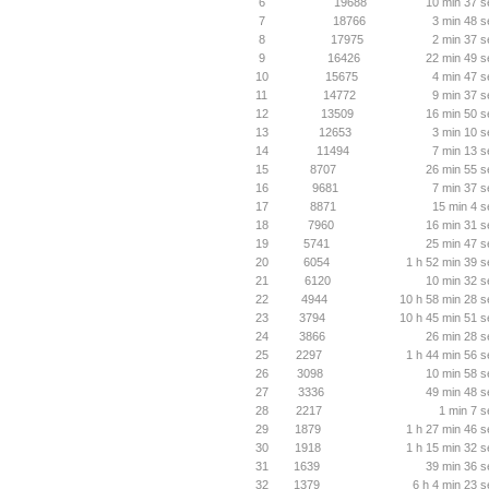
6
19688
10 min 37 s
7
18766
3 min 48 s
8
17975
2 min 37 s
9
16426
22 min 49 s
10
15675
4 min 47 s
11
14772
9 min 37 s
12
13509
16 min 50 s
13
12653
3 min 10 s
14
11494
7 min 13 s
15
8707
26 min 55 s
16
9681
7 min 37 s
17
8871
15 min 4 s
18
7960
16 min 31 s
19
5741
25 min 47 s
20
6054
1 h 52 min 39 s
21
6120
10 min 32 s
22
4944
10 h 58 min 28 s
23
3794
10 h 45 min 51 s
24
3866
26 min 28 s
25
2297
1 h 44 min 56 s
26
3098
10 min 58 s
27
3336
49 min 48 s
28
2217
1 min 7 s
29
1879
1 h 27 min 46 s
30
1918
1 h 15 min 32 s
31
1639
39 min 36 s
32
1379
6 h 4 min 23 s