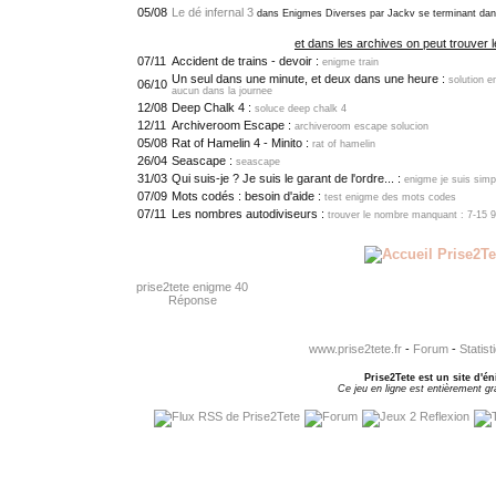
05/08
Le dé infernal 3
dans Enigmes Diverses par Jackv se terminant da
et dans les archives on peut trouver l
07/11
Accident de trains - devoir :
enigme train
Un seul dans une minute, et deux dans une heure :
solution e
06/10
aucun dans la journee
12/08
Deep Chalk 4 :
soluce deep chalk 4
12/11
Archiveroom Escape :
archiveroom escape solucion
05/08
Rat of Hamelin 4 - Minito :
rat of hamelin
26/04
Seascape :
seascape
31/03
Qui suis-je ? Je suis le garant de l'ordre... :
enigme je suis simp
07/09
Mots codés : besoin d'aide :
test enigme des mots codes
07/11
Les nombres autodiviseurs :
trouver le nombre manquant : 7-15 9
prise2tete enigme 40
Réponse
www.prise2tete.fr
-
Forum
-
Statist
Prise2Tete est un site d'én
Ce jeu en ligne est entièrement gra