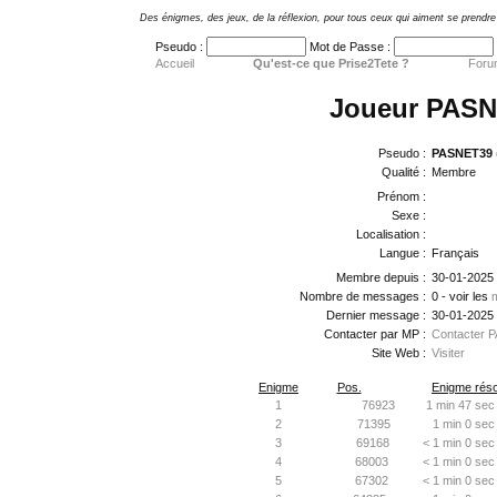
Des énigmes, des jeux, de la réflexion, pour tous ceux qui aiment se prendre 
Pseudo :
Mot de Passe :
Accueil
Qu'est-ce que Prise2Tete ?
Foru
Joueur PAS
Pseudo :
PASNET39
Qualité :
Membre
Prénom :
Sexe :
Localisation :
Langue :
Français
Membre depuis :
30-01-2025
Nombre de messages :
0 - voir les
Dernier message :
30-01-2025
Contacter par MP :
Contacter 
Site Web :
Visiter
Enigme
Pos.
Enigme réso
1
76923
1 min 47 sec
2
71395
1 min 0 sec
3
69168
< 1 min 0 sec
4
68003
< 1 min 0 sec
5
67302
< 1 min 0 sec