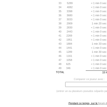
33
5289
< 1 min 0 sec
34
4082
< 1 min 0 sec
35
3398
< 1 min 0 sec
36
3680
< 1 min 0 sec
37
3033
< 1 min 0 sec
38
2909
1 min 20 sec
39
2830
< 1 min 0 sec
40
2443
< 1 min 0 sec
41
2269
< 1 min 0 sec
42
1951
< 1 min 0 sec
43
1884
1 min 33 sec
44
1441
< 1 min 0 sec
45
1289
1 min 30 sec
46
1161
< 1 min 0 sec
47
1058
< 1 min 0 sec
48
625
< 1 min 0 sec
49
346
< 1 min 0 sec
TOTAL
15 
Comparer ce joueur avec :
(entrer un ou plusieurs pseudos séparés p
Pendant ce temps, sur le
forum d