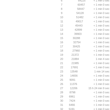
6
64225
< 1 min 0 sec
7
60457
< 1 min 0 sec
8
58447
< 1 min 0 sec
9
54128
< 1 min 0 sec
10
51482
< 1 min 0 sec
11
49017
< 1 min 0 sec
12
45443
< 1 min 0 sec
13
42899
< 1 min 0 sec
14
39903
< 1 min 0 sec
15
30288
< 1 min 0 sec
16
32754
< 1 min 0 sec
17
30425
< 1 min 0 sec
18
27960
< 1 min 0 sec
19
21372
< 1 min 0 sec
20
21884
1 min 4 sec
21
21985
< 1 min 0 sec
22
17691
< 1 min 0 sec
23
13548
1 min 14 sec
24
14656
< 1 min 0 sec
25
9091
< 1 min 0 sec
26
11376
< 1 min 0 sec
27
12206
15 h 24 min 9 sec
28
8798
< 1 min 0 sec
29
6961
< 1 min 0 sec
30
7424
< 1 min 0 sec
31
6466
< 1 min 0 sec
32
5191
< 1 min 0 sec