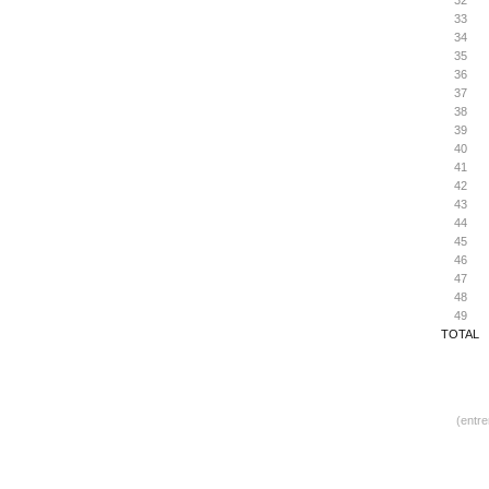
32
33
34
35
36
37
38
39
40
41
42
43
44
45
46
47
48
49
TOTAL
(entr