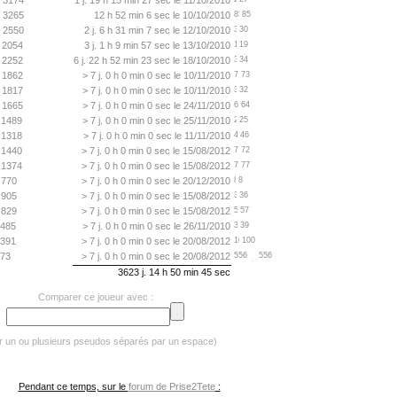
3174
1 j. 19 h 15 min 27 sec le 11/10/2010
3265
12 h 52 min 6 sec le 10/10/2010
85
2550
2 j. 6 h 31 min 7 sec le 12/10/2010
30
2054
3 j. 1 h 9 min 57 sec le 13/10/2010
19
2252
6 j. 22 h 52 min 23 sec le 18/10/2010
34
1862
> 7 j. 0 h 0 min 0 sec le 10/11/2010
73
1817
> 7 j. 0 h 0 min 0 sec le 10/11/2010
32
1665
> 7 j. 0 h 0 min 0 sec le 24/11/2010
64
1489
> 7 j. 0 h 0 min 0 sec le 25/11/2010
25
1318
> 7 j. 0 h 0 min 0 sec le 11/11/2010
46
1440
> 7 j. 0 h 0 min 0 sec le 15/08/2012
72
1374
> 7 j. 0 h 0 min 0 sec le 15/08/2012
77
770
> 7 j. 0 h 0 min 0 sec le 20/12/2010
8
905
> 7 j. 0 h 0 min 0 sec le 15/08/2012
36
829
> 7 j. 0 h 0 min 0 sec le 15/08/2012
57
485
> 7 j. 0 h 0 min 0 sec le 26/11/2010
39
391
> 7 j. 0 h 0 min 0 sec le 20/08/2012
100
73
> 7 j. 0 h 0 min 0 sec le 20/08/2012
556
3623 j. 14 h 50 min 45 sec
Comparer ce joueur avec :
er un ou plusieurs pseudos séparés par un espace)
Pendant ce temps, sur le
forum de Prise2Tete
: