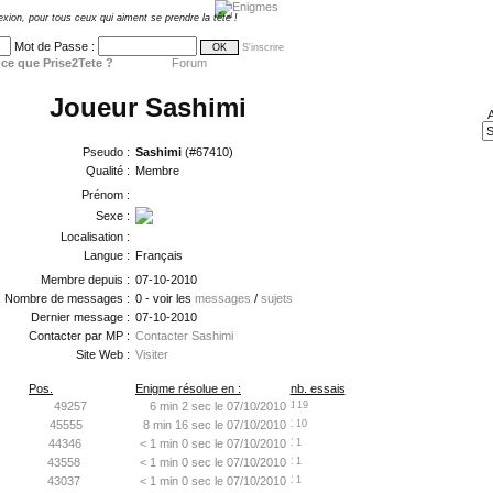
exion, pour tous ceux qui aiment se prendre la tête !
Mot de Passe :
S'inscrire
ce que Prise2Tete ?
Forum
Joueur Sashimi
A
Pseudo :
Sashimi
(#67410)
Qualité :
Membre
Prénom :
Sexe :
Localisation :
Langue :
Français
Membre depuis :
07-10-2010
Nombre de messages :
0 - voir les
messages
/
sujets
Dernier message :
07-10-2010
Contacter par MP :
Contacter Sashimi
Site Web :
Visiter
Pos.
Enigme résolue en :
nb. essais
49257
6 min 2 sec le 07/10/2010
19
45555
8 min 16 sec le 07/10/2010
10
44346
< 1 min 0 sec le 07/10/2010
1
43558
< 1 min 0 sec le 07/10/2010
1
43037
< 1 min 0 sec le 07/10/2010
1