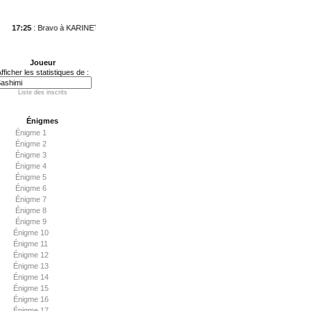
17:25
: Bravo à KARINETTEDEBAES qui vient de conclure l'Énigme 17 en 5 h 21 min 5 se
Joueur
fficher les statistiques de :
Liste des inscrits
Énigmes
Énigme 1
Énigme 2
Énigme 3
Énigme 4
Énigme 5
Énigme 6
Énigme 7
Énigme 8
Énigme 9
Énigme 10
Énigme 11
Énigme 12
Énigme 13
Énigme 14
Énigme 15
Énigme 16
Énigme 17