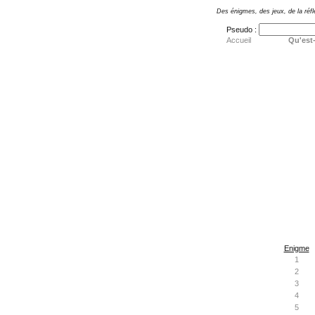
Des énigmes, des jeux, de la réfl
Pseudo :
Accueil
Qu'est-
Enigme
1
2
3
4
5