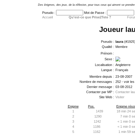
Des énigmes, des jeux, de la réflexion, pour tous ceux qui aiment se prendre 
Pseudo :
Mot de Passe :
Accueil
Qu'est-ce que Prise2Tete ?
Foru
Joueur la
Pseudo :
laura
(#1925
Qualité :
Membre
Prénom :
Sexe :
Localisation :
Angleterre
Langue :
Français
Membre depuis :
23-08-2007
Nombre de messages :
252 - voir le
Dernier message :
03-08-2012
Contacter par MP :
Contacter lau
Site Web :
Visiter
Enigme
Pos.
Enigme résol
1
1439
18 min 24 se
2
1290
7 min 0 s
3
1242
< 1 min 0 s
4
1186
< 1 min 0 s
5
1162
1 min 59 se