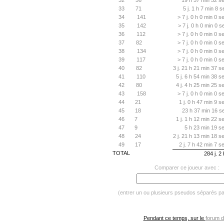
32
56
19 h 57 min 52 se
33
71
5 j. 1 h 7 min 8 
34
141
> 7 j. 0 h 0 min 0 s
35
142
> 7 j. 0 h 0 min 0 
36
112
> 7 j. 0 h 0 min 0 s
37
82
> 7 j. 0 h 0 min 0 s
38
134
> 7 j. 0 h 0 min 0 s
39
117
> 7 j. 0 h 0 min 0 s
40
82
3 j. 21 h 21 min 37 s
41
110
5 j. 6 h 54 min 38 s
42
80
4 j. 4 h 25 min 25 s
43
158
> 7 j. 0 h 0 min 0 s
44
21
1 j. 0 h 47 min 9 s
45
18
23 h 37 min 16 se
46
7
1 j. 1 h 12 min 22 s
47
9
5 h 23 min 19 se
48
24
2 j. 21 h 13 min 18 s
49
17
2 j. 7 h 42 min 7 s
TOTAL
284 j. 2
Comparer ce joueur avec :
(entrer un ou plusieurs pseudos séparés p
Pendant ce temps, sur le
forum d