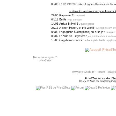
05/08
Le dé infernal 3
dans Enigmes Diverses par Jackv
et dans les archives on peut trouver l
22/03
Rapunzel 2 :
rapunzel
04/11
Emile :
ego trahison
14/06
Arrival In Hell 1 :
quelle cirque
23/11
A Short History of the World :
a short history of 
08/02
Logogriphe à cinq pieds, qui suis-je? :
enigme 
08/02
La Ville 18... mystère :
jeu point and click en fran
13/03
Capybara Room 2 :
acheter peluche de capybara
Réponse enigme 7
prise2tete
www.prise2tete.fr
-
Forum
-
Statist
Prise2Tete est un site d'én
Ce jeu en ligne est entièrement gra