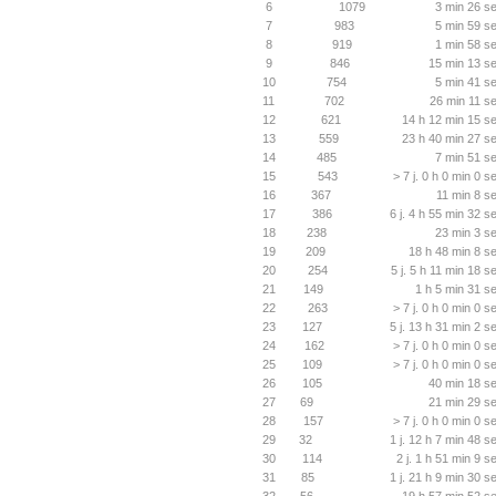
6
1079
3 min 26 se
7
983
5 min 59 se
8
919
1 min 58 se
9
846
15 min 13 se
10
754
5 min 41 se
11
702
26 min 11 se
12
621
14 h 12 min 15 se
13
559
23 h 40 min 27 se
14
485
7 min 51 se
15
543
> 7 j. 0 h 0 min 0 s
16
367
11 min 8 s
17
386
6 j. 4 h 55 min 32 s
18
238
23 min 3 se
19
209
18 h 48 min 8 se
20
254
5 j. 5 h 11 min 18 s
21
149
1 h 5 min 31 s
22
263
> 7 j. 0 h 0 min 0 s
23
127
5 j. 13 h 31 min 2 s
24
162
> 7 j. 0 h 0 min 0 s
25
109
> 7 j. 0 h 0 min 0 s
26
105
40 min 18 se
27
69
21 min 29 se
28
157
> 7 j. 0 h 0 min 0 s
29
32
1 j. 12 h 7 min 48 s
30
114
2 j. 1 h 51 min 9 s
31
85
1 j. 21 h 9 min 30 s