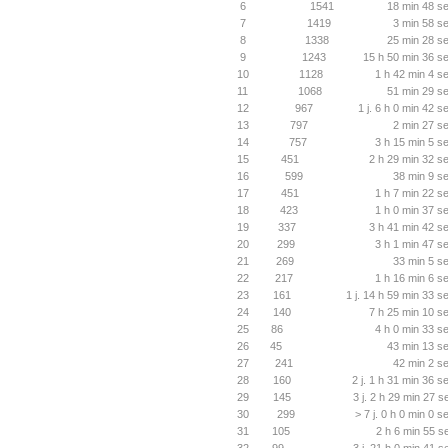
6
1541
18 min 48 se
7
1419
3 min 58 se
8
1338
25 min 28 se
9
1243
15 h 50 min 36 se
10
1128
1 h 42 min 4 s
11
1068
51 min 29 se
12
967
1 j. 6 h 0 min 42 s
13
797
2 min 27 se
14
757
3 h 15 min 5 s
15
451
2 h 29 min 32 se
16
599
38 min 9 se
17
451
1 h 7 min 22 s
18
423
1 h 0 min 37 s
19
337
3 h 41 min 42 se
20
299
3 h 1 min 47 s
21
269
33 min 5 se
22
217
1 h 16 min 6 s
23
161
1 j. 14 h 59 min 33 s
24
140
7 h 25 min 10 se
25
86
4 h 0 min 33 s
26
45
43 min 13 se
27
241
42 min 2 se
28
160
2 j. 1 h 31 min 36 s
29
145
3 j. 2 h 29 min 27 s
30
299
> 7 j. 0 h 0 min 0 s
31
105
2 h 6 min 55 s