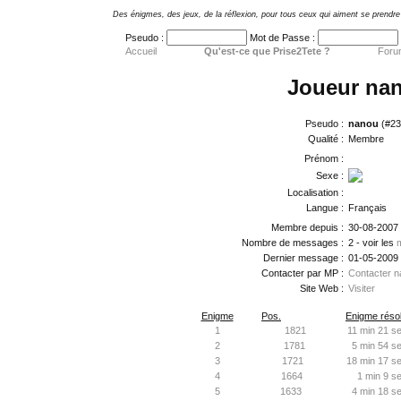
Des énigmes, des jeux, de la réflexion, pour tous ceux qui aiment se prendre 
Pseudo :
Mot de Passe :
Accueil
Qu'est-ce que Prise2Tete ?
Foru
Joueur na
Pseudo :
nanou
(#23
Qualité :
Membre
Prénom :
Sexe :
Localisation :
Langue :
Français
Membre depuis :
30-08-2007
Nombre de messages :
2 - voir les
Dernier message :
01-05-2009
Contacter par MP :
Contacter n
Site Web :
Visiter
Enigme
Pos.
Enigme résol
1
1821
11 min 21 se
2
1781
5 min 54 se
3
1721
18 min 17 se
4
1664
1 min 9 s
5
1633
4 min 18 se