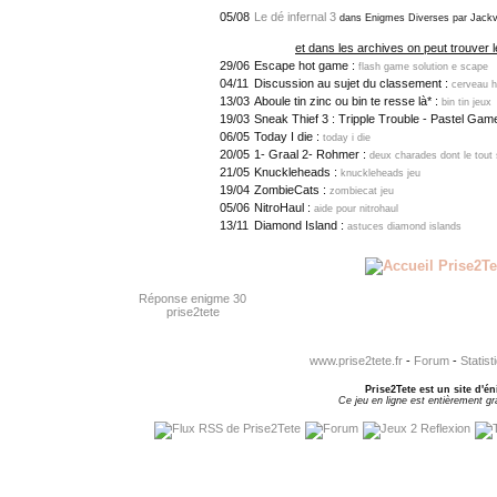
05/08
Le dé infernal 3
dans Enigmes Diverses par Jackv
et dans les archives on peut trouver l
29/06
Escape hot game :
flash game solution e scape
04/11
Discussion au sujet du classement :
cerveau 
13/03
Aboule tin zinc ou bin te resse là* :
bin tin jeux
19/03
Sneak Thief 3 : Tripple Trouble - Pastel Gam
06/05
Today I die :
today i die
20/05
1- Graal 2- Rohmer :
deux charades dont le tout 
21/05
Knuckleheads :
knuckleheads jeu
19/04
ZombieCats :
zombiecat jeu
05/06
NitroHaul :
aide pour nitrohaul
13/11
Diamond Island :
astuces diamond islands
Réponse enigme 30
prise2tete
www.prise2tete.fr
-
Forum
-
Statist
Prise2Tete est un site d'én
Ce jeu en ligne est entièrement gra