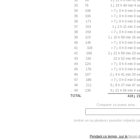
32
99
3 j. 21 h 0 min 41 s
33
76
1 j. 23 h 40 min 4 s
34
108
> 7 j. 0 h 0 min 0 s
35
106
> 7 j. 0 h 0 min 0 s
36
171
> 7 j. 0 h 0 min 0 s
37
153
1 j. 2 h 11 min 2 s
38
159
> 7 j. 0 h 0 min 0 s
39
123
1 j. 15 h 58 min 16 s
40
145
> 7 j. 0 h 0 min 0 s
41
326
> 7 j. 0 h 0 min 0 s
42
268
2 j. 21 h 58 min 23 s
43
192
21 h 52 min 40 se
44
124
> 7 j. 0 h 0 min 0 s
45
176
> 7 j. 0 h 0 min 0 s
46
107
2 j. 4 h 41 min 33 s
47
188
> 7 j. 0 h 0 min 0 s
48
211
3 j. 8 h 27 min 47 s
49
130
3 j. 21 h 59 min 4 s
TOTAL
418 j. 2
Comparer ce joueur avec :
(entrer un ou plusieurs pseudos séparés p
Pendant ce temps, sur le
forum d