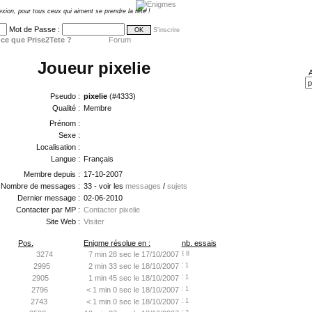
exion, pour tous ceux qui aiment se prendre la tête !
Mot de Passe :
S'inscrire
ce que Prise2Tete ?
Forum
Joueur pixelie
A
Pseudo :
pixelie
(#4333)
Qualité :
Membre
Prénom :
Sexe :
Localisation :
Langue :
Français
Membre depuis :
17-10-2007
Nombre de messages :
33 - voir les
messages
/
sujets
Dernier message :
02-06-2010
Contacter par MP :
Contacter pixelie
Site Web :
Visiter
Pos.
Enigme résolue en :
nb. essais
3274
7 min 28 sec le 17/10/2007
8
2995
2 min 33 sec le 18/10/2007
1
2905
1 min 45 sec le 18/10/2007
1
2796
< 1 min 0 sec le 18/10/2007
1
2743
< 1 min 0 sec le 18/10/2007
1