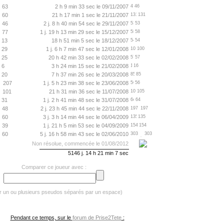
63
2 h 9 min 33 sec le 09/11/2007
46
60
21 h 17 min 1 sec le 21/11/2007
131
46
2 j. 8 h 40 min 54 sec le 29/11/2007
53
77
1 j. 19 h 13 min 29 sec le 15/12/2007
58
13
18 h 51 min 5 sec le 18/12/2007
54
29
1 j. 6 h 7 min 47 sec le 12/01/2008
100
25
20 h 42 min 33 sec le 02/02/2008
57
6
3 h 24 min 15 sec le 21/02/2008
16
20
7 h 37 min 26 sec le 20/03/2008
85
207
1 j. 5 h 23 min 38 sec le 23/06/2008
56
101
21 h 31 min 36 sec le 11/07/2008
105
31
1 j. 2 h 41 min 48 sec le 31/07/2008
64
48
2 j. 23 h 45 min 44 sec le 22/11/2008
197
60
3 j. 3 h 14 min 44 sec le 06/04/2009
135
39
1 j. 21 h 5 min 53 sec le 04/09/2009
154
60
5 j. 16 h 58 min 43 sec le 02/06/2010
303
Non résolue, commencée le 01/08/2012
5146 j. 14 h 21 min 7 sec
Comparer ce joueur avec :
er un ou plusieurs pseudos séparés par un espace)
Pendant ce temps, sur le
forum de Prise2Tete
: