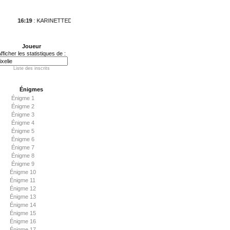
16:19
: KARINETTEDEBAES vient de s\'attaquer à l\'Enigme 11, que la force soit avec t
Joueur
fficher les statistiques de :
Liste des inscrits
Énigmes
Énigme 1
Énigme 2
Énigme 3
Énigme 4
Énigme 5
Énigme 6
Énigme 7
Énigme 8
Énigme 9
Énigme 10
Énigme 11
Énigme 12
Énigme 13
Énigme 14
Énigme 15
Énigme 16
Énigme 17