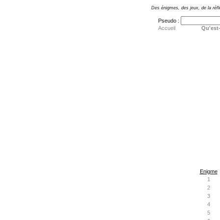
Des énigmes, des jeux, de la réfl
Pseudo :
Accueil
Qu'est-
Enigme
1
2
3
4
5