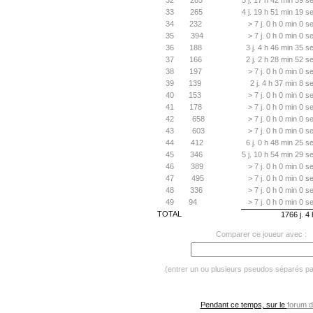
32
285
5 j. 17 h 42 min 59 s
33
265
4 j. 19 h 51 min 19 s
34
232
> 7 j. 0 h 0 min 0 s
35
394
> 7 j. 0 h 0 min 0 s
36
188
3 j. 4 h 46 min 35 s
37
166
2 j. 2 h 28 min 52 s
38
197
> 7 j. 0 h 0 min 0 s
39
139
2 j. 4 h 37 min 8 s
40
153
> 7 j. 0 h 0 min 0 s
41
178
> 7 j. 0 h 0 min 0 s
42
658
> 7 j. 0 h 0 min 0 s
43
603
> 7 j. 0 h 0 min 0 s
44
412
6 j. 0 h 48 min 25 s
45
346
5 j. 10 h 54 min 29 s
46
389
> 7 j. 0 h 0 min 0 s
47
495
> 7 j. 0 h 0 min 0 s
48
336
> 7 j. 0 h 0 min 0 s
49
94
> 7 j. 0 h 0 min 0 s
TOTAL
1766 j. 4
Comparer ce joueur avec :
(entrer un ou plusieurs pseudos séparés p
Pendant ce temps, sur le
forum d