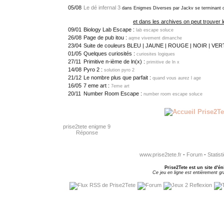
05/08
Le dé infernal 3
dans Enigmes Diverses par Jackv se terminant
et dans les archives on peut trouver l
09/01
Biology Lab Escape :
lab escape soluce
26/08
Page de pub itou :
aqme vivement dimanche
23/04
Suite de couleurs BLEU | JAUNE | ROUGE | NOIR | VER
01/05
Quelques curiosités :
curiosites logiques
27/11
Primitive n-ième de ln(x) :
primitive de ln x
14/08
Pyro 2 :
solution pyro 2
21/12
Le nombre plus que parfait :
quand vous aurez l age
16/05
7 eme art :
7eme art
20/11
Number Room Escape :
number room escape soluce
prise2tete enigme 9
Réponse
www.prise2tete.fr
-
Forum
-
Statist
Prise2Tete est un site d'én
Ce jeu en ligne est entièrement gra