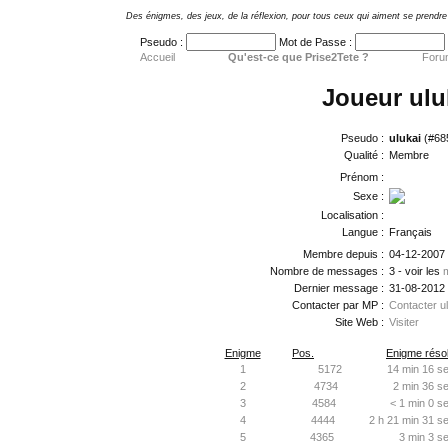
Des énigmes, des jeux, de la réflexion, pour tous ceux qui aiment se prendre 
Pseudo :
Mot de Passe :
Accueil
Qu'est-ce que Prise2Tete ?
Foru
Joueur ulu
Pseudo :
ulukai
(#68
Qualité :
Membre
Prénom :
Sexe :
Localisation :
Langue :
Français
Membre depuis :
04-12-2007
Nombre de messages :
3 - voir les
Dernier message :
31-08-2012
Contacter par MP :
Contacter ul
Site Web :
Visiter
Enigme
Pos.
Enigme résol
1
5172
14 min 16 se
2
4734
2 min 36 se
3
4584
< 1 min 0 s
4
4444
2 h 21 min 31 se
5
4365
3 min 3 s