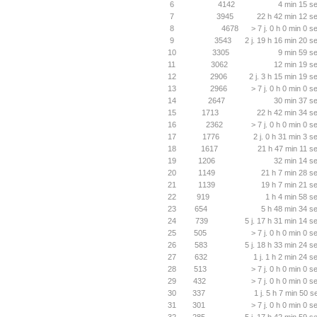
6
4142
4 min 15 se
7
3945
22 h 42 min 12 se
8
4678
> 7 j. 0 h 0 min 0 s
9
3543
2 j. 19 h 16 min 20 s
10
3305
9 min 59 se
11
3062
12 min 19 se
12
2906
2 j. 3 h 15 min 19 s
13
2966
> 7 j. 0 h 0 min 0 s
14
2647
30 min 37 se
15
1713
22 h 42 min 34 se
16
2362
> 7 j. 0 h 0 min 0 s
17
1776
2 j. 0 h 31 min 3 s
18
1617
21 h 47 min 11 se
19
1206
32 min 14 se
20
1149
21 h 7 min 28 se
21
1139
19 h 7 min 21 se
22
919
1 h 4 min 58 s
23
654
5 h 48 min 34 se
24
739
5 j. 17 h 31 min 14 s
25
505
> 7 j. 0 h 0 min 0 s
26
583
5 j. 18 h 33 min 24 s
27
632
1 j. 1 h 2 min 24 s
28
513
> 7 j. 0 h 0 min 0 s
29
432
> 7 j. 0 h 0 min 0 s
30
337
1 j. 5 h 7 min 50 s
31
301
> 7 j. 0 h 0 min 0 s