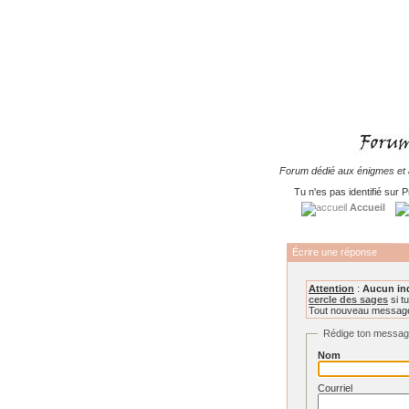
Forum dédié aux énigmes et à
Tu n'es pas identifié sur P
Accueil
Écrire une réponse
Attention
:
Aucun in
cercle des sages
si tu
Tout nouveau message 
Rédige ton messa
Nom
Courriel