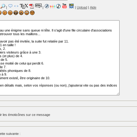
|
|
|
Upload
|
Aide
ir les émoticônes sur ce message
tte suivante :