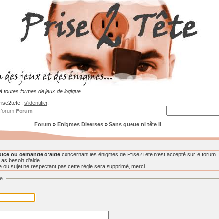
 toutes formes de jeux de logique.
rise2tete :
s'identifier
.
Forum
Forum
»
Enigmes Diverses
»
Sans queue ni tête II
dice ou demande d'aide
concernant les énigmes de Prise2Tete n'est accepté sur le forum !
 as besoin d'aide !
ou sujet ne respectant pas cette règle sera supprimé, merci.
ge