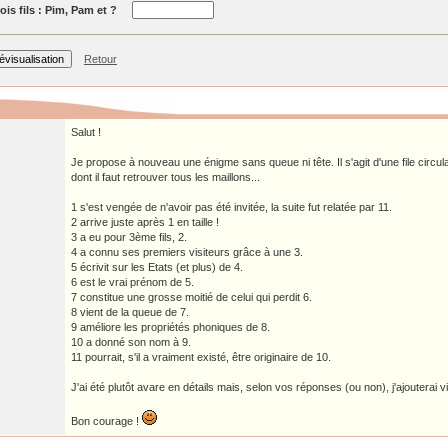
ois fils : Pim, Pam et ?
Retour
Salut !
Je propose à nouveau une énigme sans queue ni tête. Il s'agit d'une file circula
dont il faut retrouver tous les maillons...
1 s'est vengée de n'avoir pas été invitée, la suite fut relatée par 11.
2 arrive juste après 1 en taille !
3 a eu pour 3ème fils, 2.
4 a connu ses premiers visiteurs grâce à une 3.
5 écrivit sur les Etats (et plus) de 4.
6 est le vrai prénom de 5.
7 constitue une grosse moitié de celui qui perdit 6.
8 vient de la queue de 7.
9 améliore les propriétés phoniques de 8.
10 a donné son nom à 9.
11 pourrait, s'il a vraiment existé, être originaire de 10.
J'ai été plutôt avare en détails mais, selon vos réponses (ou non), j'ajouterai v
Bon courage !