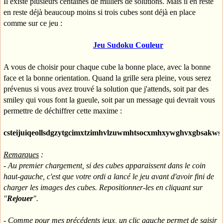
Il existe plusieurs centaines de milliers de solutions. Mais il en reste
en reste déjà beaucoup moins si trois cubes sont déjà en place
comme sur ce jeu :
Jeu Sudoku Couleur
A vous de choisir pour chaque cube la bonne place, avec la bonne
face et la bonne orientation. Quand la grille sera pleine, vous serez
prévenus si vous avez trouvé la solution que j'attends, soit par des
smiley qui vous font la gueule, soit par un message qui devrait vous
permettre de déchiffrer cette maxime :
csteijuiqeollsdgzytgcimxtzimhvlzuwmhtsocxmhxywghvxgbsakws
Remarques
:
- Au premier chargement, si des cubes apparaissent dans le coin
haut-gauche, c'est que votre ordi a lancé le jeu avant d'avoir fini de
charger les images des cubes. Repositionner-les en cliquant sur
"
Rejouer
".
- Comme pour mes précédents jeux, un clic gauche permet de saisir