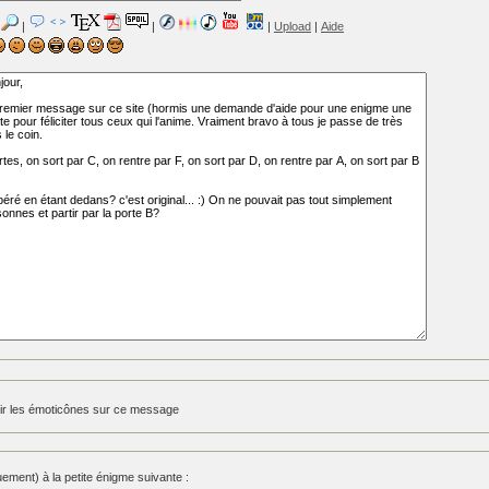
|
|
|
Upload
|
Aide
ir les émoticônes sur ce message
ment) à la petite énigme suivante :