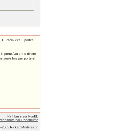
, F. Parmi ces 6 portes, 3
la porte A et vous disent :
e seule fois par porte et
P2T
basé sur PunBB
reenshots par Robothumb
2–2005 Rickard Andersson