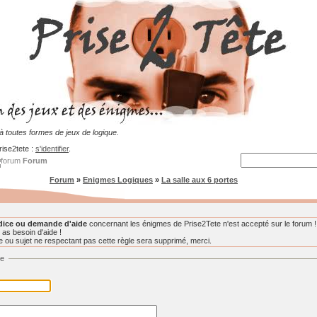
 toutes formes de jeux de logique.
rise2tete :
s'identifier
.
Forum
Forum
»
Enigmes Logiques
»
La salle aux 6 portes
dice ou demande d'aide
concernant les énigmes de Prise2Tete n'est accepté sur le forum !
 as besoin d'aide !
ou sujet ne respectant pas cette règle sera supprimé, merci.
ge