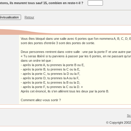
tons, ils meurent tous sauf 15, combien en reste-t-il ?
Retour
Vous êtes bloqué dans une salle avec 6 portes que l'on nommera A, B, C, D, E
sont des portes d'entrée 3 sont des portes de sortie.
Deux personnes rentrent dans votre salle : une par la porte F et une autre par 
« Tu seras libéré si tu parviens à passer par les 6 portes, en ne passant qu'un
dans un ordre tel que :
- après la porte A, tu prennes la porte B ou E,
- après la porte B, tu prennes la C ou la E,
- après la porte C, tu prennes la D ou la F,
- après la porte D, tu prennes la A ou la F,
- après la porte E, tu prennes la B ou la D,
- après la porte F, tu prennes la C ou la D. »
Après cet énoncé, ils s'en allèrent tous les deux par la porte B.
Comment allez-vous sortir ?
Sc
© Copyright 200