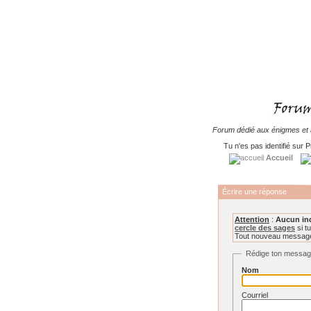
Forum dédié aux énigmes et à
Tu n'es pas identifié sur P
Accueil
Écrire une réponse
Attention
:
Aucun in
cercle des sages
si tu
Tout nouveau message 
Rédige ton messa
Nom
Courriel