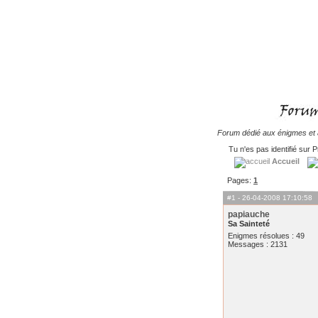
Forum dédié aux énigmes et à
Tu n'es pas identifié sur P
Accueil
Pages:
1
#1
- 26-04-2008 17:10:58
papiauche
Sa Sainteté
Enigmes résolues : 49
Messages : 2131