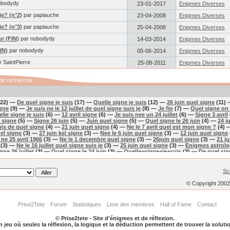
obodydy
23-01-2017
Enigmes Diverses
je? (n°2)
par papiauche
23-04-2008
Enigmes Diverses
je? (n°3)
par papiauche
25-04-2008
Enigmes Diverses
r (FIN)
par nobodydy
14-03-2014
Enigmes Diverses
IN)
par nobodydy
05-06-2014
Enigmes Diverses
 SaintPierre
25-08-2011
Enigmes Diverses
de recherche
22) —
De quel signe je suis
(17) —
Quelle signe je suis
(12) —
26 juin quel signe
(11)
igne
(9) —
Je suis ne le 12 juillet de quel signe suis je
(8) —
Je fin
(7) —
Quel signe on 
lle signe je suis
(6) —
12 avril signe
(6) —
Je suis nee un 24 juillet
(6) —
Signe 3 avril
e signe
(5) —
Signe 26 juin
(5) —
Juin quel signe
(5) —
Quel signe le 26 juin
(4) —
24 j
suis de quel signe
(4) —
21 juin quel signe
(4) —
Ne le 7 avril quel est mon signe ?
(4)
uel signe
(3) —
27 juin kel signe
(3) —
Nee le 6 juin quel signe
(3) —
12 juin quel signe
 ne 25 avril 1966
(3) —
Ne le 1 decembre quel signe
(3) —
26juin quel signe
(3) —
21 ju
(3) —
Ne le 16 juillet quel signe suis je
(3) —
25 juin quel signe
(3) —
Enigmes astrol
gne 26 juillet
(3) —
Quel signe le 24 juin
(3) —
Quelle+signe+je+suis
(3) —
De quel sig
bre
(3) —
25 juillet signe
(3) —
Je suis de quel signe
(3) —
Quel signe le 24 avril
(3) —
 devinette de signe
(3) —
27 juillet quel signe
(3) —
Quel signe astrologique si je suis 
u signe
(3) —
27 juin quel signe
(3) —
Le 07 avril quel signe
(2) —
Je suis nee le 18 avri
Sc
—
Si je suis nee le 24 juillet jesuis quel signe?
(2) —
Je ne sais pas de quel signe je suis
Je suis ne le 23 juin de quel signe suis-je
(2) —
Nee le 28 juin de quel signe suis-je
(2
© Copyright 200
l signe je suis
(2) —
4janv kel signe
(2) —
Quel signe astrologique si je nais un 14 avril
e je suis
(2) —
Ne le 12 juin quel signe
(2) —
Quel signe suis je?
(2) —
Quel signe est
 27 juin quel signe
(2) —
27 avril quel signe
(2) —
Quel signe ne le 21 juillet
(2) —
De q
Prise2Tete
Forum
Statistiques
Liste des membres
Hall of Fame
Contact
 si je suis ne le 21 avril
(2) —
Quelle signe avril
(2) —
Signe 25 juillet
(2) —
Je suis nee
voir kel signe c le 5 avril
(2) —
De quel signe est celui ne le 10 avril
(2) —
Je suis nee l
© Prise2tete - Site d'énigmes et de réflexion.
 de quel signe je suis
(2) —
25 juillet quel signe?
(2) —
Je suis ne le 28 decembre je s
 jeu où seules la réflexion, la logique et la déduction permettent de trouver la soluti
t de quel signe suis je
(2) —
1 juillet quel signe
(2) —
Devinette signe astrologique
(2)