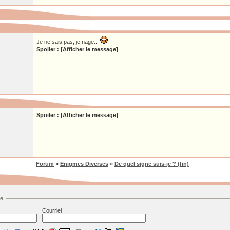
Je ne sais pas, je nage...
Spoiler : [Afficher le message]
Spoiler : [Afficher le message]
Forum
»
Enigmes Diverses
»
De quel signe suis-je ? (fin)
ge
Courriel