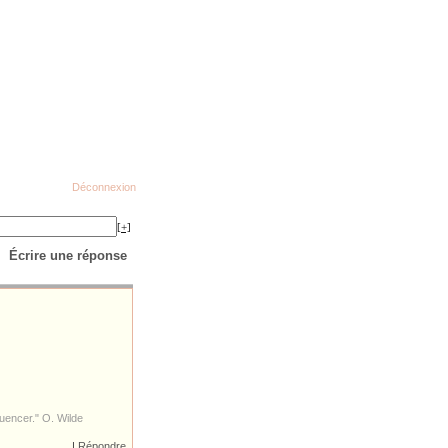
Déconnexion
[+]
Écrire une réponse
fluencer." O. Wilde
|
Répondre