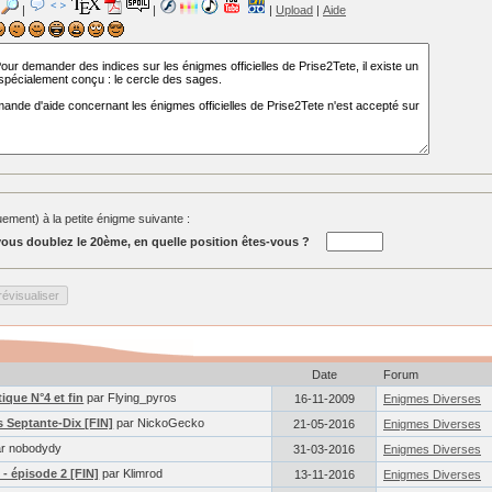
|
|
|
Upload
|
Aide
ment) à la petite énigme suivante :
ous doublez le 20ème, en quelle position êtes-vous ?
Date
Forum
ique N°4 et fin
par Flying_pyros
16-11-2009
Enigmes Diverses
 Septante-Dix [FIN]
par NickoGecko
21-05-2016
Enigmes Diverses
r nobodydy
31-03-2016
Enigmes Diverses
- épisode 2 [FIN]
par Klimrod
13-11-2016
Enigmes Diverses