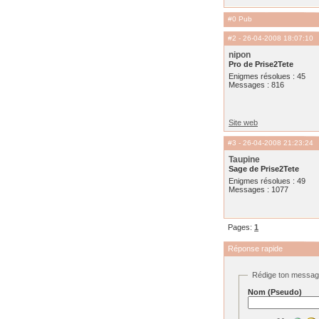
#0 Pub
#2
- 26-04-2008 18:07:10
nipon
Pro de Prise2Tete
Enigmes résolues : 45
Messages : 816
Site web
#3
- 26-04-2008 21:23:24
Taupine
Sage de Prise2Tete
Enigmes résolues : 49
Messages : 1077
Pages:
1
Réponse rapide
Rédige ton messa
Nom (Pseudo)