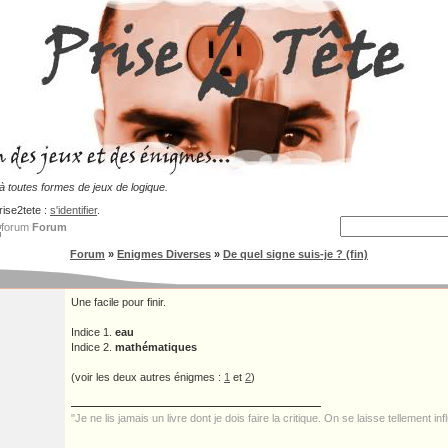
 toutes formes de jeux de logique.
rise2tete :
s'identifier
.
Forum
Forum
»
Enigmes Diverses
»
De quel signe suis-je ? (fin)
Une facile pour finir.
Indice 1.
eau
Indice 2.
mathématiques
(voir les deux autres énigmes :
1
et
2
)
"Je ne lis jamais un livre dont je dois faire la critique. On se laisse tellement in