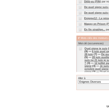
Déjà-vu (FIN)
par n
De quel signe suis-
De quel signe suis-
Enigme12 : Le retou
Mappy en Prison (F
En fin stratège...
par
Mots clés des moteurs 
Mot clé (occurences)
Quel signe je suis
(
(9) —
6 juin quel s
28 juin
(7) —
De que
(5) —
28 juin quell
suis ne 21 juin je 
?
(3) —
12 juillet q
signe
(3) —
Je suis
octobre quel signe
signe
(3) —
Quel si
est ne le 21 decem
le 26 juin
(3) —
Une
Aller à
le 27 juin je suis d
astrologique
(2) 
signe je suis
(2) —
(2) —
11juilliet que
decembre quel sign
4 juillet
(2) —
Ne le
—
Quel signe je suis
quel signe
(2) —
Sa
suis je
(2) —
Savoir
Un
suis ne le 21 juille