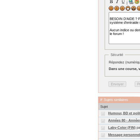
|
Sécurité
Répondez (numérique
Dans une course, v
Sujets similaires
Sujet
Humour, BD et polit
Années 80 - Années
Laby-Color (FIN)
pa
Message personnel 