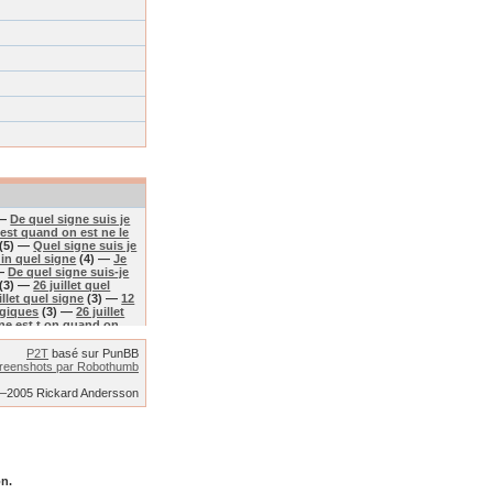
 —
De quel signe suis je
est quand on est ne le
(5) —
Quel signe suis je
uin quel signe
(4) —
Je
 —
De quel signe suis-je
(3) —
26 juillet quel
illet quel signe
(3) —
12
ogiques
(3) —
26 juillet
ne est t on quand on
Quel signe je suis pour
nee le 9 avril
(3) —
Nee
P2T
basé sur PunBB
l suis de quelle signe
reenshots par Robothumb
(2) —
8 mars quelle
) —
Signe du 26 juillet
2–2005 Rickard Andersson
(2) —
Je suis nee en
 on quand on est ne le
uel signe fin octobre
(2)
 le 3 juillet je suis de
e 10 juillet de quel signe
uis quellesigne
(2) —
Je
on.
 —
De quel signe suis-je