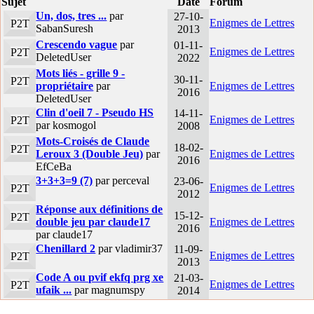
Sujet
Date
Forum
Un, dos, tres ...
par
27-10-
Enigmes de Lettres
P2T
SabanSuresh
2013
Crescendo vague
par
01-11-
Enigmes de Lettres
P2T
DeletedUser
2022
Mots liés - grille 9 -
30-11-
P2T
propriétaire
par
Enigmes de Lettres
2016
DeletedUser
Clin d'oeil 7 - Pseudo HS
14-11-
Enigmes de Lettres
P2T
par kosmogol
2008
Mots-Croisés de Claude
18-02-
P2T
Leroux 3 (Double Jeu)
par
Enigmes de Lettres
2016
EfCeBa
3+3+3=9 (7)
par perceval
23-06-
Enigmes de Lettres
P2T
2012
Réponse aux définitions de
15-12-
P2T
double jeu par claude17
Enigmes de Lettres
2016
par claude17
Chenillard 2
par vladimir37
11-09-
Enigmes de Lettres
P2T
2013
Code A ou pvif ekfq prg xe
21-03-
Enigmes de Lettres
P2T
ufaik ...
par magnumspy
2014