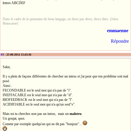
lettres ABCDEF
Dans le cadre de la quinzaine du beau langage, ne disez pas disez, disez dites. (Julos
Beaucarne)
emmaenne
Répondre
#3
- 25-08-2014 15:43:36
Salut,
Il y a plein de façons différentes de chercher un intrus et j'ai peur que ton problème soit mal
posé.
Ainsi :
FECONDABLE est le seul mot qui n'a pas de "i".
INEFFACABLE est le seul mot qui n'a pas de "d".
BIOFEEDBACK est le seul mot qui n'a pas de "l".
ACIDIFIABLE est le seul mot qui n'a qu'un seul"e".
Mais toi tu cherches non pas un intrus, mais un
malotru
.
Un goujat, quoi.
Comme par exemple quelqu'un qui ne dit pas "bonjour"...