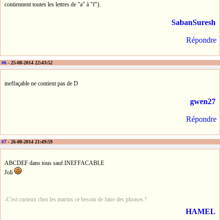
contiennent toutes les lettres de "a" à "f").
SabanSuresh
Répondre
#6
- 25-08-2014 22:43:52
ineffaçable ne contient pas de D
gwen27
Répondre
#7
- 26-08-2014 21:49:59
ABCDEF dans tous sauf INEFFACABLE
Joli
-C'est curieux chez les marins ce besoin de faire des phrases !
HAMEL