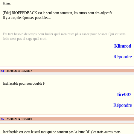
Klim.
[Édit] BIOFEEDBACK est le seul nom commun, les autres sont des adjectifs.
Il y a trop de réponses possibles...
J'ai tant besoin de temps pour buller qu'il n'en reste plus assez pour bosser. Qui vit sans
folie n'est pas si sage qu'il croit.
Klimrod
Répondre
#4
- 25-08-2014 16:20:17
Ineffaçable pour son double F
fire007
Répondre
#5
- 25-08-2014 18:59:01
Ineffaçable car c'est le seul mot qui ne contient pas la lettre "d" (les trois autres mots