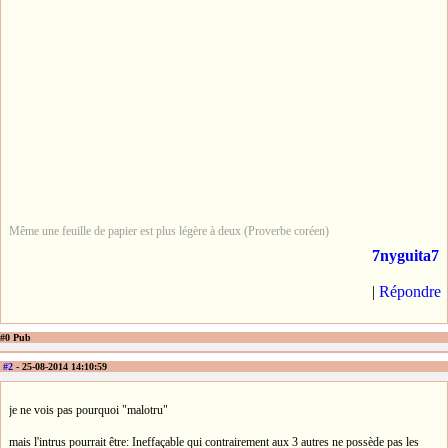
Même une feuille de papier est plus légère à deux (Proverbe coréen)
7nyguita7
|
Répondre
#0 Pub
#2
- 25-08-2014 14:10:59
je ne vois pas pourquoi "malotru"
mais l'intrus pourrait être: Ineffaçable qui contrairement aux 3 autres ne possède pas les