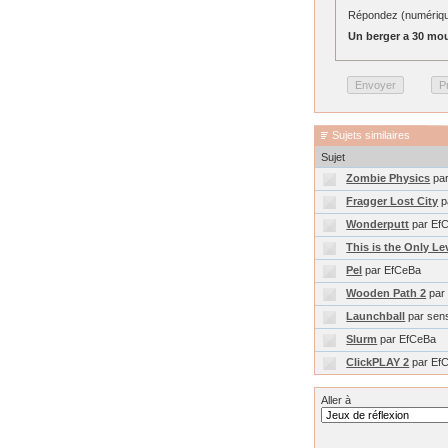
Répondez (numérique
Un berger a 30 mou
Sujets similaires
Sujet
Zombie Physics
par
Fragger Lost City
p
Wonderputt
par Ef
This is the Only Le
Pel
par EfCeBa
Wooden Path 2
par
Launchball
par sens
Slurm
par EfCeBa
ClickPLAY 2
par Ef
Aller à