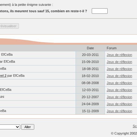
ment) à la petite énigme suivante :
tons, ils meurent tous sauf 15, combien en reste-t-il ?
Date
Forum
 EfCeBa
20-03-2011
Jeux de réflexion
ar EfCeBa
15-09-2010
Jeux de réflexion
CeBa
18-08-2011
Jeux de réflexion
vel 2
par EfCeBa
18-02-2010
Jeux de réflexion
08-08-2008
Jeux de réflexion
 EfCeBa
12-03-2011
Jeux de réflexion
ini
20-12-2007
Jeux de réflexion
24-04-2009
Jeux de réflexion
CeBa
15-11-2009
Jeux de réflexion
Sc
© Copyright 200