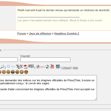
Plutôt marrant! A part le dernier niveau qui demande un minimum de dextérité, c
Les gens n'acceptent jamais leurs défauts. Moi je le ferais si j'en avais!
Forum
»
Jeux de réflexion
»
Headless Zombie 2
ge
Courriel
|
|
|
Upload
|
Aide