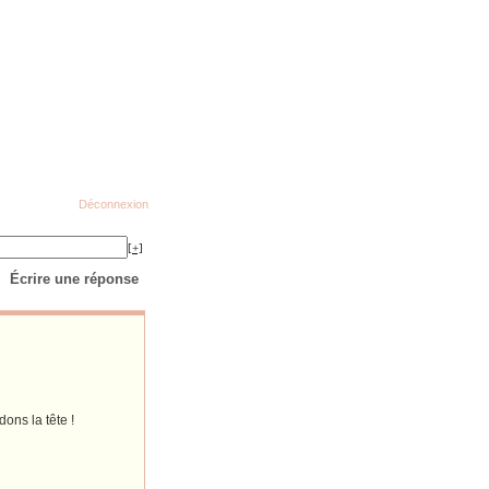
Déconnexion
[+]
Écrire une réponse
ons la tête !