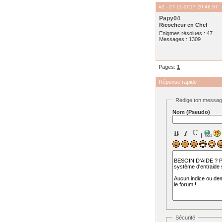
#2
- 27-11-2017 20:46:57
Papy04
Ricocheur en Chef
Enigmes résolues : 47
Messages : 1309
Pages:
1
Réponse rapide
Rédige ton messa
Nom (Pseudo)
|
Sécurité