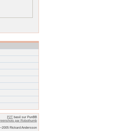
P2T
basé sur PunBB
reenshots par Robothumb
2–2005 Rickard Andersson