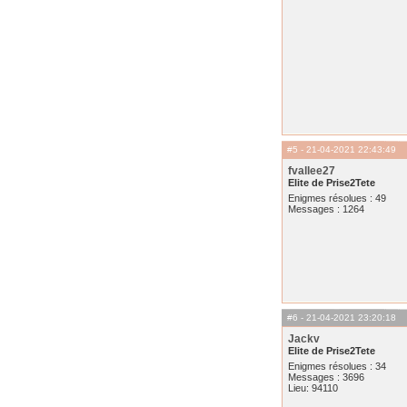
#5
- 21-04-2021 22:43:49
fvallee27
Elite de Prise2Tete
Enigmes résolues : 49
Messages : 1264
#6
- 21-04-2021 23:20:18
Jackv
Elite de Prise2Tete
Enigmes résolues : 34
Messages : 3696
Lieu: 94110