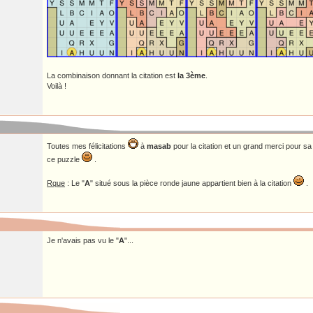
La combinaison donnant la citation est
la 3ème
.
Voilà !
Toutes mes félicitations
à
masab
pour la citation et un grand merci pour sa 
ce puzzle
.
Rque
: Le "
A
" situé sous la pièce ronde jaune appartient bien à la citation
.
Je n'avais pas vu le "
A
"...