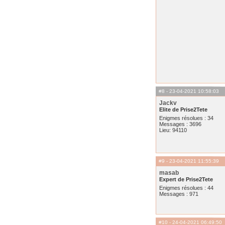
#8
- 23-04-2021 10:58:03
Jackv
Elite de Prise2Tete
Enigmes résolues : 34
Messages : 3696
Lieu: 94110
#9
- 23-04-2021 11:55:39
masab
Expert de Prise2Tete
Enigmes résolues : 44
Messages : 971
#10
- 24-04-2021 06:49:50