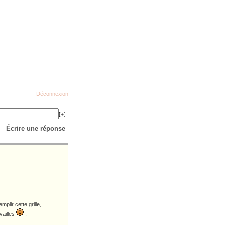
Déconnexion
[+]
Écrire une réponse
lir cette grille,
vailles
.