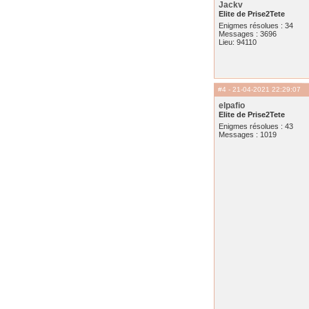
Jackv
Elite de Prise2Tete
Enigmes résolues : 34
Messages : 3696
Lieu: 94110
#4
- 21-04-2021 22:29:07
elpafio
Elite de Prise2Tete
Enigmes résolues : 43
Messages : 1019