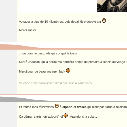
Voyager à plus de 10 kilomètres, cela devait être dépaysant
Merci Jackv
... ou comme cestuy-là qui conquit la toison
Sacré Joachim, qui a bercé ma dernière année de primaire à l'école du village !
Merci pour ce beau voyage, Jack
Science sans conscience n'est que scie à saucisses
Et toutes mes félicitations
à
elpafio
et
fvallee
qui n'ont pas tardé à rejoind
Ça démarre très fort aujourd'hui
. Attendons la suite...