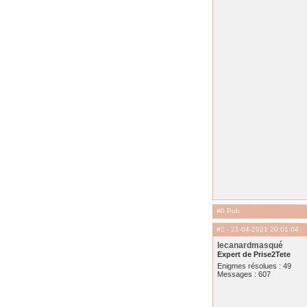
#0 Pub
#2
- 21-04-2021 20:01:04
lecanardmasqué
Expert de Prise2Tete
Enigmes résolues : 49
Messages : 607