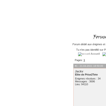
Forum dédié aux énigmes et à
Tu n'es pas identifié sur P
Accueil
Pages:
1
#1
- 21-04-2021 18:50:00
Jackv
Elite de Prise2Tete
Enigmes résolues : 34
Messages : 3696
Lieu: 94110