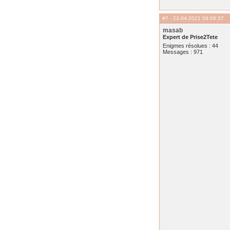
#7
- 23-04-2021 09:09:37
masab
Expert de Prise2Tete
Enigmes résolues : 44
Messages : 971