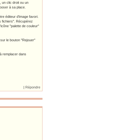
 un clic droit ou un
époser à sa place.
tre éditeur d'image favori.
es fichiers". Récupérez
'icône "palette de couleur"
 sur le bouton "Rejouer"
te à remplacer dans
|
Répondre