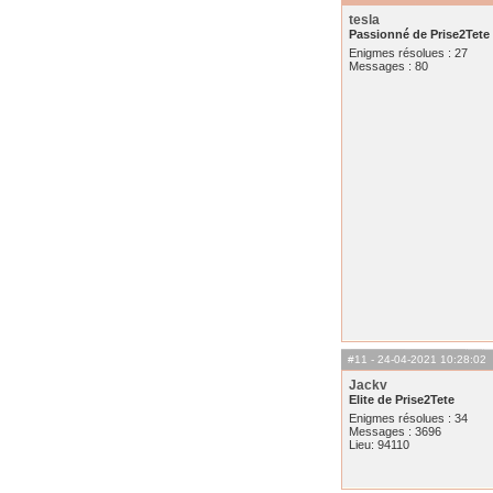
tesla
Passionné de Prise2Tete
Enigmes résolues : 27
Messages : 80
#11
- 24-04-2021 10:28:02
Jackv
Elite de Prise2Tete
Enigmes résolues : 34
Messages : 3696
Lieu: 94110