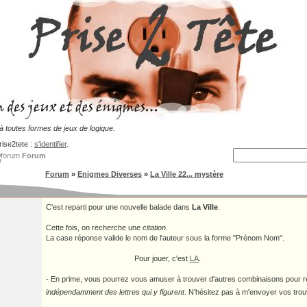
 toutes formes de jeux de logique.
rise2tete :
s'identifier
.
Forum
Forum
»
Enigmes Diverses
»
La Ville 22... mystère
C'est reparti pour une nouvelle balade dans
La Ville
.
Cette fois, on recherche une
citation
.
La case réponse valide le nom de l'auteur sous la forme "Prénom Nom".
Pour jouer, c'est
LA
.
- En prime, vous pourrez vous amuser à trouver d'autres combinaisons pour remp
indépendamment des lettres qui y figurent
. N'hésitez pas à m'envoyer vos trou