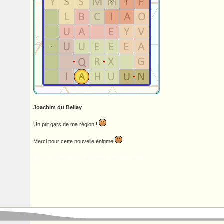
Joachim du Bellay
Un ptit gars de ma région !
Merci pour cette nouvelle énigme
Il se peut que je publie un truc prochainement...