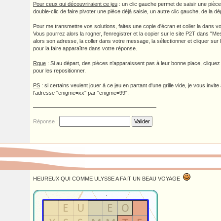
Pour ceux qui découvriraient ce jeu
: un clic gauche permet de saisir une pièce,
double-clic de faire pivoter une pièce déjà saisie, un autre clic gauche, de la d
Pour me transmettre vos solutions, faites une copie d'écran et coller la dans vo
Vous pourrez alors la rogner, l'enregistrer et la copier sur le site P2T dans "M
alors son adresse, la coller dans votre message, la sélectionner et cliquer sur l
pour la faire apparaître dans votre réponse.
Rque
: Si au départ, des pièces n'apparaissent pas à leur bonne place, cliquez
pour les repositionner.
PS
: si certains veulent jouer à ce jeu en partant d'une grille vide, je vous invi
l'adresse "enigme=xx" par "enigme=99".
Réponse :
HEUREUX QUI COMME ULYSSE A FAIT UN BEAU VOYAGE