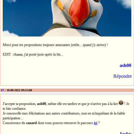
Merci pour tes propositions toujours amusantes (enfin... quand j'y arrive) !
EDIT : rhaaaa, j'ai posté juste après la fin...
ash00
Répondre
#7
- 18-08-2022 09:15:08
J'accepte ta proposition,
ash00
, même elle est tardive et que je n'arrive pas à la lire
! Je
te fais confiance.
Je renouvelle mes félicitations aux autres contributeurs, tout en m'inquiétant de la faible
participation...
Concurrence du
canard
dont vous pouvez retrouver le parcours
ici
?
Jackv