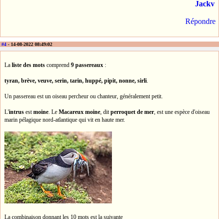
Jackv
Répondre
#4
- 14-08-2022 08:49:02
La
liste des mots
comprend
9 passereaux
:
tyran, brève, veuve, serin, tarin, huppé, pipit, nonne, sirli
.
Un passereau est un oiseau percheur ou chanteur, généralement petit.
L'
intrus
est
moine
. Le
Macareux moine
, dit
perroquet de mer
, est une espèce d'oiseau
marin pélagique nord-atlantique qui vit en haute mer.
La combinaison donnant les 10 mots est la suivante