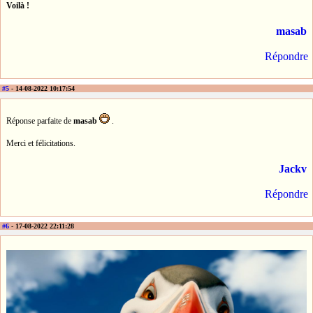
Voilà !
masab
Répondre
#5
- 14-08-2022 10:17:54
Réponse parfaite de
masab
.
Merci et félicitations.
Jackv
Répondre
#6
- 17-08-2022 22:11:28