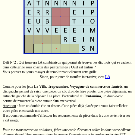
Défi N°2
: Qui trouvera LA combinaison qui permet de trouver les dix mots qui se cachent
dans cette grille sous chacun des
pentaminos
? Quel est l'intrus ?
Vous pouvez toujours essayer de remplir manuellement cette grille...
Sinon, pour jouer de manière interactive, c'est
LA
Comme pour les jeux
La Ville
,
Trapezomino
,
Voyageur de commerce
ou
Tantrix
, un
clic gauche permet de saisir une pièce, un clic droit de faire pivoter une pièce déjà saisie, un
autre clic gauche de la déposer à sa place. Particularité du
Pentamino
, un double-clic
permet de retourner la pièce autour d'un axe vertical.
Attention
: faire un double clic au dessus d'une pièce déjà placée peut vous faire relâcher
votre pièce et en saisir une autre.
Il est donc recommandé d'effectuer les retournements de pièce dans la
zone verte
, réservée
à cet usage.
Pour me transmettre vos solutions, faites une copie d'écran et coller la dans votre éditeur
d'image favori. Vous pourrez alors la rogner, l'enregistrer et la copier sur le site P2T