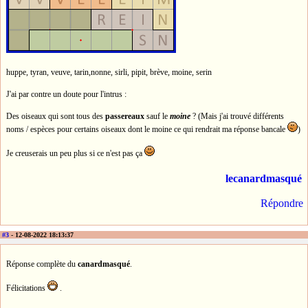
huppe, tyran, veuve, tarin,nonne, sirli, pipit, brève, moine, serin
J'ai par contre un doute pour l'intrus :
Des oiseaux qui sont tous des
passereaux
sauf le
moine
? (Mais j'ai trouvé différents
noms / espèces pour certains oiseaux dont le moine ce qui rendrait ma réponse bancale
)
Je creuserais un peu plus si ce n'est pas ça
lecanardmasqué
Répondre
#3
- 12-08-2022 18:13:37
Réponse complète du
canardmasqué
.
Félicitations
.