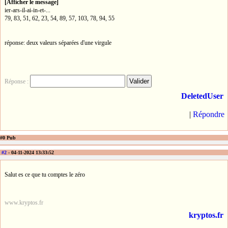
[Afficher le message]
ier-ars-il-ai-in-et-...
79, 83, 51, 62, 23, 54, 89, 57, 103, 78, 94, 55
réponse: deux valeurs séparées d'une virgule
Réponse :
DeletedUser
|
Répondre
#0 Pub
#2
- 04-11-2024 13:33:52
Salut es ce que tu comptes le zéro
www.kryptos.fr
kryptos.fr