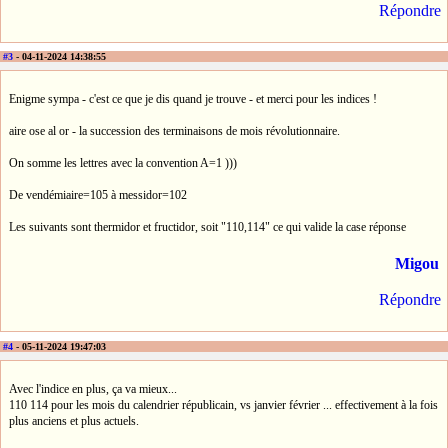
Répondre
#3
- 04-11-2024 14:38:55
Enigme sympa - c'est ce que je dis quand je trouve - et merci pour les indices !
aire ose al or - la succession des terminaisons de mois révolutionnaire.
On somme les lettres avec la convention A=1 )))
De vendémiaire=105 à messidor=102
Les suivants sont thermidor et fructidor, soit "110,114" ce qui valide la case réponse
Migou
Répondre
#4
- 05-11-2024 19:47:03
Avec l'indice en plus, ça va mieux...
110 114 pour les mois du calendrier républicain, vs janvier février ... effectivement à la fois
plus anciens et plus actuels.