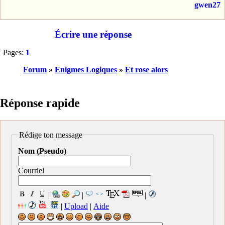
gwen27
Écrire une réponse
Pages:
1
Forum
»
Enigmes Logiques
»
Et rose alors
Réponse rapide
Rédige ton message
Nom (Pseudo)
Courriel
|
|
|
|
Upload
|
Aide