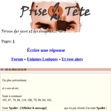
Pages:
1
Écrire une réponse
Forum
»
Enigmes Logiques
»
Et rose alors
#1
- 02-11-2024 22:31:30
Ou plus précisément
et r-ose-al-ors
Suite à continuer
105, 87, 79, 84, 119, 100, 79, 69, 84, 102...
Suite
Spoiler : [Afficher le message]
qui n'a pas résisté à la suite
Spoiler :