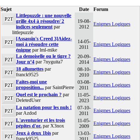
Sujet
Date
Forum
Littlepuzzle : une nouvelle
P2T
grille 4x4 à résoudre/ 2
19-08-
Enigmes Logiques
indices seulement
par
2012
littlepuzzle
[Assassin's Creed 3]Aidez-
14-05-
P2T
moi à résoudre cette
Enigmes Logiques
2011
énigme
par lml-mike
La demoiselle ou le tigre ?
20-09-
Enigmes Logiques
P2T
Jour n°4
par 7nyguita7
2014
18 allumettes
par
08-10-
Enigmes Logiques
P2T
franck9525
2010
Faites-moi une
03-08-
Enigmes Logiques
P2T
proposition...
par SaintPierre
2011
Quel est le prochain ?
par
11-05-
Enigmes Logiques
P2T
DeletedUser
2023
La natation pour les nuls !
07-10-
Enigmes Logiques
P2T
par Azdod
2011
L'aventurier et les trois
11-05-
Enigmes Logiques
P2T
pépites d'or.
par X3nox
2009
Jeux à deux 1bis
par
13-03-
Enigmes Logiques
P2T
franck9525
2011