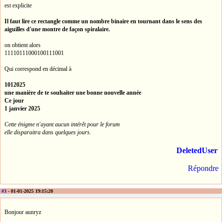
est explicite
Il faut lire ce rectangle comme un nombre binaire en tournant dans le sens des
aiguilles d'une montre de façon spiralaire.
on obtient alors
11110111000100111001
Qui correspond en décimal à
1012025
une manière de te souhaiter une bonne nouvelle année
Ce jour
1 janvier 2025
Cette énigme n'ayant aucun intérêt pour le forum
elle disparaitra dans quelques jours.
DeletedUser
Répondre
#3
- 01-01-2025 19:15:20
Bonjour aunryz