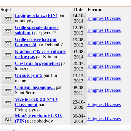
Sujet
Date
Forum
Logique à la c.. (FIN)
par
14-10-
Enigmes Diverses
P2T
nobodydy
2014
Grille spéciale dames (
12-05-
Enigmes Diverses
P2T
solution )
par gwen27
2012
Grille croisée 6x6 par
19-08-
Enigmes Diverses
P2T
l'auteur 24
par Debout07
2012
K-actus n°35 : Le ridicule
03-08-
Enigmes Diverses
P2T
ne tue pas
par Klimrod
2014
C'est dur la géométrie!
par
20-07-
Enigmes Diverses
P2T
looozer
2013
Où suis-je n°5
par Lui-
13-12-
Enigmes Diverses
P2T
meme
2013
Couleur hexagone...
par
08-08-
Enigmes Diverses
P2T
SaintPierre
2011
Vive le rock !!!! N°4 +
22-10-
P2T
Classement
par
Enigmes Diverses
2009
Flying_pyros
Manège enchanté LXIV
30-04-
Enigmes Diverses
P2T
(FIN)
par nobodydy
2014