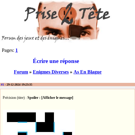
Pages:
1
Écrire une réponse
Forum
»
Enigmes Diverses
»
As En Blague
#1
- 29-12-2024 19:23:35
Précision (titre) :
Spoiler : [Afficher le message]