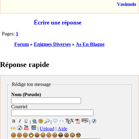
Vasimolo
Écrire une réponse
Pages:
1
Forum
»
Enigmes Diverses
»
As En Blague
Réponse rapide
Rédige ton message
Nom (Pseudo)
Courriel
|
|
|
|
Upload
|
Aide