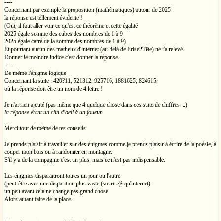
----
Concernant par exemple la proposition (mathématiques) autour de 2025
la réponse est tellement évidente !
(Oui, il faut aller voir ce qu'est ce théorème et cette égalité
2025 égale somme des cubes des nombres de 1 à 9
2025 égale carré de la somme des nombres de 1 à 9)
Et pourtant aucun des matheux d'internet (au-delà de Prise2Tête) ne l'a relevé.
Donner le moindre indice c'est donner la réponse.
----
De même l'énigme logique
Concernant la suite : 420?11, 521312, 925716, 1881625, 824615,
où la réponse doit être un nom de 4 lettre !
Je n'ai rien ajouté (pas même que 4 quelque chose dans ces suite de chiffres ...)
la réponse étant un clin d'oeil à un joueur.
Merci tout de même de tes conseils
Je prends plaisir à travailler sur des énigmes comme je prends plaisir à écrire de la poésie, à
couper mon bois ou à randonner en montagne.
S'il y a de la compagnie c'est un plus, mais ce n'est pas indispensable.
Les énigmes disparaitront toutes un jour ou l'autre
(peut-être avec une disparition plus vaste (sourire)² qu'internet)
un peu avant cela ne change pas grand chose
Alors autant faire de la place.
__