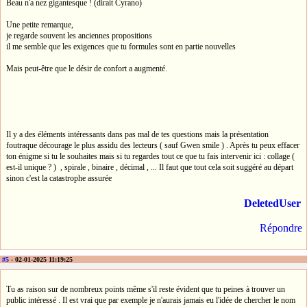
Beau n'a nez gigantesque ! (dirait Cyrano)
Une petite remarque,
je regarde souvent les anciennes propositions
il me semble que les exigences que tu formules sont en partie nouvelles
Mais peut-être que le désir de confort a augmenté.
Il y a des éléments intéressants dans pas mal de tes questions mais la présentation
foutraque décourage le plus assidu des lecteurs ( sauf Gwen smile ) . Après tu peux effacer
ton énigme si tu le souhaites mais si tu regardes tout ce que tu fais intervenir ici : collage (
est-il unique ? ) , spirale , binaire , décimal , ... Il faut que tout cela soit suggéré au départ
sinon c'est la catastrophe assurée
DeletedUser
Répondre
#5
- 02-01-2025 11:19:25
Tu as raison sur de nombreux points même s'il reste évident que tu peines à trouver un
public intéressé . Il est vrai que par exemple je n'aurais jamais eu l'idée de chercher le nom