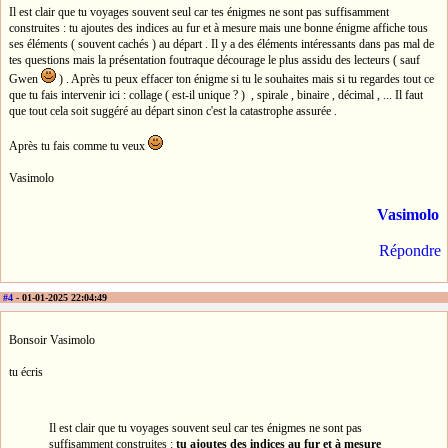
Il est clair que tu voyages souvent seul car tes énigmes ne sont pas suffisamment
construites : tu ajoutes des indices au fur et à mesure mais une bonne énigme affiche tous
ses éléments ( souvent cachés ) au départ . Il y a des éléments intéressants dans pas mal de
tes questions mais la présentation foutraque décourage le plus assidu des lecteurs ( sauf
Gwen
) . Après tu peux effacer ton énigme si tu le souhaites mais si tu regardes tout ce
que tu fais intervenir ici : collage ( est-il unique ? ) , spirale , binaire , décimal , ... Il faut
que tout cela soit suggéré au départ sinon c'est la catastrophe assurée .
Après tu fais comme tu veux
Vasimolo
Vasimolo
Répondre
#4
- 01-01-2025 22:04:49
Bonsoir Vasimolo
tu écris
Il est clair que tu voyages souvent seul car tes énigmes ne sont pas
suffisamment construites :
tu ajoutes des indices au fur et à mesure