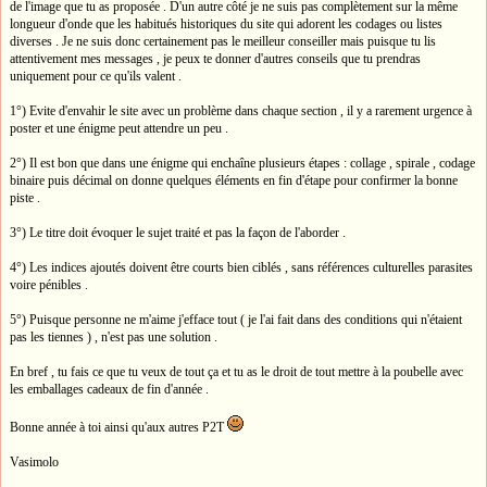
de l'image que tu as proposée . D'un autre côté je ne suis pas complètement sur la même
longueur d'onde que les habitués historiques du site qui adorent les codages ou listes
diverses . Je ne suis donc certainement pas le meilleur conseiller mais puisque tu lis
attentivement mes messages , je peux te donner d'autres conseils que tu prendras
uniquement pour ce qu'ils valent .
1°) Evite d'envahir le site avec un problème dans chaque section , il y a rarement urgence à
poster et une énigme peut attendre un peu .
2°) Il est bon que dans une énigme qui enchaîne plusieurs étapes : collage , spirale , codage
binaire puis décimal on donne quelques éléments en fin d'étape pour confirmer la bonne
piste .
3°) Le titre doit évoquer le sujet traité et pas la façon de l'aborder .
4°) Les indices ajoutés doivent être courts bien ciblés , sans références culturelles parasites
voire pénibles .
5°) Puisque personne ne m'aime j'efface tout ( je l'ai fait dans des conditions qui n'étaient
pas les tiennes ) , n'est pas une solution .
En bref , tu fais ce que tu veux de tout ça et tu as le droit de tout mettre à la poubelle avec
les emballages cadeaux de fin d'année .
Bonne année à toi ainsi qu'aux autres P2T
Vasimolo