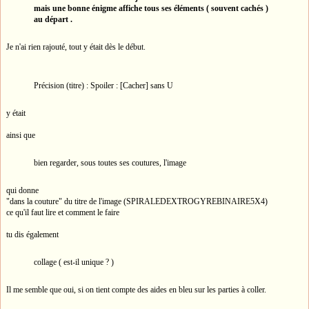
mais une bonne énigme affiche tous ses éléments ( souvent cachés )
au départ .
Je n'ai rien rajouté, tout y était dès le début.
Précision (titre) : Spoiler : [Cacher] sans U
y était
ainsi que
bien regarder, sous toutes ses coutures, l'image
qui donne
"dans la couture" du titre de l'image (SPIRALEDEXTROGYREBINAIRE5X4)
ce qu'il faut lire et comment le faire
tu dis également
collage ( est-il unique ? )
Il me semble que oui, si on tient compte des aides en bleu sur les parties à coller.