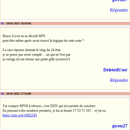
Répondre
#5
- 20-05-2025 16:45:04
Bravo Gwen tu as décodé RPS
peut-être même après avoir trouvé la logique de cette suite ?
La case réponse donnait le rang du 24 ème
je ne pense pas avoir compté ... un qui ne l'est pas
je corrige (et me donne une petite gifle (sourire)²)
DeletedUser
Répondre
#6
- 20-05-2025 17:54:08
J'ai compris RPS8 à rebours, c'est OEIS qui m'a permis de conclure.
En pensant à des nombres premiers, je lui ai donné 17 53 71 107... et j'ai eu :
https://oeis.org/A062343
gwen27