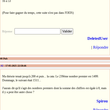
16 à 53
(Pour faire gagner du temps, cette suite n'est pas dans l'OEIS)
Réponse :
DeletedUser
|
Répondre
#0 Pub
#2
- 17-05-2025 22:58:46
Ma théorie tenait jusqu'à 200 et puis... la cata: Le 239ème nombre premier est 1499.
Dommage, le suivant était 1511...
J'aurais dit qu'il s'agit des nombres premiers dont la somme des chiffres est égale à 8, mais
il y a peut être autre chose ?
Spirou
Répondre