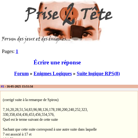
Pages:
1
Écrire une réponse
Forum
»
Enigmes Logiques
»
Suite logique RPS(8)
#1
- 16-05-2025 15:51:34
(corrigé suite à la remarque de Spirou)
7,16,20,28,51,54,83,96,98,126,178,190,200,240,252,323,
330,358,434,436,453,456,554,576,
Quel est le terme suivant de cette suite
Sachant que cette suite correspond à une autre suite dans laquelle
7 est associé à 17 et