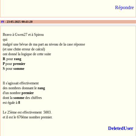
Répondre
#9
- 23-05-2025 00:41:20
Bravo à Gwen27 et à Spirou
qui
malgré une bévue de ma part au niveau de la case réponse
(et une chtite erreur de calcul)
ont donné la logique de cette suite
R
pour
rang
P
pour
premier
S
pour
somme
Il s'agissait effectivement
des nombres donnant le
rang
d'un nombre
premier
dont la
somme
des chiffres
est égale à
8
Le 25ème est effectivement 5003.
et il est le 670ème nombre premier.
DeletedUser