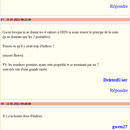
Répondre
#7
- 21-05-2025 08:22:49
Gwen lorsque tu as donné tes 4 valeurs à OEIS tu avais trouvé le principe de la suite.
(je ne donnais que les 2 premières)
Penses-tu qu'il y avait trop d'indices ?
(encore Bravo)
PS: les nombres premiers ayant cette propriété et se terminant par un 7
sont très vite d'une grande rareté.
DeletedUser
Répondre
#8
- 21-05-2025 09:40:08
Il y a la bonne dose d'indices.
gwen27