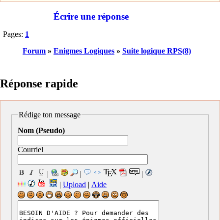
Écrire une réponse
Pages:
1
Forum
»
Enigmes Logiques
»
Suite logique RPS(8)
Réponse rapide
Rédige ton message
Nom (Pseudo)
Courriel
|
|
|
|
Upload
|
Aide