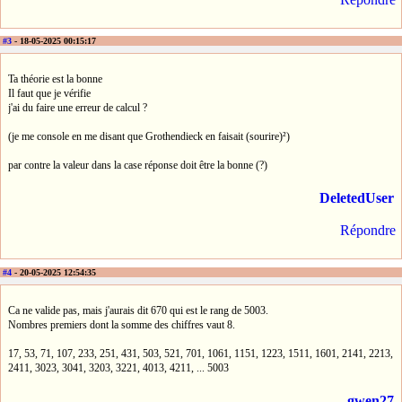
#3
- 18-05-2025 00:15:17
Ta théorie est la bonne
Il faut que je vérifie
j'ai du faire une erreur de calcul ?
(je me console en me disant que Grothendieck en faisait (sourire)²)
par contre la valeur dans la case réponse doit être la bonne (?)
DeletedUser
Répondre
#4
- 20-05-2025 12:54:35
Ca ne valide pas, mais j'aurais dit 670 qui est le rang de 5003.
Nombres premiers dont la somme des chiffres vaut 8.
17, 53, 71, 107, 233, 251, 431, 503, 521, 701, 1061, 1151, 1223, 1511, 1601, 2141, 2213,
2411, 3023, 3041, 3203, 3221, 4013, 4211, ... 5003
gwen27