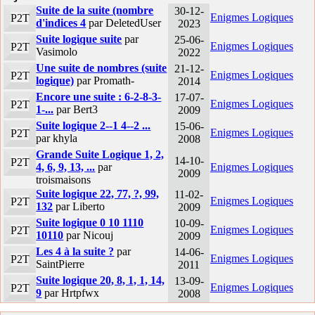
Suite de la suite (nombre
30-12-
Enigmes Logiques
P2T
d'indices 4
par DeletedUser
2023
Suite logique suite
par
25-06-
Enigmes Logiques
P2T
Vasimolo
2022
Une suite de nombres (suite
21-12-
Enigmes Logiques
P2T
logique)
par Promath-
2014
Encore une suite : 6-2-8-3-
17-07-
Enigmes Logiques
P2T
1-...
par Bert3
2009
Suite logique 2--1 4--2 ...
15-06-
Enigmes Logiques
P2T
par khyla
2008
Grande Suite Logique 1, 2,
14-10-
P2T
4, 6, 9, 13, ...
par
Enigmes Logiques
2009
troismaisons
Suite logique 22, 77, ?, 99,
11-02-
Enigmes Logiques
P2T
132
par Liberto
2009
Suite logique 0 10 1110
10-09-
Enigmes Logiques
P2T
10110
par Nicouj
2009
Les 4 à la suite ?
par
14-06-
Enigmes Logiques
P2T
SaintPierre
2011
Suite logique 20, 8, 1, 1, 14,
13-09-
Enigmes Logiques
P2T
9
par Hrtpfwx
2008