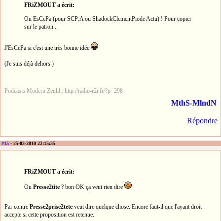
FRiZMOUT a écrit:
Ou EsCePa (pour SCP:A ou ShadockClementPiode Actu) ! Pour copier
sur le patron...
J'EsCePa si c'est une très bonne idée
(Je suis déjà dehors.)
Podcasts Modern Zeuhl : http://radio-r2r.fr/?p=298
MthS-MlndN
Répondre
#15
- 25-03-2010 22:15:35
FRiZMOUT a écrit:
Ou
Presse2tite
? bon OK ça veut rien dire
Par contre
Presse2prise2tete
veut dire quelque chose. Encore faut-il que l'ayant droit
accepte si cette proposition est retenue.