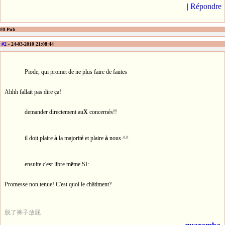
|
Répondre
#0 Pub
#2
- 24-03-2010 21:08:44
Piode, qui promet de ne plus faire de fautes
Ahhh fallait pas dire ça!
demander directement au
X
concernés!!
il doit plaire
à
la majorit
é
et plaire
à
nous ^^
ensuite c'est libre m
ê
me SI:
Promesse non tenue! C'est quoi le châtiment?
脱了裤子放屁