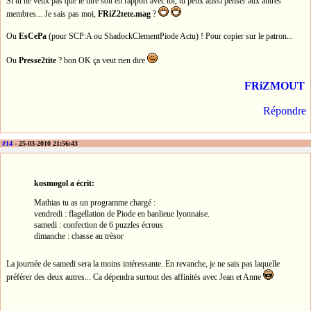
Si tu ne veux pas que le titre soit en rapport avec toi, tu peux aussi penser aux autres
membres... Je sais pas moi,
FRiZ2tete.mag
?
Ou
EsCePa
(pour SCP:A ou ShadockClementPiode Actu) ! Pour copier sur le patron...
Ou
Presse2tite
? bon OK ça veut rien dire
FRiZMOUT
Répondre
#14
- 25-03-2010 21:56:43
kosmogol a écrit:
Mathias tu as un programme chargé :
vendredi : flagellation de Piode en banlieue lyonnaise.
samedi : confection de 6 puzzles écrous
dimanche : chasse au trèsor
La journée de samedi sera la moins intéressante. En revanche, je ne sais pas laquelle
préférer des deux autres... Ca dépendra surtout des affinités avec Jean et Anne