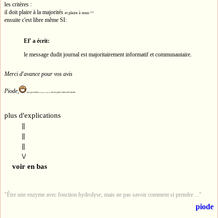
les critères :
il doit plaire à la majorités
et plaire à nous ^^
ensuite c'est libre même SI:
Ef' a écrit:
le message dudit journal est majoritairement informatif et communautaire.
Merci d'avance pour vos avis
Piode,
qui promet
de ne plus faire de fautes
(d'essayer:rolleyes:)
plus d'explications
||
||
||
\/
voir en bas
"Être une enzyme avec fonction hydrolyse, mais ne pas savoir comment si prendre ..."
piode