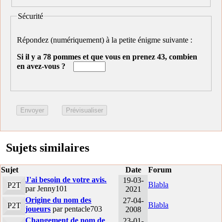
Sécurité
Répondez (numériquement) à la petite énigme suivante :
Si il y a 78 pommes et que vous en prenez 43, combien
en avez-vous ?
Sujets similaires
Sujet
Date
Forum
J'ai besoin de votre avis.
19-03-
Blabla
P2T
par Jenny101
2021
Origine du nom des
27-04-
Blabla
P2T
joueurs
par pentacle703
2008
Changement de nom de
23-01-