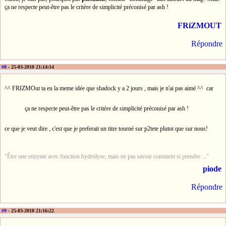
ça ne respecte peut-être pas le critère de simplicité préconisé par ash !
FRiZMOUT
Répondre
#8
- 25-03-2010 21:14:14
^^ FRIZMOut ta eu la meme idée que shadock y a 2 jours , mais je n'ai pas aimé ^^ car
ça ne respecte peut-être pas le critère de simplicité préconisé par ash !
ce que je veut dire , c'est que je preferait un titre tourné sur p2tete plutot que sur nous!
"Être une enzyme avec fonction hydrolyse, mais ne pas savoir comment si prendre ..."
piode
Répondre
#9
- 25-03-2010 21:16:22