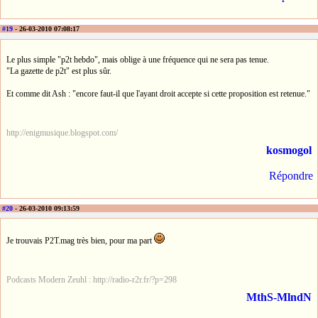
#19
- 26-03-2010 07:08:17
Le plus simple "p2t hebdo", mais oblige à une fréquence qui ne sera pas tenue.
"La gazette de p2t" est plus sûr.
Et comme dit Ash : "encore faut-il que l'ayant droit accepte si cette proposition est retenue."
http://enigmusique.blogspot.com/
kosmogol
Répondre
#20
- 26-03-2010 09:13:59
Je trouvais P2T.mag très bien, pour ma part
Podcasts Modern Zeuhl : http://radio-r2r.fr/?p=298
MthS-MlndN