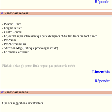
Répondre
#21
- 26-03-2010 10:50:42
- P-Brain Times
- Enigma Buster
- Contre Courant
- Le journal super intéressant qui parle d'énigmes et d'autres trucs qui font fumer.
- Pas2Nom
- Pas2TêteNomPlus
- Atten'fion Mag (Rubrique proctologue inside)
- Le canard électrocuté
FRiZ dit : Mais j'y pense, Hulk ne peut pas présenter la météo
Limenthia
Répondre
#22
- 26-03-2010 11:28:58
Que des suggestions limenthiables...