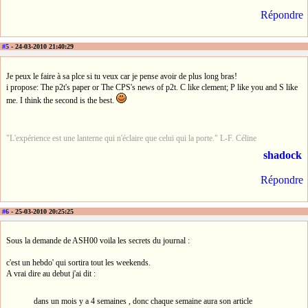
Répondre
#5
- 24-03-2010 21:40:29
Je peux le faire à sa plce si tu veux car je pense avoir de plus long bras!
i propose: The p2t's paper or The CPS's news of p2t. C like clement; P like you and S like
me. I think the second is the best.
"L'expérience est une lanterne qui n'éclaire que celui qui la porte." L-F. Céline
shadock
Répondre
#6
- 25-03-2010 20:25:25
Sous la demande de ASH00 voila les secrets du journal :
c'est un hebdo' qui sortira tout les weekends.
A vrai dire au debut j'ai dit :
dans un mois y a 4 semaines , donc chaque semaine aura son article