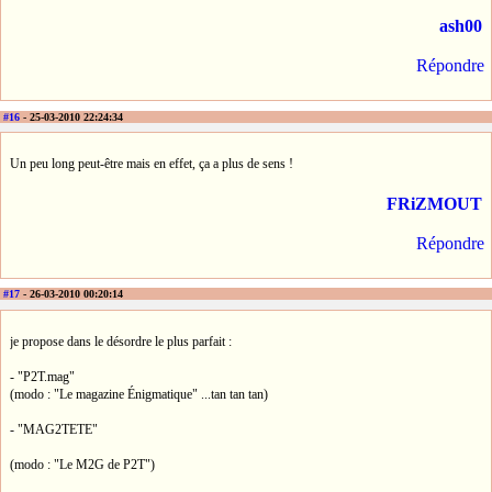
ash00
Répondre
#16
- 25-03-2010 22:24:34
Un peu long peut-être mais en effet, ça a plus de sens !
FRiZMOUT
Répondre
#17
- 26-03-2010 00:20:14
je propose dans le désordre le plus parfait :
- "P2T.mag"
(modo : "Le magazine Énigmatique" ...tan tan tan)
- "MAG2TETE"
(modo : "Le M2G de P2T")