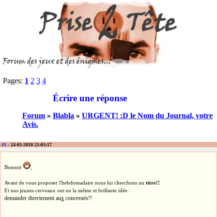
Pages:
1
2
3
4
Écrire une réponse
Forum
»
Blabla
»
URGENT! :D le Nom du Journal, votre
Avis.
#1
- 24-03-2010 21:03:17
Bonsoir
,
Avant de vous proposer l'hebdomadaire nous lui cherchons un
titre!!
Et nos jeunes cerveaux ont eu la même et brillante idée :
demander directement au
x
concernés!!