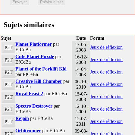
Sujets similaires
Sujet
Date
Forum
Planet Platformer
par
17-05-
Jeux de réflexion
P2T
EfCeBa
2008
Cute Planet Puzzle
par
16-12-
Jeux de réflexion
P2T
EfCeBa
2008
Planet of the Forklift Kid
14-04-
Jeux de réflexion
P2T
par EfCeBa
2008
Creative Kill Chamber
par
06-10-
Jeux de réflexion
P2T
EfCeBa
2010
Royal Feast 2
par EfCeBa
15-07-
Jeux de réflexion
P2T
2008
Spectro Destroyer
par
12-10-
Jeux de réflexion
P2T
EfCeBa
2009
Rejoin
par EfCeBa
12-07-
Jeux de réflexion
P2T
2011
Orbitrunner
par EfCeBa
09-08-
Jeux de réflexion
P2T