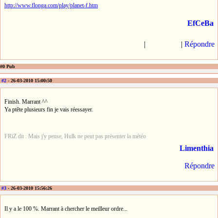
http://www.flonga.com/play/planet-f.htm
EfCeBa
|
|
Répondre
#0 Pub
#2
- 26-03-2010 15:00:50
Finish. Marrant ^^
Ya ptête plusieurs fin je vais réessayer.
FRiZ dit : Mais j'y pense, Hulk ne peut pas présenter la météo
Limenthia
Répondre
#3
- 26-03-2010 15:56:26
Il y a le 100 %. Marrant à chercher le meilleur ordre...