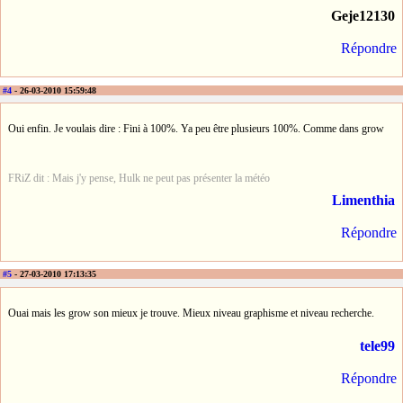
Geje12130
Répondre
#4
- 26-03-2010 15:59:48
Oui enfin. Je voulais dire : Fini à 100%. Ya peu être plusieurs 100%. Comme dans grow
FRiZ dit : Mais j'y pense, Hulk ne peut pas présenter la météo
Limenthia
Répondre
#5
- 27-03-2010 17:13:35
Ouai mais les grow son mieux je trouve. Mieux niveau graphisme et niveau recherche.
tele99
Répondre