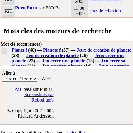
2008
Puru Puru
par EfCeBa
11-08-
Jeux de réflexion
P2T
2009
Mots clés des moteurs de recherche
Mot clé (occurences)
Planet f
(48) —
Planete f
(37) —
Jeux de creation de planete
(28) —
Jeu de creation de planete
(26) —
Jeux creer une
planete
(23) —
Jeu creer une planete
(18) —
Jeu creer sa
planete
(14) —
Jeu creation planete
(14) —
Jeux construire
sa planete
(13) —
Planet-f
(12) —
Soluce planet f
(12) —
Aller à
Jeux creer sa planete
(12) —
Solution planet f
(10) —
Jeux
de construction de planete
(9) —
Jeux creation de planete
(8) —
Construire une planete
(7) —
Jeux de creer une
P2T
basé sur PunBB
planete
(7) —
Jeux creer planete
(7) —
Planet f solution
(7)
Screenshots par
—
Jeux creation planete
(7) —
Creer une planete jeu
(6) —
Robothumb
Creer sa planete
(6) —
Solution planete f
(6) —
Creation de
planete
(5) —
Creer sa planete jeux
(5) —
Creer une planete
© Copyright 2002–2005
jeux
(4) —
Jeux de cree planete
(4) —
Planete en f
(4) —
Rickard Andersson
Jeux de creation de planet
(4) —
Construire planete
(4) —
Jeu creer planete
(4) —
Construire sa planete
(4) —
Soluce
planete f
(4) —
Jeu construire une planete
(4) —
Jeux de
Tu n'es pas identifié sur Prise2tete :
s'identifier
.