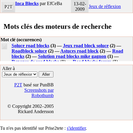
Inca Blocks
par EfCeBa
13-02-
Jeux de réflexion
P2T
2009
Mots clés des moteurs de recherche
Mot clé (occurences)
Soluce road blocks
(3) —
Jeux road block soluce
(2) —
Roadblock soluce
(2) —
Astuces road block
(2) —
Road
blocks
(2) —
Solution road blocks mike gagnon
(1) —
Reponse de read blocks
(1) —
Road blocks forum
(1) —
Aide roads blocks
(1) —
Reponse a road blocks
(1) —
Aller à
Soluce road blocks 2
(1) —
P2T
basé sur PunBB
Screenshots par
Robothumb
© Copyright 2002–2005
Rickard Andersson
Tu n'es pas identifié sur Prise2tete :
s'identifier
.