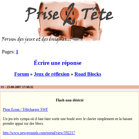
Pages:
1
Écrire une réponse
Forum
»
Jeux de réflexion
»
Road Blocks
#1
- 23-08-2007 17:30:32
Flash non détécté
Plein Ecran / Télécharger SWF
Un jeu très sympa où il faut faire sortir une boule avec le clavier simplement en la faisant
prendre appui sur des blocs.
http://www.newgrounds.com/portal/view/192217