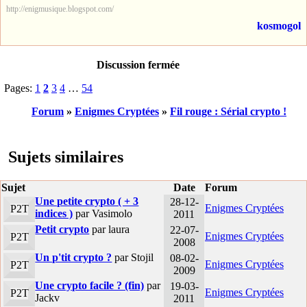
http://enigmusique.blogspot.com/
kosmogol
Discussion fermée
Pages:
1
2
3
4
…
54
Forum
»
Enigmes Cryptées
»
Fil rouge : Sérial crypto !
Sujets similaires
Sujet
Date
Forum
Une petite crypto ( + 3
28-12-
Enigmes Cryptées
P2T
indices )
par Vasimolo
2011
Petit crypto
par laura
22-07-
Enigmes Cryptées
P2T
2008
Un p'tit crypto ?
par Stojil
08-02-
Enigmes Cryptées
P2T
2009
Une crypto facile ? (fin)
par
19-03-
Enigmes Cryptées
P2T
Jackv
2011