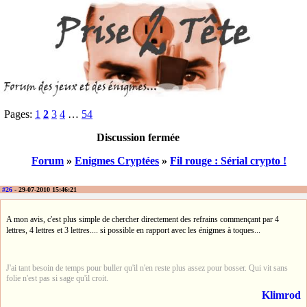
Pages:
1
2
3
4
…
54
Discussion fermée
Forum
»
Enigmes Cryptées
»
Fil rouge : Sérial crypto !
#26
- 29-07-2010 15:46:21
A mon avis, c'est plus simple de chercher directement des refrains commençant par 4
lettres, 4 lettres et 3 lettres.... si possible en rapport avec les énigmes à toques...
J'ai tant besoin de temps pour buller qu'il n'en reste plus assez pour bosser. Qui vit sans
folie n'est pas si sage qu'il croit.
Klimrod