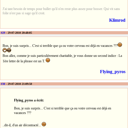
J'ai tant besoin de temps pour buller qu'il n'en reste plus assez pour bosser. Qui vit sans
folie n'est pas si sage qu'il croit.
Klimrod
#29
- 29-07-2010 20:48:05
Bon, je suis surpris... C'est si terrible que ça ou votre cerveau est déjà en vacances ???
Bon allez, comme je suis particulièrement charitable, je vous donne un second indice : La
1ère lettre de la phrase est un T.
Flying_pyros
#30
- 29-07-2010 21:09:50
Flying_pyros a écrit:
Bon, je suis surpris... C'est si terrible que ça ou votre cerveau est déjà en
vacances ???
..dit-il, d'un air décontracté...