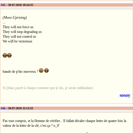
#45
- 30-07-2010 10:24:35
(Muse-Uprising)
...
They will not force us
They will stop degrading us
They will not control us
We will be victorious
bande de p'tits morveux !
Si j'étais payée à chaque connerie que je dis, je serais milliardaire.
sosoy
#46
- 30-07-2010 11:13:33
Pas tout compris, et la flemme de vérifier... Il fallait décaler chaque lettre de quatre fois la
valeur de la lettre de la clé, c'est ça ? o_0'