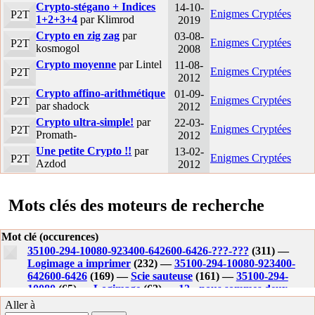
Crypto-stégano + Indices
14-10-
Enigmes Cryptées
P2T
1+2+3+4
par Klimrod
2019
Crypto en zig zag
par
03-08-
Enigmes Cryptées
P2T
kosmogol
2008
Crypto moyenne
par Lintel
11-08-
Enigmes Cryptées
P2T
2012
Crypto affino-arithmétique
01-09-
Enigmes Cryptées
P2T
par shadock
2012
Crypto ultra-simple!
par
22-03-
Enigmes Cryptées
P2T
Promath-
2012
Une petite Crypto !!
par
13-02-
Enigmes Cryptées
P2T
Azdod
2012
Mots clés des moteurs de recherche
Mot clé (occurences)
35100-294-10080-923400-642600-6426-???-???
(311) —
Logimage a imprimer
(232) —
35100-294-10080-923400-
642600-6426
(169) —
Scie sauteuse
(161) —
35100-294-
10080
(65) —
Logimage
(62) —
12 - nous sommes deux
soeurs jumelles aussi fragile que des ailes de papillons et
Aller à
nous avons le pouvoir de faire dispara?tre le monde. qui