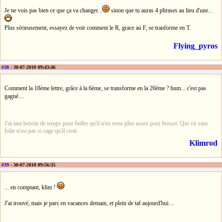
Je ne vois pas bien ce que ça va changer...
sinon que tu auras 4 phrases au lieu d'une...
Plus sérieusement, essayez de voir comment le R, grace au F, se tranforme en T.
Flying_pyros
#38
- 30-07-2010 09:43:46
Comment la 18ème lettre, grâce à la 6ème, se transforme en la 20ème ? hum... c'est pas
gagné....
J'ai tant besoin de temps pour buller qu'il n'en reste plus assez pour bosser. Qui vit sans
folie n'est pas si sage qu'il croit.
Klimrod
#39
- 30-07-2010 09:56:35
... en comptant, klim !
J'ai trouvé, mais je pars en vacances demain, et plein de taf aujourd'hui ...