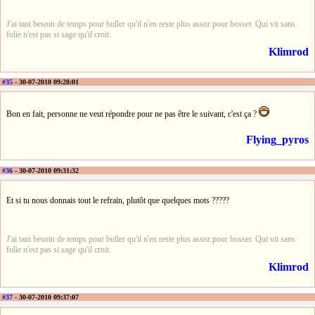
J'ai tant besoin de temps pour buller qu'il n'en reste plus assez pour bosser. Qui vit sans
folie n'est pas si sage qu'il croit.
Klimrod
#35
- 30-07-2010 09:28:01
Bon en fait, personne ne veut répondre pour ne pas être le suivant, c'est ça ?
Flying_pyros
#36
- 30-07-2010 09:31:32
Et si tu nous donnais tout le refrain, plutôt que quelques mots ?????
J'ai tant besoin de temps pour buller qu'il n'en reste plus assez pour bosser. Qui vit sans
folie n'est pas si sage qu'il croit.
Klimrod
#37
- 30-07-2010 09:37:07