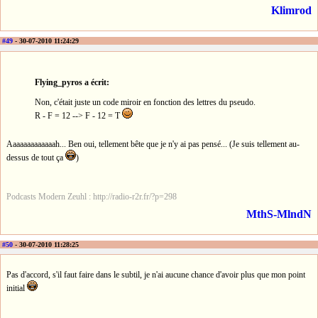
Klimrod
#49
- 30-07-2010 11:24:29
Flying_pyros a écrit:
Non, c'était juste un code miroir en fonction des lettres du pseudo.
R - F = 12 --> F - 12 = T
Aaaaaaaaaaaaah... Ben oui, tellement bête que je n'y ai pas pensé... (Je suis tellement au-
dessus de tout ça
)
Podcasts Modern Zeuhl : http://radio-r2r.fr/?p=298
MthS-MlndN
#50
- 30-07-2010 11:28:25
Pas d'accord, s'il faut faire dans le subtil, je n'ai aucune chance d'avoir plus que mon point
initial