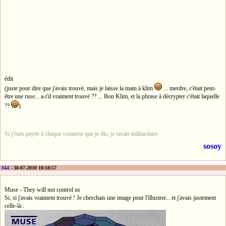
édit
(juste pour dire que j'avais trouvé, mais je laisse la main à klim
... merdre, c'était peut-
être une ruse... a-t'il vraiment trouvé ?? ... Bon Klim, et la phrase à décrypter c'était laquelle
??
)
Si j'étais payée à chaque connerie que je dis, je serais milliardaire.
sosoy
#44
- 30-07-2010 10:18:57
Muse - They will not control us
Si, si j'avais vraiment trouvé ! Je cherchais une image pour l'illustrer... et j'avais justement
celle-là :