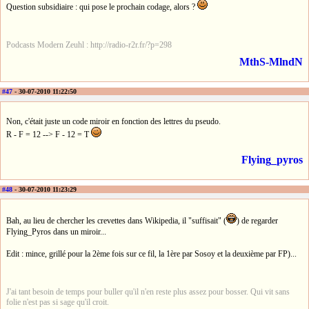
Question subsidiaire : qui pose le prochain codage, alors ?
Podcasts Modern Zeuhl : http://radio-r2r.fr/?p=298
MthS-MlndN
#47
- 30-07-2010 11:22:50
Non, c'était juste un code miroir en fonction des lettres du pseudo.
R - F = 12 --> F - 12 = T
Flying_pyros
#48
- 30-07-2010 11:23:29
Bah, au lieu de chercher les crevettes dans Wikipedia, il "suffisait" (
) de regarder
Flying_Pyros dans un miroir...
Edit : mince, grillé pour la 2ème fois sur ce fil, la 1ère par Sosoy et la deuxième par FP)...
J'ai tant besoin de temps pour buller qu'il n'en reste plus assez pour bosser. Qui vit sans
folie n'est pas si sage qu'il croit.