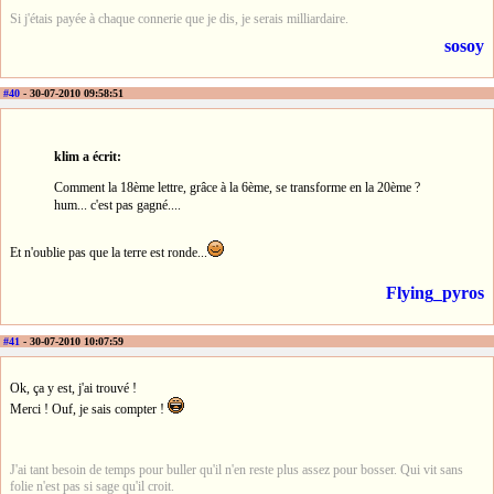
Si j'étais payée à chaque connerie que je dis, je serais milliardaire.
sosoy
#40
- 30-07-2010 09:58:51
klim a écrit:
Comment la 18ème lettre, grâce à la 6ème, se transforme en la 20ème ?
hum... c'est pas gagné....
Et n'oublie pas que la terre est ronde...
Flying_pyros
#41
- 30-07-2010 10:07:59
Ok, ça y est, j'ai trouvé !
Merci ! Ouf, je sais compter !
J'ai tant besoin de temps pour buller qu'il n'en reste plus assez pour bosser. Qui vit sans
folie n'est pas si sage qu'il croit.