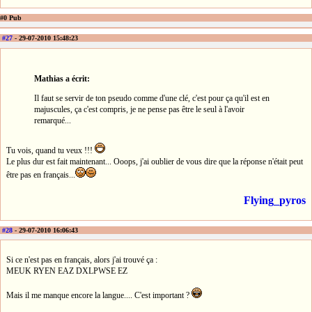
#0 Pub
#27
- 29-07-2010 15:48:23
Mathias a écrit:
Il faut se servir de ton pseudo comme d'une clé, c'est pour ça qu'il est en
majuscules, ça c'est compris, je ne pense pas être le seul à l'avoir
remarqué...
Tu vois, quand tu veux !!!
Le plus dur est fait maintenant... Ooops, j'ai oublier de vous dire que la réponse n'était peut
être pas en français...
Flying_pyros
#28
- 29-07-2010 16:06:43
Si ce n'est pas en français, alors j'ai trouvé ça :
MEUK RYEN EAZ DXLPWSE EZ
Mais il me manque encore la langue.... C'est important ?