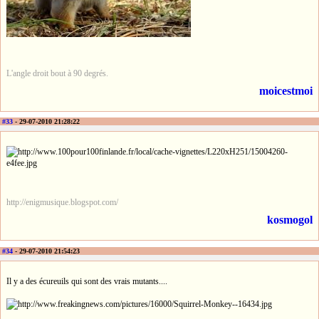
L'angle droit bout à 90 degrés.
moicestmoi
#33
- 29-07-2010 21:28:22
http://enigmusique.blogspot.com/
kosmogol
#34
- 29-07-2010 21:54:23
Il y a des écureuils qui sont des vrais mutants....