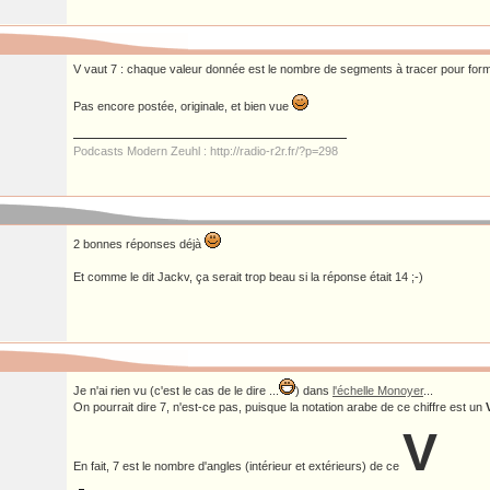
V vaut 7 : chaque valeur donnée est le nombre de segments à tracer pour former
Pas encore postée, originale, et bien vue
Podcasts Modern Zeuhl : http://radio-r2r.fr/?p=298
2 bonnes réponses déjà
Et comme le dit Jackv, ça serait trop beau si la réponse était 14 ;-)
Je n'ai rien vu (c'est le cas de le dire ...
) dans
l'échelle Monoyer
...
On pourrait dire 7, n'est-ce pas, puisque la notation arabe de ce chiffre est un
V
En fait, 7 est le nombre d'angles (intérieur et extérieurs) de ce