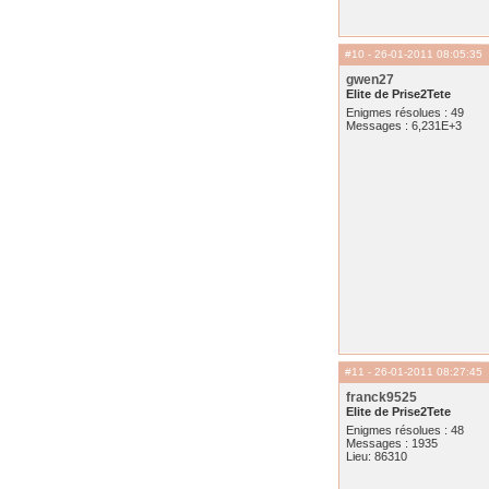
#10
- 26-01-2011 08:05:35
gwen27
Elite de Prise2Tete
Enigmes résolues : 49
Messages : 6,231E+3
#11
- 26-01-2011 08:27:45
franck9525
Elite de Prise2Tete
Enigmes résolues : 48
Messages : 1935
Lieu: 86310