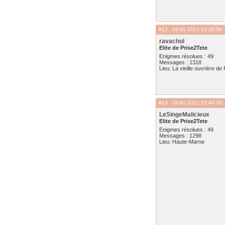
#12
- 26-01-2011 13:29:56
ravachol
Elite de Prise2Tete
Enigmes résolues : 49
Messages : 1318
Lieu: La vieille ouvrière de
#13
- 26-01-2011 15:44:30
LeSingeMalicieux
Elite de Prise2Tete
Enigmes résolues : 49
Messages : 1298
Lieu: Haute-Marne