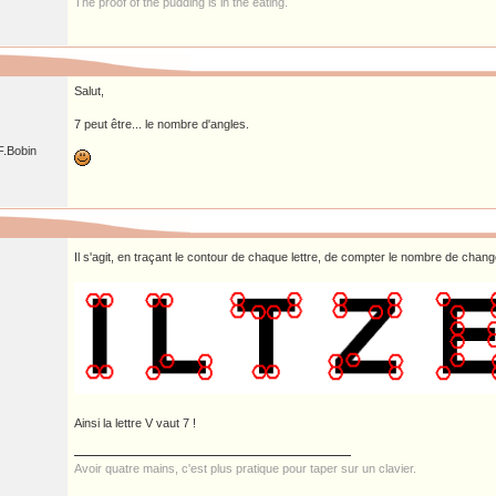
The proof of the pudding is in the eating.
Salut,
7 peut être... le nombre d'angles.
 F.Bobin
Il s'agit, en traçant le contour de chaque lettre, de compter le nombre de cha
Ainsi la lettre V vaut 7 !
Avoir quatre mains, c'est plus pratique pour taper sur un clavier.