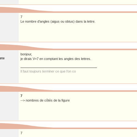
7
Le nombre d'angles (aigus ou obtus) dans la lettre.
bonjour,
ete
je dirais V=7 en comptant les angles des lettres.
Il faut toujours terminer ce que l'on co
7
--> nombres de côtés de la figure
7