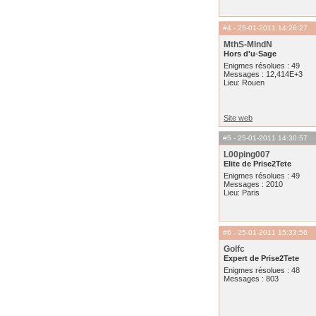
#4
- 25-01-2011 14:26:27
MthS-MlndN
Hors d'u-Sage
Enigmes résolues : 49
Messages : 12,414E+3
Lieu: Rouen
Site web
#5
- 25-01-2011 14:30:57
L00ping007
Elite de Prise2Tete
Enigmes résolues : 49
Messages : 2010
Lieu: Paris
#6
- 25-01-2011 15:33:56
Golfc
Expert de Prise2Tete
Enigmes résolues : 48
Messages : 803