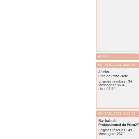
#0 Pub
#2
- 25-01-2011 14:02:46
Jackv
Elite de Prise2Tete
Enigmes résolues : 34
Messages : 3694
Lieu: 94110
#3
- 25-01-2011 14:19:55
Barbabulle
Professionnel de Prise2T
Enigmes résolues : 49
Messages : 237