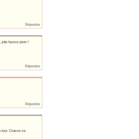
Répondre
jolie fausse piste !
Répondre
Répondre
n tout. Chacun sa