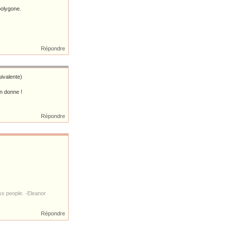
polygone.
Répondre
ivalente)
on donne !
Répondre
s people. -Eleanor
Répondre