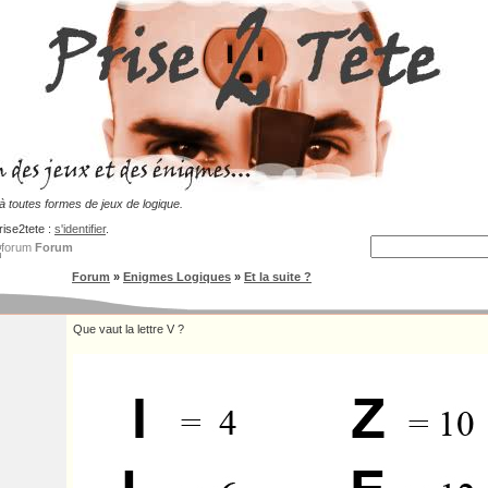
 toutes formes de jeux de logique.
rise2tete :
s'identifier
.
Forum
Forum
»
Enigmes Logiques
»
Et la suite ?
Que vaut la lettre V ?