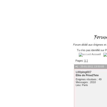
Forum dédié aux énigmes et à
Tu n'es pas identifié sur P
Accueil
Pages:
1
2
#1
- 25-01-2011 13:53:05
L00ping007
Elite de Prise2Tete
Enigmes résolues : 49
Messages : 2010
Lieu: Paris