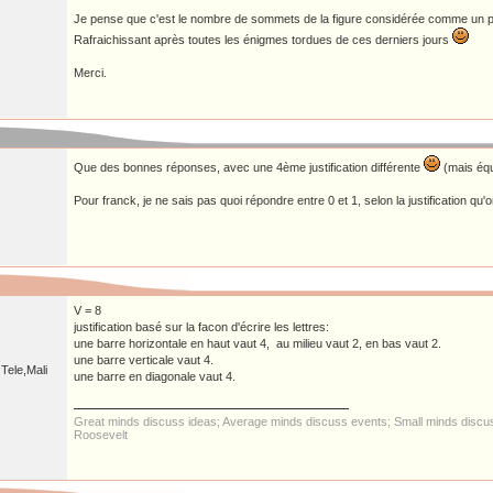
Je pense que c'est le nombre de sommets de la figure considérée comme un 
Rafraichissant après toutes les énigmes tordues de ces derniers jours
Merci.
Que des bonnes réponses, avec une 4ème justification différente
(mais équ
Pour franck, je ne sais pas quoi répondre entre 0 et 1, selon la justification qu'
V = 8
justification basé sur la facon d'écrire les lettres:
une barre horizontale en haut vaut 4, au milieu vaut 2, en bas vaut 2.
une barre verticale vaut 4.
Tele,Mali
une barre en diagonale vaut 4.
Great minds discuss ideas; Average minds discuss events; Small minds discus
Roosevelt