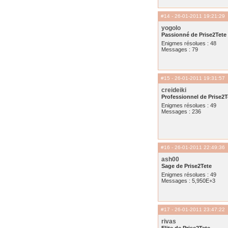
#14
- 26-01-2011 19:21:29
yogolo
Passionné de Prise2Tete
Enigmes résolues : 48
Messages : 79
#15
- 26-01-2011 19:31:57
creideiki
Professionnel de Prise2T
Enigmes résolues : 49
Messages : 236
#16
- 26-01-2011 22:49:36
ash00
Sage de Prise2Tete
Enigmes résolues : 49
Messages : 5,950E+3
#17
- 26-01-2011 23:47:22
rivas