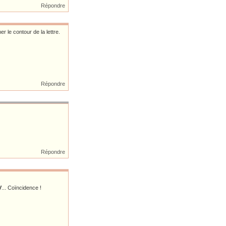
Répondre
 le contour de la lettre.
Répondre
Répondre
V
... Coïncidence !