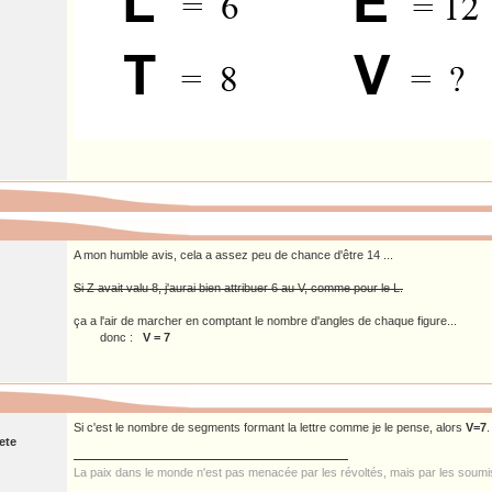
A mon humble avis, cela a assez peu de chance d'être 14 ...
Si Z avait valu 8, j'aurai bien attribuer 6 au V, comme pour le L.
ça a l'air de marcher en comptant le nombre d'angles de chaque figure...
donc :
V = 7
Si c'est le nombre de segments formant la lettre comme je le pense, alors
V=7
.
ete
La paix dans le monde n'est pas menacée par les révoltés, mais par les 