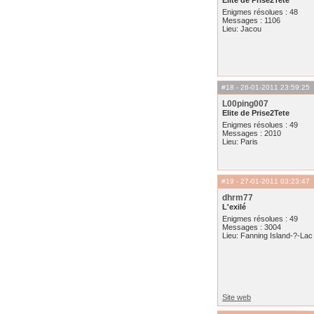
Elite de Prise2Tete
Enigmes résolues : 48
Messages : 1106
Lieu: Jacou
#18
- 26-01-2011 23:59:25
L00ping007
Elite de Prise2Tete
Enigmes résolues : 49
Messages : 2010
Lieu: Paris
#19
- 27-01-2011 03:23:47
dhrm77
L'exilé
Enigmes résolues : 49
Messages : 3004
Lieu: Fanning Island-?-Lac 
Site web