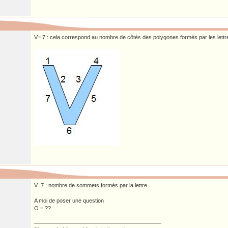
V= 7 : cela correspond au nombre de côtés des polygones formés par les lettr
V=7 ; nombre de sommets formés par la lettre
A moi de poser une question
O = ??