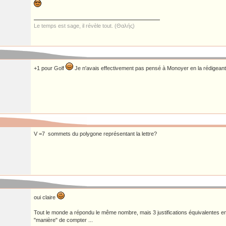
Le temps est sage, il révèle tout. (Θαλής)
+1 pour Golf
Je n'avais effectivement pas pensé à Monoyer en la rédigeant, 
V =7 sommets du polygone représentant la lettre?
oui claire
Tout le monde a répondu le même nombre, mais 3 justifications équivalentes e
"manière" de compter ...