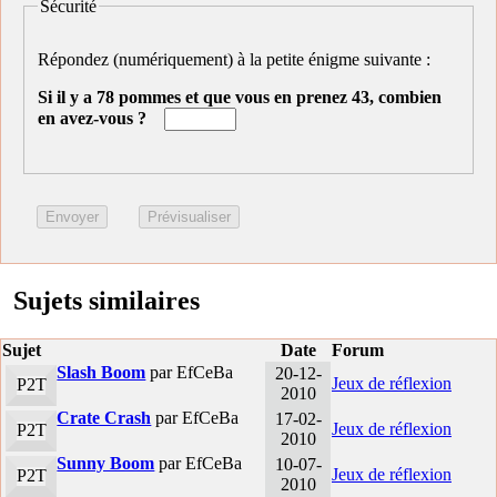
Sécurité
Répondez (numériquement) à la petite énigme suivante :
Si il y a 78 pommes et que vous en prenez 43, combien
en avez-vous ?
Sujets similaires
Sujet
Date
Forum
Slash Boom
par EfCeBa
20-12-
Jeux de réflexion
P2T
2010
Crate Crash
par EfCeBa
17-02-
Jeux de réflexion
P2T
2010
Sunny Boom
par EfCeBa
10-07-
Jeux de réflexion
P2T
2010