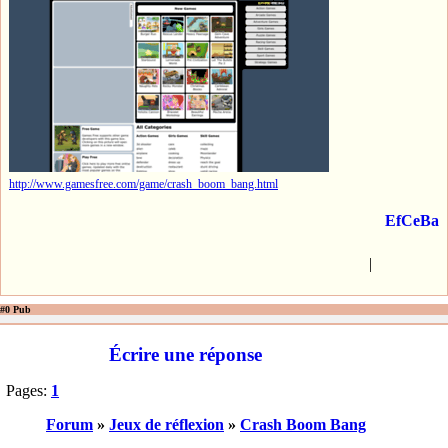
http://www.gamesfree.com/game/crash_boom_bang.html
EfCeBa
|
#0 Pub
Écrire une réponse
Pages:
1
Forum
»
Jeux de réflexion
»
Crash Boom Bang