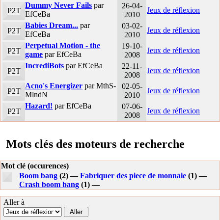
Dummy Never Fails
par
26-04-
Jeux de réflexion
P2T
EfCeBa
2010
Babies Dream...
par
03-02-
Jeux de réflexion
P2T
EfCeBa
2010
Perpetual Motion - the
19-10-
Jeux de réflexion
P2T
game
par EfCeBa
2008
IncrediBots
par EfCeBa
22-11-
Jeux de réflexion
P2T
2008
Acno's Energizer
par MthS-
02-05-
Jeux de réflexion
P2T
MlndN
2010
Hazard!
par EfCeBa
07-06-
Jeux de réflexion
P2T
2008
Mots clés des moteurs de recherche
Mot clé (occurences)
Boom bang
(2) —
Fabriquer des piece de monnaie
(1) —
Crash boom bang
(1) —
Aller à