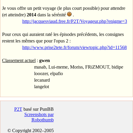
Je vous offre un petit voyage (le plus court possible) pour attendre
(et atteindre)
2014
dans la sérénité
.
http://jacquesviaud.free.fr/P2T/Voyageur.php?enigme=3
Pour ceux qui auraient raté les épisodes précédents, les consignes
restent les mêmes que pour l'opus 2 :
http://www.prise2tete.fr/forum/viewtopic.php?id=11568
Classement actuel
:
gwen
masab, Lui-meme, Moriss, FRiZMOUT, bidipe
looozer, elpafio
lecanard
langelot
P2T
basé sur PunBB
Screenshots par
Robothumb
© Copyright 2002–2005