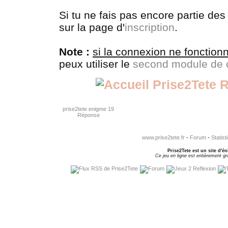
Si tu ne fais pas encore partie des
sur la page d'
inscription
.
Note :
si la connexion ne fonction
peux utiliser le
second module de 
R
prise2tete enigme 19
Réponse
www.prise2tete.fr
-
Forum
-
Statist
Prise2Tete est un site d'én
Ce jeu en ligne est entièrement gra