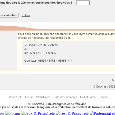
ous doublez le 20ème, en quelle position êtes-vous ?
Retour
Pour ceux qui ne l'aurais pas encore vu, je vous invite à jeter un coup à la de
énigme de nobodydy
, qui ressemble à ceci :
si : 45165 + 8190 -> 29470
ou
si : 9560 + 4516 -> 95965
Que vaut : 08599 + 5465 + 95965 -> ?
Sc
© Copyright 200
Prise2Tete
Forum
Statistiques
Liste des membres
Hall of Fame
Contact
© Prise2tete - Site d'énigmes et de réflexion.
 jeu où seules la réflexion, la logique et la déduction permettent de trouver la soluti