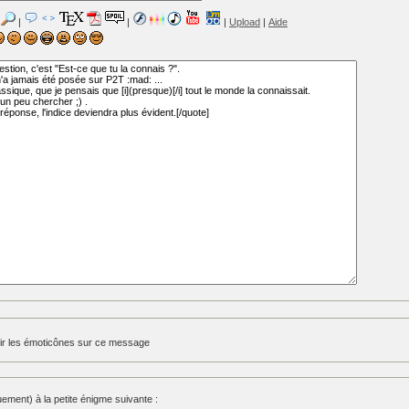
|
|
|
Upload
|
Aide
ir les émoticônes sur ce message
ment) à la petite énigme suivante :