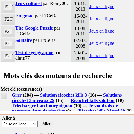
Jeux culturel
par Romy007
10-11-
Jeux en ligne
P2T
2013
Enigmad
par EfCeBa
16-02-
Jeux en ligne
P2T
2011
The Google Puzzle
par
18-08-
Jeux en ligne
P2T
EfCeBa
2011
Solitaire
par EfCeBa
02-07-
Jeux en ligne
P2T
2008
Test de geographie
par
29-01-
Jeux en ligne
P2T
dhrm77
2008
Mots clés des moteurs de recherche
Mot clé (occurences)
Grrr
(284) —
Solution ricochet kills 3
(16) —
Solutions
ricochet 3 niveaux 29
(15) —
Ricochet kills solution
(10) —
Telecharger ban bourguignon
(10) —
Je voudrais de
nouveaux jeux de ricochet
(9) —
Ricochet kills 3 level 29
(9)
—
Dhrm77
(8) —
Solution dooors iphone
(8) —
Ricochet
Aller à
kills 2 solution
(8) —
Ricochet robot flash
(7) —
Telecharger
le ban bourguignon
(7) —
Tricochet flash
(6) —
Ricochet
kills niveau 35
(6) —
Comment passer la partie 29 ricochet