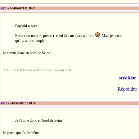
#511
- 24-10-2009 11:38:01
Papy04 a écrit:
Encore un nombre premier: celui-là a un chapeau rond
. Mais je pense
qu'il y a plus simple...
Je t'invite donc en bord de Seine.
Celui qui fuit les casse-tête ne vaut pas un clou.
scrablor
Répondre
#512
- 24-10-2009 13:01:38
Je t'invite donc en bord de Seine.
Je pense que j'ai le même.