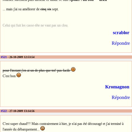
... mais j'ai su améliorer de
cinq
six
sept.
Celui qui fuit les casse-tête ne vaut pas un clou.
scrablor
Répondre
#521
- 26-10-2009 12:53:54
pour l'instant j'en ai un de plus que toi! pas facile
C'est bon
Kromagnon
Répondre
#522
- 27-10-2009 13:14:56
C'est super chaud!!! Mais contrairement à hier, je n'ai pas été découragé et j'ai terminé à
l'année du débarquement...