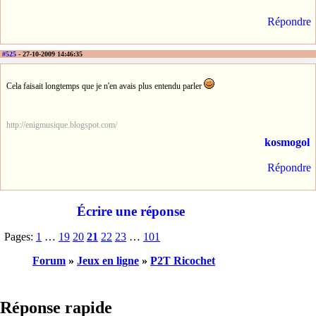
Répondre
#525
- 27-10-2009 14:46:35
Cela faisait longtemps que je n'en avais plus entendu parler
http://enigmusique.blogspot.com/
kosmogol
Répondre
Écrire une réponse
Pages:
1
…
19
20
21
22
23
…
101
Forum
»
Jeux en ligne
»
P2T Ricochet
Réponse rapide