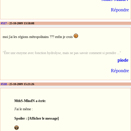
Répondre
#517
- 25-10-2009 13:58:08
moi j'ai les régions métropolitains ??? enfin je crois
"Être une enzyme avec fonction hydrolyse, mais ne pas savoir comment si prendre ..."
piode
Répondre
#518
- 25-10-2009 15:21:26
MthS-MlndN a écrit:
J'ai le même :
Spoiler : [Afficher le message]