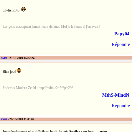
ollyfish/143
Les gens n'acceptent jamais leurs défauts. Moi je le ferais si j'en avais!
Papy04
Répondre
#519
- 25-10-2009 15:32:24
Bien joué
Podcasts Modern Zeuhl : http://radio-r2r.fr/?p=298
MthS-MlndN
Répondre
#520
- 26-10-2009 11:03:02
Journée sûrement plus difficile ce lundi. Je suis
Spoiler : un bon
arien