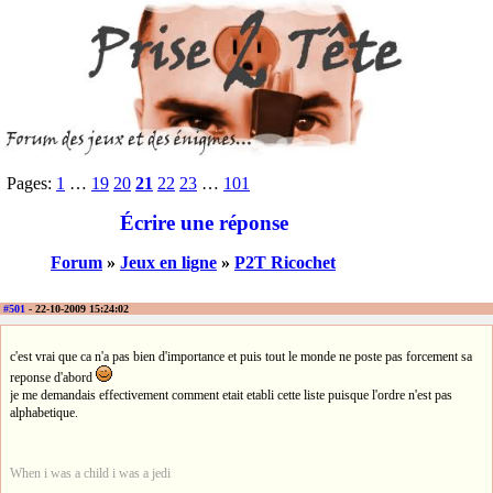
Pages:
1
…
19
20
21
22
23
…
101
Écrire une réponse
Forum
»
Jeux en ligne
»
P2T Ricochet
#501
- 22-10-2009 15:24:02
c'est vrai que ca n'a pas bien d'importance et puis tout le monde ne poste pas forcement sa
reponse d'abord
je me demandais effectivement comment etait etabli cette liste puisque l'ordre n'est pas
alphabetique.
When i was a child i was a jedi