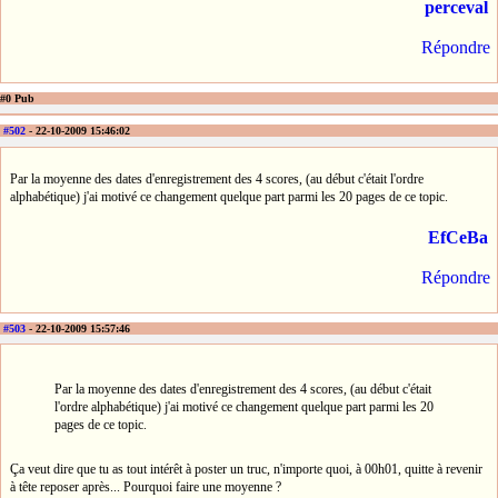
perceval
Répondre
#0 Pub
#502
- 22-10-2009 15:46:02
Par la moyenne des dates d'enregistrement des 4 scores, (au début c'était l'ordre
alphabétique) j'ai motivé ce changement quelque part parmi les 20 pages de ce topic.
EfCeBa
Répondre
#503
- 22-10-2009 15:57:46
Par la moyenne des dates d'enregistrement des 4 scores, (au début c'était
l'ordre alphabétique) j'ai motivé ce changement quelque part parmi les 20
pages de ce topic.
Ça veut dire que tu as tout intérêt à poster un truc, n'importe quoi, à 00h01, quitte à revenir
à tête reposer après... Pourquoi faire une moyenne ?