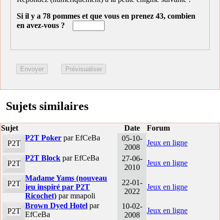
Si il y a 78 pommes et que vous en prenez 43, combien
en avez-vous ?
Sujets similaires
Sujet
Date
Forum
P2T Poker
par EfCeBa
05-10-
Jeux en ligne
P2T
2008
P2T Block
par EfCeBa
27-06-
Jeux en ligne
P2T
2010
Madame Yams (nouveau
22-01-
P2T
jeu inspiré par P2T
Jeux en ligne
2022
Ricochet)
par mnapoli
Brown Dyed Hotel
par
10-02-
Jeux en ligne
P2T
EfCeBa
2008