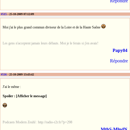
Répondre
#515
- 25-10-2009 07:12:09
Moi j'ai le plus grand commun diviseur de la Loire et de la Haute Saône
Les gens n'acceptent jamais leurs défauts. Moi je le ferais si j'en avais!
Papy04
Répondre
#516
- 25-10-2009 13:43:42
J'ai le même :
Spoiler : [Afficher le message]
Podcasts Modern Zeuhl : http://radio-r2r.fr/?p=298
MthS-MlndN