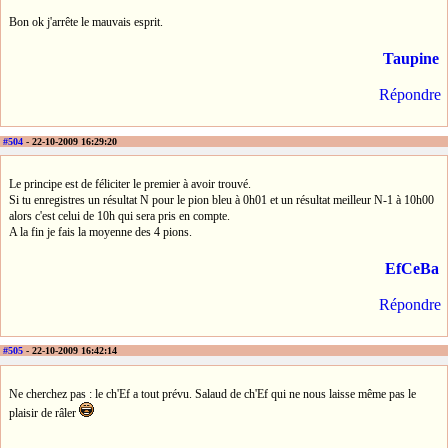
Bon ok j'arrête le mauvais esprit.
Taupine
Répondre
#504
- 22-10-2009 16:29:20
Le principe est de féliciter le premier à avoir trouvé.
Si tu enregistres un résultat N pour le pion bleu à 0h01 et un résultat meilleur N-1 à 10h00
alors c'est celui de 10h qui sera pris en compte.
A la fin je fais la moyenne des 4 pions.
EfCeBa
Répondre
#505
- 22-10-2009 16:42:14
Ne cherchez pas : le ch'Ef a tout prévu. Salaud de ch'Ef qui ne nous laisse même pas le
plaisir de râler