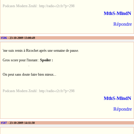
Podcasts Modern Zeuhl : http://radio-r2r.fr/?p=298
MthS-MlndN
Répondre
#506
- 23-10-2009 13:00:49
'me suis remis à Ricochet après une semaine de pause.
Gros score pour l'instant :
Spoiler :
.
On peut sans doute faire bien mieux...
Podcasts Modern Zeuhl : http://radio-r2r.fr/?p=298
MthS-MlndN
Répondre
#507
- 23-10-2009 14:11:30