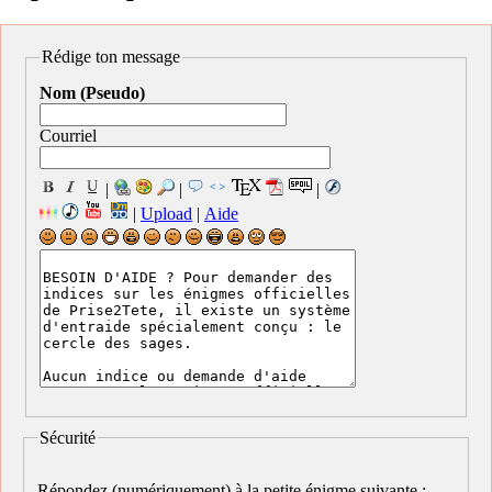
Rédige ton message
Nom (Pseudo)
Courriel
|
|
|
|
Upload
|
Aide
Sécurité
Répondez (numériquement) à la petite énigme suivante :