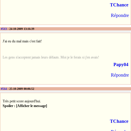
TChance
Répondre
#513
- 24-10-2009 13:16:39
J'ai eu du mal mais c'est fait!
Les gens n'acceptent jamais leurs défauts. Moi je le ferais si j'en avais!
Papy04
Répondre
#514
- 25-10-2009 00:06:52
Très petit score aujourd'hui.
Spoiler : [Afficher le message]
TChance