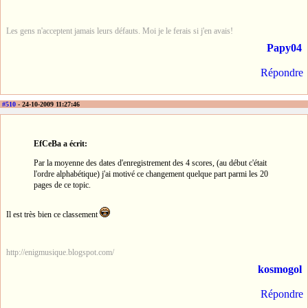
Les gens n'acceptent jamais leurs défauts. Moi je le ferais si j'en avais!
Papy04
Répondre
#510
- 24-10-2009 11:27:46
EfCeBa a écrit:
Par la moyenne des dates d'enregistrement des 4 scores, (au début c'était
l'ordre alphabétique) j'ai motivé ce changement quelque part parmi les 20
pages de ce topic.
Il est très bien ce classement
http://enigmusique.blogspot.com/
kosmogol
Répondre