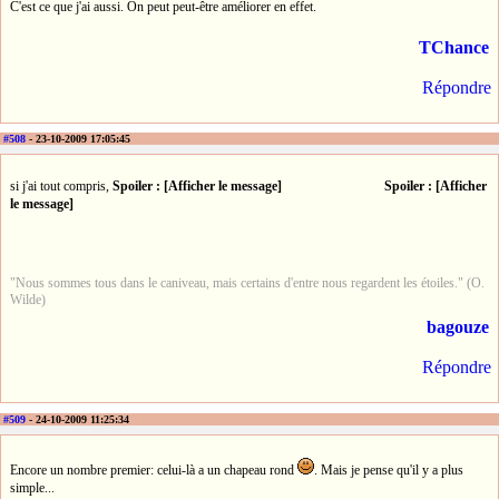
C'est ce que j'ai aussi. On peut peut-être améliorer en effet.
TChance
Répondre
#508
- 23-10-2009 17:05:45
si j'ai tout compris,
Spoiler : [Afficher le message]
Spoiler : [Afficher
le message]
"Nous sommes tous dans le caniveau, mais certains d'entre nous regardent les étoiles." (O.
Wilde)
bagouze
Répondre
#509
- 24-10-2009 11:25:34
Encore un nombre premier: celui-là a un chapeau rond
. Mais je pense qu'il y a plus
simple...