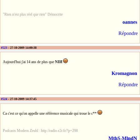
"Rien n'est plus réel que rien" Démocrite
oannes
Répondre
#523
- 27-10-2009 14:00:38
Aujourd'hui j'ai 14 ans de plus que
NIИ
Kromagnon
Répondre
#524
- 27-10-2009 14:37:45
Ca c'est ce qu'on appelle une référence musicale qui troue le c**
Podcasts Modern Zeuhl : http://radio-r2r.fr/?p=298
MthS-MlndN