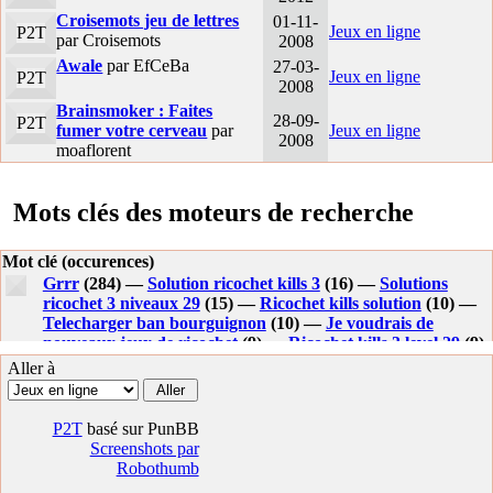
Croisemots jeu de lettres
01-11-
Jeux en ligne
P2T
par Croisemots
2008
Awale
par EfCeBa
27-03-
Jeux en ligne
P2T
2008
Brainsmoker : Faites
28-09-
P2T
fumer votre cerveau
par
Jeux en ligne
2008
moaflorent
Mots clés des moteurs de recherche
Mot clé (occurences)
Grrr
(284) —
Solution ricochet kills 3
(16) —
Solutions
ricochet 3 niveaux 29
(15) —
Ricochet kills solution
(10) —
Telecharger ban bourguignon
(10) —
Je voudrais de
nouveaux jeux de ricochet
(9) —
Ricochet kills 3 level 29
(9)
—
Dhrm77
(8) —
Solution dooors iphone
(8) —
Ricochet
Aller à
kills 2 solution
(8) —
Ricochet robot flash
(7) —
Telecharger
le ban bourguignon
(7) —
Tricochet flash
(6) —
Ricochet
kills niveau 35
(6) —
Comment passer la partie 29 ricochet
P2T
basé sur PunBB
kill 3
(5) —
Ricochet kills 3 solution
(5) —
Ricochet robot
Screenshots par
iphone
(5) —
Ricochet kill
(5) —
Ricochet kills 3
(4) —
Robothumb
Telecharger jeux ricochet gratuit sur pc
(4) —
Jeux