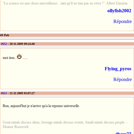
"La science est une chose merveilleuse... tant qu'il ne faut pas en vivre !" Albert Einstein.
ollyfish2002
Répondre
#0 Pub
#652
- 20-11-2009 09:24:40
moi itou...
......
Flying_pyros
Répondre
#653
- 21-11-2009 05:07:27
Bon, aujourd'hui je n'arrive qu'a la reponse universelle.
Great minds discuss ideas; Average minds discuss events; Small minds discuss people. -
Eleanor Roosevelt