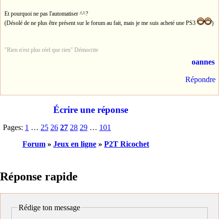
Et pourquoi ne pas l'automatiser ^^?
(Désolé de ne plus être présent sur le forum au fait, mais je me suis acheté une PS3
)
"Rien n'est plus réel que rien" Démocrite
oannes
Répondre
Écrire une réponse
Pages:
1
…
25
26
27
28
29
…
101
Forum
»
Jeux en ligne
»
P2T Ricochet
Réponse rapide
Rédige ton message