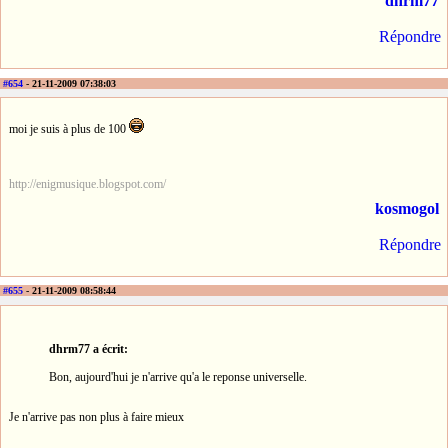
dhrm77
Répondre
#654
- 21-11-2009 07:38:03
moi je suis à plus de 100
http://enigmusique.blogspot.com/
kosmogol
Répondre
#655
- 21-11-2009 08:58:44
dhrm77 a écrit:
Bon, aujourd'hui je n'arrive qu'a le reponse universelle.
Je n'arrive pas non plus à faire mieux