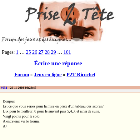
Pages:
1
…
25
26
27
28
29
…
101
Écrire une réponse
Forum
»
Jeux en ligne
»
P2T Ricochet
#651
- 20-11-2009 09:23:45
Bonjour
Est ce que vous seriez pour la mise en place d'un tableau des scores?
Dix pour le meilleur, 8 pour le suivant puis 5,4,3, et ainsi de suite.
Vingt points pour le solo.
A entretenir via le forum.
A+