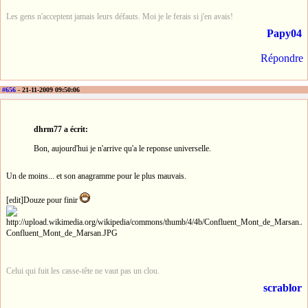
Les gens n'acceptent jamais leurs défauts. Moi je le ferais si j'en avais!
Papy04
Répondre
#656
- 21-11-2009 09:50:06
dhrm77 a écrit:
Bon, aujourd'hui je n'arrive qu'a le reponse universelle.
Un de moins... et son anagramme pour le plus mauvais.
[edit]Douze pour finir
Celui qui fuit les casse-tête ne vaut pas un clou.
scrablor