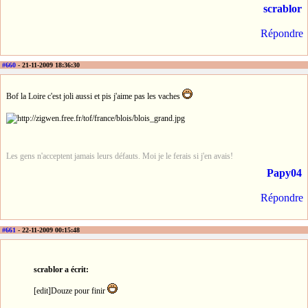
scrablor
Répondre
#660
- 21-11-2009 18:36:30
Bof la Loire c'est joli aussi et pis j'aime pas les vaches
Les gens n'acceptent jamais leurs défauts. Moi je le ferais si j'en avais!
Papy04
Répondre
#661
- 22-11-2009 00:15:48
scrablor a écrit:
[edit]Douze pour finir