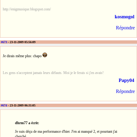
http://enigmusique.blogspot.com/
kosmogol
Répondre
#673
- 23-11-2009 05:56:09
Je dirais même plus: chapo
Les gens n'acceptent jamais leurs défauts. Moi je le ferais si j'en avais!
Papy04
Répondre
#674
- 23-11-2009 06:31:05
dhrm77 a écrit:
Je suis déçu de ma performance d'hier. J'en ai manqué 2, et pourtant j'ai
cherché.