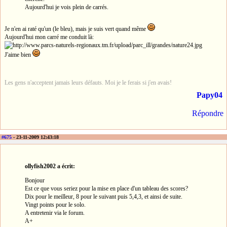
Aujourd'hui je vois plein de carrés.
Je n'en ai raté qu'un (le bleu), mais je suis vert quand même
Aujourd'hui mon carré me conduit là:
J'aime bien
Les gens n'acceptent jamais leurs défauts. Moi je le ferais si j'en avais!
Papy04
Répondre
#675
- 23-11-2009 12:43:18
ollyfish2002 a écrit:
Bonjour
Est ce que vous seriez pour la mise en place d'un tableau des scores?
Dix pour le meilleur, 8 pour le suivant puis 5,4,3, et ainsi de suite.
Vingt points pour le solo.
A entretenir via le forum.
A+