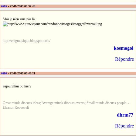
#665
- 22-11-2009 00:37:48
Moi je n'en suis pas là :
http://enigmusique.blogspot.com/
kosmogol
Répondre
#666
- 22-11-2009 00:43:21
aujourd'hui ou hier?
Great minds discuss ideas; Average minds discuss events; Small minds discuss people. -
Eleanor Roosevelt
dhrm77
Répondre