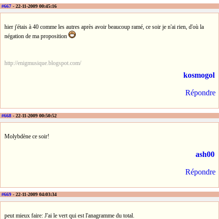
#667
- 22-11-2009 00:45:16
hier j'étais à 40 comme les autres après avoir beaucoup ramé, ce soir je n'ai rien, d'où la
négation de ma proposition
http://enigmusique.blogspot.com/
kosmogol
Répondre
#668
- 22-11-2009 00:50:52
Molybdène ce soir!
ash00
Répondre
#669
- 22-11-2009 04:03:34
peut mieux faire: J'ai le vert qui est l'anagramme du total.