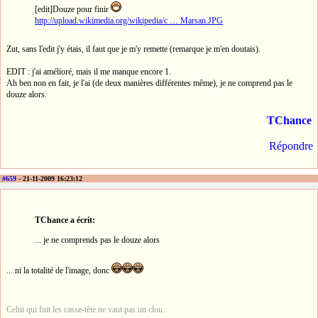
[edit]Douze pour finir
http://upload.wikimedia.org/wikipedia/c … Marsan.JPG
Zut, sans l'edit j'y étais, il faut que je m'y remette (remarque je m'en doutais).
EDIT : j'ai amélioré, mais il me manque encore 1.
Ah ben non en fait, je l'ai (de deux manières différentes même), je ne comprend pas le
douze alors.
TChance
Répondre
#659
- 21-11-2009 16:23:12
TChance a écrit:
... je ne comprends pas le douze alors
... ni la totalité de l'image, donc
Celui qui fuit les casse-tête ne vaut pas un clou.