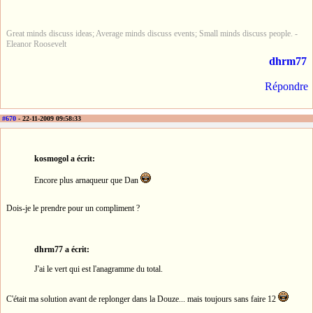
Great minds discuss ideas; Average minds discuss events; Small minds discuss people. -
Eleanor Roosevelt
dhrm77
Répondre
#670
- 22-11-2009 09:58:33
kosmogol a écrit:
Encore plus arnaqueur que Dan
Dois-je le prendre pour un compliment ?
dhrm77 a écrit:
J'ai le vert qui est l'anagramme du total.
C'était ma solution avant de replonger dans la Douze... mais toujours sans faire 12