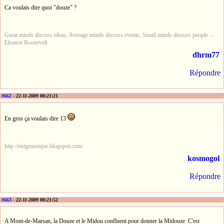
Ca voulais dire quoi "douze" ?
Great minds discuss ideas; Average minds discuss events; Small minds discuss people. -
Eleanor Roosevelt
dhrm77
Répondre
#662
- 22-11-2009 00:21:21
En gros ça voulais dire 13
http://enigmusique.blogspot.com/
kosmogol
Répondre
#663
- 22-11-2009 00:21:52
A Mont-de-Marsan, la Douze et le Midou confluent pour donner la Midouze. C'est