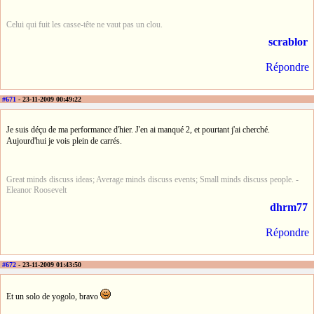
Celui qui fuit les casse-tête ne vaut pas un clou.
scrablor
Répondre
#671
- 23-11-2009 00:49:22
Je suis déçu de ma performance d'hier. J'en ai manqué 2, et pourtant j'ai cherché.
Aujourd'hui je vois plein de carrés.
Great minds discuss ideas; Average minds discuss events; Small minds discuss people. -
Eleanor Roosevelt
dhrm77
Répondre
#672
- 23-11-2009 01:43:50
Et un solo de yogolo, bravo