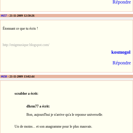
Répondre
#657
- 21-11-2009 12:50:26
Étonnant ce que tu écris !
http://enigmusique.blogspot.com/
kosmogol
Répondre
#658
- 21-11-2009 13:02:44
scrablor a écrit:
dhrm77 a écrit:
Bon, aujourd'hui je n'arrive qu'a le reponse universelle.
Un de moins... et son anagramme pour le plus mauvais.